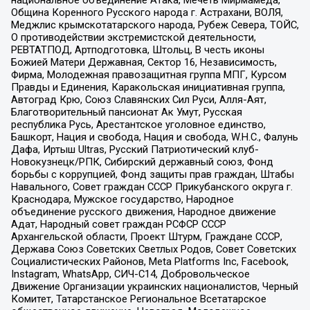
национальное объединение Атака, Мечеть Мирмамеда,
Община Коренного Русского народа г. Астрахани, ВОЛЯ,
Меджлис крымскотатарского народа, Рубеж Севера, ТОЙС,
О противодействии экстремистской деятельности,
РЕВТАТПОД, Артподготовка, Штольц, В честь иконы
Божией Матери Державная, Сектор 16, Независимость,
Фирма, Молодежная правозащитная группа МПГ, Курсом
Правды и Единения, Каракольская инициативная группа,
Автоград Крю, Союз Славянских Сил Руси, Алля-Аят,
Благотворительный пансионат Ак Умут, Русская
республика Русь, Арестантское уголовное единство,
Башкорт, Нация и свобода, Нация и свобода, W.H.С., Фалунь
Дафа, Иртыш Ultras, Русский Патриотический клуб-
Новокузнецк/РПК, Сибирский державный союз, Фонд
борьбы с коррупцией, Фонд защиты прав граждан, Штабы
Навального, Совет граждан СССР Прикубанского округа г.
Краснодара, Мужское государство, Народное
объединение русского движения, Народное движение
Адат, Народный совет граждан РСФСР СССР
Архангельской области, Проект Штурм, Граждане СССР,
Держава Союз Советских Светлых Родов, Совет Советских
Социалистических Районов, Meta Platforms Inc, Facebook,
Instagram, WhatsApp, СИЧ-С14, Добровольческое
Движение Организации украинских националистов, Черный
Комитет, Татарстанское Региональное Всетатарское