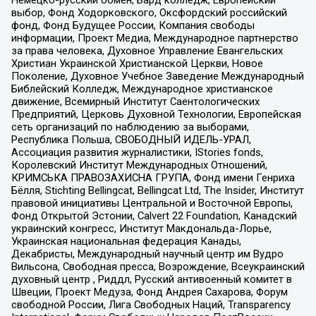
выбор, Фонд Ходорковского, Оксфордский российский
фонд, Фонд Будущее России, Компания свободы
информации, Проект Медиа, Международное партнерство
за права человека, Духовное Управление Евангельских
Христиан Украинской Христианской Церкви, Новое
Поколение, Духовное Учебное Заведение Международный
Библейский Колледж, Международное христианское
движение, Всемирный Институт Саентологических
Предприятий, Церковь Духовной Технологии, Европейская
сеть организаций по наблюдению за выборами,
Республика Польша, СВОБОДНЫЙ ИДЕЛЬ-УРАЛ,
Ассоциация развития журналистики, IStories fonds,
Королевский Институт Международных Отношений,
КРИМСЬКА ПРАВОЗАХИСНА ГРУПА, Фонд имени Генриха
Бёлля, Stichting Bellingcat, Bellingcat Ltd, The Insider, Институт
правовой инициативы Центральной и Восточной Европы,
Фонд Открытой Эстонии, Calvert 22 Foundation, Канадский
украинский конгресс, Институт Макдональда-Лорье,
Украинская национальная федерация Канады,
Декабристы, Международный научный центр им Вудро
Вильсона, Свободная пресса, Возрождение, Всеукраинский
духовный центр , Риддл, Русский антивоенный комитет в
Швеции, Проект Медуза, Фонд Андрея Сахарова, Форум
свободной России, Лига Свободных Наций, Transparеncy