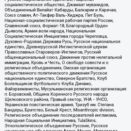
социалистическое общество, Джамаат мувахидов,
Объединенный Вилайат Кабарды, Балкарии и Карачая,
Союз славян, Ат-Такфир Валь-Хиджра, Пит Буль,
Национал-социалистическая рабочая партия России,
Славянский союз, Формат-18, Благородный Орден
Дьявола, Армия воли народа, Национальная
Социалистическая Инициатива города Череповца,
Духовно-Родовая Держава Русь, Русское национальное
единство, Древнерусской Инглистической церкви
Православных Староверов-Инглингов, Русский
общенациональный союз, Движение против нелегальной
иммиграции, Кровь и Честь, О свободе совести и о
религиозных объединениях, Омская организация
общественного политического движения Русское
национальное единство, Северное Братство, Клуб
Болельщиков Футбольного Клуба Динамо,
Файзрахманисты, Мусульманская религиозная организация
п. Боровский, Община Коренного Русского народа
Щелковского района, Правый сектор, УНА - УНСО,
Украинская повстанческая армия, Тризуб им. Степана
Бандеры, Братство, Белый Крест, Misanthropic division,
Религиозное объединение последователей инглиизма,
Народная Социальная Инициатива, TulaSkins,
Этнополитическое объединение Русские, Русское