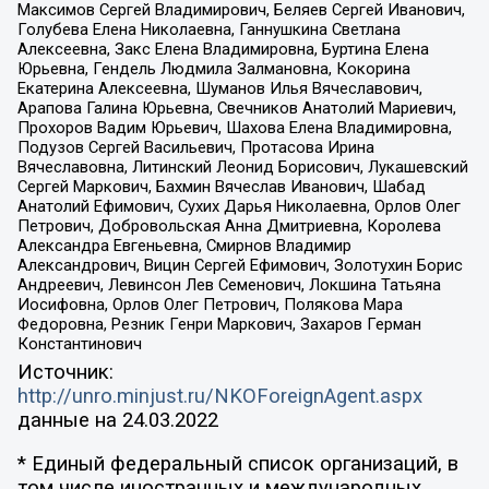
Максимов Сергей Владимирович, Беляев Сергей Иванович,
Голубева Елена Николаевна, Ганнушкина Светлана
Алексеевна, Закс Елена Владимировна, Буртина Елена
Юрьевна, Гендель Людмила Залмановна, Кокорина
Екатерина Алексеевна, Шуманов Илья Вячеславович,
Арапова Галина Юрьевна, Свечников Анатолий Мариевич,
Прохоров Вадим Юрьевич, Шахова Елена Владимировна,
Подузов Сергей Васильевич, Протасова Ирина
Вячеславовна, Литинский Леонид Борисович, Лукашевский
Сергей Маркович, Бахмин Вячеслав Иванович, Шабад
Анатолий Ефимович, Сухих Дарья Николаевна, Орлов Олег
Петрович, Добровольская Анна Дмитриевна, Королева
Александра Евгеньевна, Смирнов Владимир
Александрович, Вицин Сергей Ефимович, Золотухин Борис
Андреевич, Левинсон Лев Семенович, Локшина Татьяна
Иосифовна, Орлов Олег Петрович, Полякова Мара
Федоровна, Резник Генри Маркович, Захаров Герман
Константинович
Источник:
http://unro.minjust.ru/NKOForeignAgent.aspx
данные на
24.03.2022
* Единый федеральный список организаций, в
том числе иностранных и международных