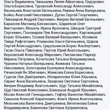
Ольга Вадимовна, Чанышева Лилия Айратовна, Сидорович
Ольга Борисовна, Туровский Александр Алексеевич,
Васильева Анастасия Евгеньевна, Ривина Анна Валерьевна,
Бойко Анатолий Николаевич, Дугин Сергей Георгиевич,
Пивоваров Андрей Сергеевич, Аверин Виталий Евгеньевич,
Барахоев Магомед Бекханович, Шарипков Олег
Викторович, Мошель Ирина Ароновна, Шведов Григорий
Сергеевич, Пономарев Лев Александрович, Каргалицкий
Борис Юльевич, Созаев Валерий Валерьевич, Исламов
Тимур Рифгатович, Романова Ольга Евгеньевна, Щаров
Сергей Алексадрович, Цирульников Борис Альбертович,
Гасан Ольга Павловна, Паутов Юрий Анатольевич,
Верховский Александр Маркович, Пислакова-Паркер
Марина Петровна, Кочеткова Татьяна Владимировна,
Чуркина Наталья Валерьевна, Акимова Татьяна
Николаевна, Золотарева Екатерина Александровна,
Рачинский Ян Збигневич, Жемкова Елена Борисовна,
Гудков Лев Дмитриевич, Илларионова Юлия Юрьевна,
Саранг Анна Васильевна, Захарова Светлана Сергеевна,
Аверин Владимир Анатольевич, Щур Татьяна Михайловна,
Щур Николай Алексеевич, Блинушов Андрей Юрьевич,
Мосин Алексей Геннадьевич, Гефтер Валентин Михайлович,
Симонов Алексей Кириллович, Флиге Ирина Анатольевна,
Мельникова Валентина Дмитриевна, Вититинова Елена
Владимировна, Баженова Светлана Куприяновна,