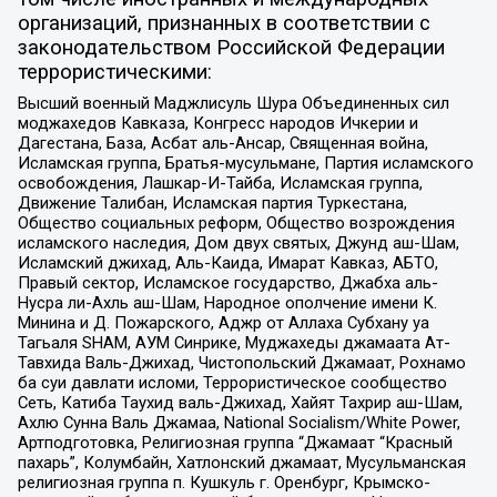
организаций, признанных в соответствии с
законодательством Российской Федерации
террористическими:
Высший военный Маджлисуль Шура Объединенных сил
моджахедов Кавказа, Конгресс народов Ичкерии и
Дагестана, База, Асбат аль-Ансар, Священная война,
Исламская группа, Братья-мусульмане, Партия исламского
освобождения, Лашкар-И-Тайба, Исламская группа,
Движение Талибан, Исламская партия Туркестана,
Общество социальных реформ, Общество возрождения
исламского наследия, Дом двух святых, Джунд аш-Шам,
Исламский джихад, Аль-Каида, Имарат Кавказ, АБТО,
Правый сектор, Исламское государство, Джабха аль-
Нусра ли-Ахль аш-Шам, Народное ополчение имени К.
Минина и Д. Пожарского, Аджр от Аллаха Субхану уа
Тагьаля SHAM, АУМ Синрике, Муджахеды джамаата Ат-
Тавхида Валь-Джихад, Чистопольский Джамаат, Рохнамо
ба суи давлати исломи, Террористическое сообщество
Сеть, Катиба Таухид валь-Джихад, Хайят Тахрир аш-Шам,
Ахлю Сунна Валь Джамаа, National Socialism/White Power,
Артподготовка, Религиозная группа “Джамаат “Красный
пахарь”, Колумбайн, Хатлонский джамаат, Мусульманская
религиозная группа п. Кушкуль г. Оренбург, Крымско-