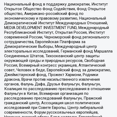
Национальный фонд в поддержку демократии, Институт
Открытое Общество Фонд Содействия, Фонд Открытое
общество, Американо-российский фонд по
экономическому и правовому развитию, Национальный
Демократический Институт Международных Отношений,
MEDIA DEVELOPMENT INVESTMENT FUND, Международный
Республиканский Институт, Открытая Россия, Институт
современной России, Черноморский фонд регионального
сотрудничества, Европейская Платформа за
Демократические Выборы, Международный центр
электоральных исследований, Германский фонд Маршалла
Соединенных Штатов, Тихоокеанский центр защиты
окружающей среды и природных ресурсов, Свободная
Россия, Всемирный конгресс украинцев, Атлантический
совет, Человек в беде, Европейский фонд за демократию,
Джеймстаунский фонд, Прожект Хармони, Родники
дракона, Врачи против насильственного извлечения
органов, Фалунь Дафа, Друзья Фалуньгун, Фалуньгун,
Коалиция по расследованию преследования в отношении
Фалуньгун в Китае, Всемирная организация по
расследованию преследований Фалуньгун, Пражский
гражданский центр, Ассоциация школ политических
исследований при Совете Европы, Центр либеральной
современности, Форум русскоязычных европейцев,
Немецко-русский обмен, Бард колледж, Европейский