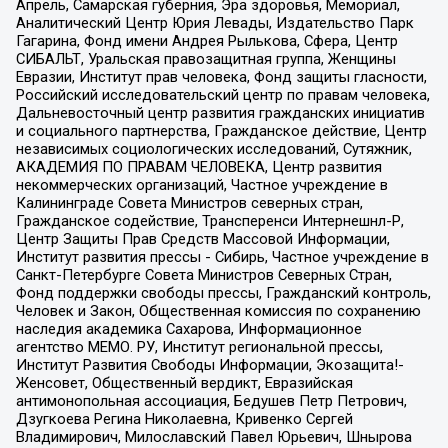
Апрель, Самарская губерния, Эра здоровья, Мемориал,
Аналитический Центр Юрия Левады, Издательство Парк
Гагарина, Фонд имени Андрея Рылькова, Сфера, Центр
СИБАЛЬТ, Уральская правозащитная группа, Женщины
Евразии, Институт прав человека, Фонд защиты гласности,
Российский исследовательский центр по правам человека,
Дальневосточный центр развития гражданских инициатив
и социального партнерства, Гражданское действие, Центр
независимых социологических исследований, Сутяжник,
АКАДЕМИЯ ПО ПРАВАМ ЧЕЛОВЕКА, Центр развития
некоммерческих организаций, Частное учреждение в
Калининграде Совета Министров северных стран,
Гражданское содействие, Трансперенси Интернешнл-Р,
Центр Защиты Прав Средств Массовой Информации,
Институт развития прессы - Сибирь, Частное учреждение в
Санкт-Петербурге Совета Министров Северных Стран,
Фонд поддержки свободы прессы, Гражданский контроль,
Человек и Закон, Общественная комиссия по сохранению
наследия академика Сахарова, Информационное
агентство МЕМО. РУ, Институт региональной прессы,
Институт Развития Свободы Информации, Экозащита!-
Женсовет, Общественный вердикт, Евразийская
антимонопольная ассоциация, Бедушев Петр Петрович,
Дзугкоева Регина Николаевна, Кривенко Сергей
Владимирович, Милославский Павел Юрьевич, Шнырова