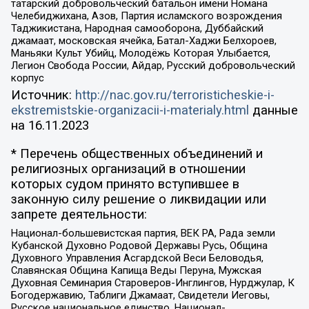
татарский добровольческий батальон имени Номана
Челебиджихана, Азов, Партия исламского возрождения
Таджикистана, Народная самооборона, Дуббайский
джамаат, московская ячейка, Батал-Хаджи Белхороев,
Маньяки Культ Убийц, Молодёжь Которая Улыбается,
Легион Свобода России, Айдар, Русский добровольческий
корпус
Источник:
http://nac.gov.ru/terroristicheskie-i-
ekstremistskie-organizacii-i-materialy.html
данные
на
16.11.2023
* Перечень общественных объединений и
религиозных организаций в отношении
которых судом принято вступившее в
законную силу решение о ликвидации или
запрете деятельности:
Национал-большевистская партия, ВЕК РА, Рада земли
Кубанской Духовно Родовой Державы Русь, Община
Духовного Управления Асгардской Веси Беловодья,
Славянская Община Капища Веды Перуна, Мужская
Духовная Семинария Староверов-Инглингов, Нурджулар, К
Богодержавию, Таблиги Джамаат, Свидетели Иеговы,
Русское национальное единство, Национал-