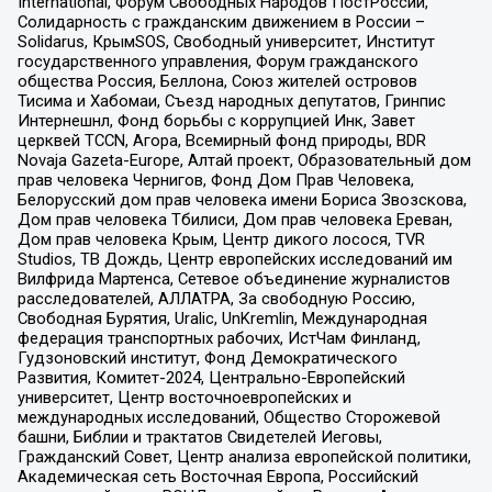
International, Форум Свободных Народов ПостРоссии,
Солидарность с гражданским движением в России –
Solidarus, КрымSOS, Свободный университет, Институт
государственного управления, Форум гражданского
общества Россия, Беллона, Союз жителей островов
Тисима и Хабомаи, Съезд народных депутатов, Гринпис
Интернешнл, Фонд борьбы с коррупцией Инк, Завет
церквей TCCN, Агора, Всемирный фонд природы, BDR
Novaja Gazeta-Europe, Алтай проект, Образовательный дом
прав человека Чернигов, Фонд Дом Прав Человека,
Белорусский дом прав человека имени Бориса Звозскова,
Дом прав человека Тбилиси, Дом прав человека Ереван,
Дом прав человека Крым, Центр дикого лосося, TVR
Studios, ТВ Дождь, Центр европейских исследований им
Вилфрида Мартенса, Сетевое объединение журналистов
расследователей, АЛЛАТРА, За свободную Россию,
Свободная Бурятия, Uralic, UnKremlin, Международная
федерация транспортных рабочих, ИстЧам Финланд,
Гудзоновский институт, Фонд Демократического
Развития, Комитет-2024, Центрально-Европейский
университет, Центр восточноевропейских и
международных исследований, Общество Сторожевой
башни, Библии и трактатов Свидетелей Иеговы,
Гражданский Совет, Центр анализа европейской политики,
Академическая сеть Восточная Европа, Российский