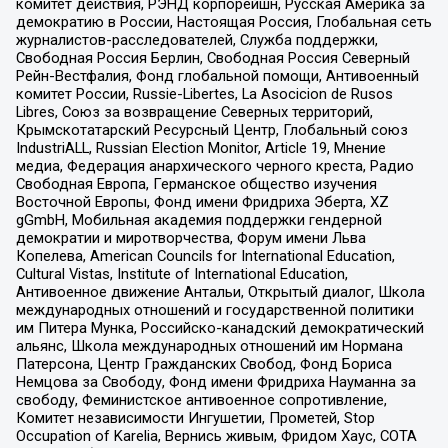
комитет действия, РЭНД корпорейшн, Русская Америка за
демократию в России, Настоящая Россия, Глобальная сеть
журналистов-расследователей, Служба поддержки,
Свободная Россия Берлин, Свободная Россия Северный
Рейн-Вестфалия, Фонд глобальной помощи, Антивоенный
комитет России, Russie-Libertes, La Asocicion de Rusos
Libres, Союз за возвращение Северных территорий,
Крымскотатарский Ресурсный Центр, Глобальный союз
IndustriALL, Russian Election Monitor, Article 19, Мнение
медиа, Федерация анархического черного креста, Радио
Свободная Европа, Германское общество изучения
Восточной Европы, Фонд имени Фридриха Эберта, XZ
gGmbH, Мобильная академия поддержки гендерной
демократии и миротворчества, Форум имени Льва
Копелева, American Councils for International Education,
Cultural Vistas, Institute of International Education,
Антивоенное движение Антальи, Открытый диалог, Школа
международных отношений и государственной политики
им Питера Мунка, Российско-канадский демократический
альянс, Школа международных отношений им Нормана
Патерсона, Центр Гражданских Свобод, Фонд Бориса
Немцова за Свободу, Фонд имени Фридриха Науманна за
свободу, Феминистское антивоенное сопротивление,
Комитет независимости Ингушетии, Прометей, Stop
Occupation of Karelia, Вернись живым, Фридом Хаус, СОТА