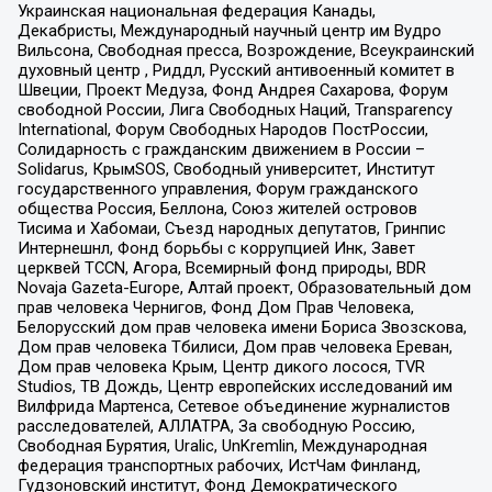
Украинская национальная федерация Канады,
Декабристы, Международный научный центр им Вудро
Вильсона, Свободная пресса, Возрождение, Всеукраинский
духовный центр , Риддл, Русский антивоенный комитет в
Швеции, Проект Медуза, Фонд Андрея Сахарова, Форум
свободной России, Лига Свободных Наций, Transparеncy
International, Форум Свободных Народов ПостРоссии,
Солидарность с гражданским движением в России –
Solidarus, КрымSOS, Свободный университет, Институт
государственного управления, Форум гражданского
общества Россия, Беллона, Союз жителей островов
Тисима и Хабомаи, Съезд народных депутатов, Гринпис
Интернешнл, Фонд борьбы с коррупцией Инк, Завет
церквей TCCN, Агора, Всемирный фонд природы, BDR
Novaja Gazeta-Europe, Алтай проект, Образовательный дом
прав человека Чернигов, Фонд Дом Прав Человека,
Белорусский дом прав человека имени Бориса Звозскова,
Дом прав человека Тбилиси, Дом прав человека Ереван,
Дом прав человека Крым, Центр дикого лосося, TVR
Studios, ТВ Дождь, Центр европейских исследований им
Вилфрида Мартенса, Сетевое объединение журналистов
расследователей, АЛЛАТРА, За свободную Россию,
Свободная Бурятия, Uralic, UnKremlin, Международная
федерация транспортных рабочих, ИстЧам Финланд,
Гудзоновский институт, Фонд Демократического