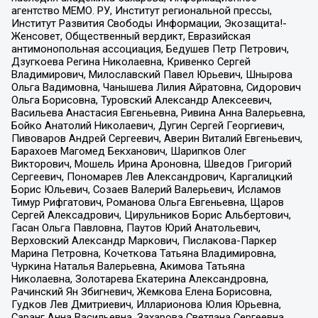
агентство МЕМО. РУ, Институт региональной прессы,
Институт Развития Свободы Информации, Экозащита!-
Женсовет, Общественный вердикт, Евразийская
антимонопольная ассоциация, Бедушев Петр Петрович,
Дзугкоева Регина Николаевна, Кривенко Сергей
Владимирович, Милославский Павел Юрьевич, Шнырова
Ольга Вадимовна, Чанышева Лилия Айратовна, Сидорович
Ольга Борисовна, Туровский Александр Алексеевич,
Васильева Анастасия Евгеньевна, Ривина Анна Валерьевна,
Бойко Анатолий Николаевич, Дугин Сергей Георгиевич,
Пивоваров Андрей Сергеевич, Аверин Виталий Евгеньевич,
Барахоев Магомед Бекханович, Шарипков Олег
Викторович, Мошель Ирина Ароновна, Шведов Григорий
Сергеевич, Пономарев Лев Александрович, Каргалицкий
Борис Юльевич, Созаев Валерий Валерьевич, Исламов
Тимур Рифгатович, Романова Ольга Евгеньевна, Щаров
Сергей Алексадрович, Цирульников Борис Альбертович,
Гасан Ольга Павловна, Паутов Юрий Анатольевич,
Верховский Александр Маркович, Пислакова-Паркер
Марина Петровна, Кочеткова Татьяна Владимировна,
Чуркина Наталья Валерьевна, Акимова Татьяна
Николаевна, Золотарева Екатерина Александровна,
Рачинский Ян Збигневич, Жемкова Елена Борисовна,
Гудков Лев Дмитриевич, Илларионова Юлия Юрьевна,
Саранг Анна Васильевна, Захарова Светлана Сергеевна,