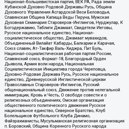
Национал-большевистская партия, ВЕК РА, Рада земли
Кубанской Духовно Родовой Державы Русь, Община
Духовного Управления Асгардской Веси Беловодья,
Славянская Община Капища Веды Перуна, Мужская
Духовная Семинария Староверов-Инглингов, Нурджулар, К
Богодержавию, Таблиги Джамаат, Свидетели Иеговы,
Русское национальное единство, Национал-
социалистическое общество, Джамаат мувахидов,
Объединенный Вилайат Кабарды, Балкарии и Карачая,
Союз славян, Ат-Такфир Валь-Хиджра, Пит Буль,
Национал-социалистическая рабочая партия России,
Славянский союз, Формат-18, Благородный Орден
Дьявола, Армия воли народа, Национальная
Социалистическая Инициатива города Череповца,
Духовно-Родовая Держава Русь, Русское национальное
единство, Древнерусской Инглистической церкви
Православных Староверов-Инглингов, Русский
общенациональный союз, Движение против нелегальной
иммиграции, Кровь и Честь, О свободе совести и о
религиозных объединениях, Омская организация
общественного политического движения Русское
национальное единство, Северное Братство, Клуб
Болельщиков Футбольного Клуба Динамо,
Файзрахманисты, Мусульманская религиозная организация
п. Боровский, Община Коренного Русского народа