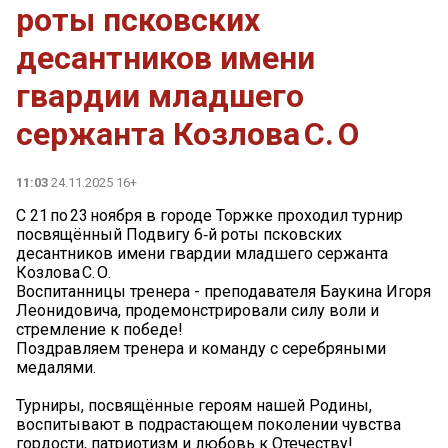
роты псковских
десантников имени
гвардии младшего
сержанта Козлова С. О
11:03
24.11.2025 16+
С 21 по 23 ноября в городе Торжке проходил турнир
посвящённый Подвигу 6‑й роты псковских
десантников имени гвардии младшего сержанта
Козлова С. О.
Воспитанницы тренера - преподавателя Баукина Игоря
Леонидовича, продемонстрировали силу воли и
стремление к победе!
Поздравляем тренера и команду с серебряными
медалями.
Турниры, посвящённые героям нашей Родины,
воспитывают в подрастающем поколении чувства
гордости, патриотизм и любовь к Отечеству!