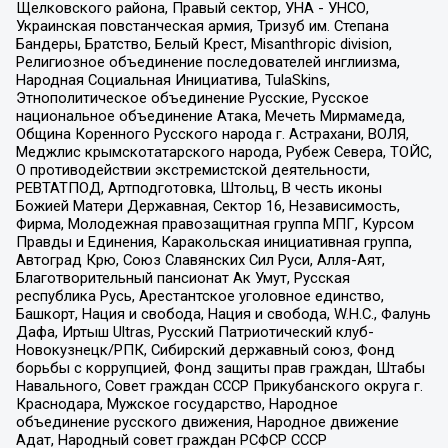
Щелковского района, Правый сектор, УНА - УНСО,
Украинская повстанческая армия, Тризуб им. Степана
Бандеры, Братство, Белый Крест, Misanthropic division,
Религиозное объединение последователей инглиизма,
Народная Социальная Инициатива, TulaSkins,
Этнополитическое объединение Русские, Русское
национальное объединение Атака, Мечеть Мирмамеда,
Община Коренного Русского народа г. Астрахани, ВОЛЯ,
Меджлис крымскотатарского народа, Рубеж Севера, ТОЙС,
О противодействии экстремистской деятельности,
РЕВТАТПОД, Артподготовка, Штольц, В честь иконы
Божией Матери Державная, Сектор 16, Независимость,
Фирма, Молодежная правозащитная группа МПГ, Курсом
Правды и Единения, Каракольская инициативная группа,
Автоград Крю, Союз Славянских Сил Руси, Алля-Аят,
Благотворительный пансионат Ак Умут, Русская
республика Русь, Арестантское уголовное единство,
Башкорт, Нация и свобода, Нация и свобода, W.H.С., Фалунь
Дафа, Иртыш Ultras, Русский Патриотический клуб-
Новокузнецк/РПК, Сибирский державный союз, Фонд
борьбы с коррупцией, Фонд защиты прав граждан, Штабы
Навального, Совет граждан СССР Прикубанского округа г.
Краснодара, Мужское государство, Народное
объединение русского движения, Народное движение
Адат, Народный совет граждан РСФСР СССР