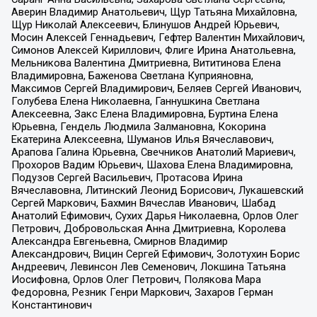
Аверин Владимир Анатольевич, Щур Татьяна Михайловна,
Щур Николай Алексеевич, Блинушов Андрей Юрьевич,
Мосин Алексей Геннадьевич, Гефтер Валентин Михайлович,
Симонов Алексей Кириллович, Флиге Ирина Анатольевна,
Мельникова Валентина Дмитриевна, Вититинова Елена
Владимировна, Баженова Светлана Куприяновна,
Максимов Сергей Владимирович, Беляев Сергей Иванович,
Голубева Елена Николаевна, Ганнушкина Светлана
Алексеевна, Закс Елена Владимировна, Буртина Елена
Юрьевна, Гендель Людмила Залмановна, Кокорина
Екатерина Алексеевна, Шуманов Илья Вячеславович,
Арапова Галина Юрьевна, Свечников Анатолий Мариевич,
Прохоров Вадим Юрьевич, Шахова Елена Владимировна,
Подузов Сергей Васильевич, Протасова Ирина
Вячеславовна, Литинский Леонид Борисович, Лукашевский
Сергей Маркович, Бахмин Вячеслав Иванович, Шабад
Анатолий Ефимович, Сухих Дарья Николаевна, Орлов Олег
Петрович, Добровольская Анна Дмитриевна, Королева
Александра Евгеньевна, Смирнов Владимир
Александрович, Вицин Сергей Ефимович, Золотухин Борис
Андреевич, Левинсон Лев Семенович, Локшина Татьяна
Иосифовна, Орлов Олег Петрович, Полякова Мара
Федоровна, Резник Генри Маркович, Захаров Герман
Константинович