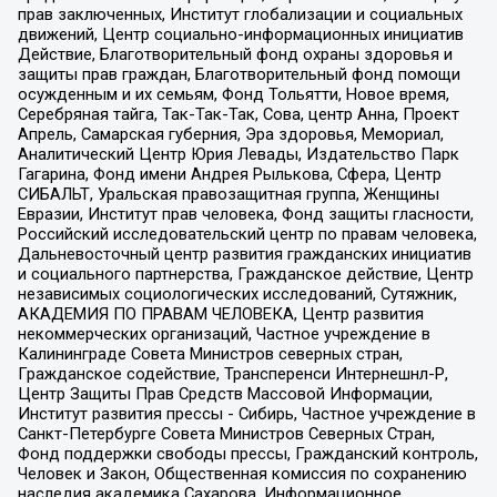
прав заключенных, Институт глобализации и социальных
движений, Центр социально-информационных инициатив
Действие, Благотворительный фонд охраны здоровья и
защиты прав граждан, Благотворительный фонд помощи
осужденным и их семьям, Фонд Тольятти, Новое время,
Серебряная тайга, Так-Так-Так, Сова, центр Анна, Проект
Апрель, Самарская губерния, Эра здоровья, Мемориал,
Аналитический Центр Юрия Левады, Издательство Парк
Гагарина, Фонд имени Андрея Рылькова, Сфера, Центр
СИБАЛЬТ, Уральская правозащитная группа, Женщины
Евразии, Институт прав человека, Фонд защиты гласности,
Российский исследовательский центр по правам человека,
Дальневосточный центр развития гражданских инициатив
и социального партнерства, Гражданское действие, Центр
независимых социологических исследований, Сутяжник,
АКАДЕМИЯ ПО ПРАВАМ ЧЕЛОВЕКА, Центр развития
некоммерческих организаций, Частное учреждение в
Калининграде Совета Министров северных стран,
Гражданское содействие, Трансперенси Интернешнл-Р,
Центр Защиты Прав Средств Массовой Информации,
Институт развития прессы - Сибирь, Частное учреждение в
Санкт-Петербурге Совета Министров Северных Стран,
Фонд поддержки свободы прессы, Гражданский контроль,
Человек и Закон, Общественная комиссия по сохранению
наследия академика Сахарова, Информационное