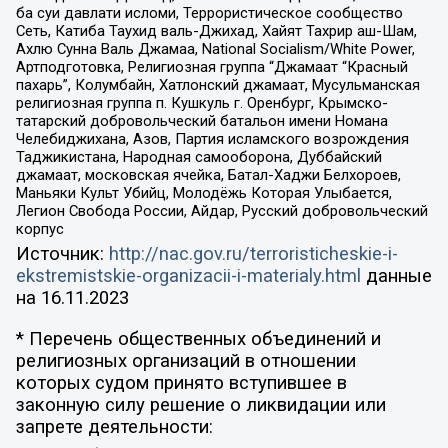
ба суи давлати исломи, Террористическое сообщество
Сеть, Катиба Таухид валь-Джихад, Хайят Тахрир аш-Шам,
Ахлю Сунна Валь Джамаа, National Socialism/White Power,
Артподготовка, Религиозная группа “Джамаат “Красный
пахарь”, Колумбайн, Хатлонский джамаат, Мусульманская
религиозная группа п. Кушкуль г. Оренбург, Крымско-
татарский добровольческий батальон имени Номана
Челебиджихана, Азов, Партия исламского возрождения
Таджикистана, Народная самооборона, Дуббайский
джамаат, московская ячейка, Батал-Хаджи Белхороев,
Маньяки Культ Убийц, Молодёжь Которая Улыбается,
Легион Свобода России, Айдар, Русский добровольческий
корпус
Источник:
http://nac.gov.ru/terroristicheskie-i-
ekstremistskie-organizacii-i-materialy.html
данные
на
16.11.2023
* Перечень общественных объединений и
религиозных организаций в отношении
которых судом принято вступившее в
законную силу решение о ликвидации или
запрете деятельности: