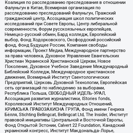
Коалиция по расследованию преследования в отношении
Фалуньгун в Китае, Всемирная организация по
расследованию преследований Фалуньгун, Пражский
гражданский центр, Ассоциация школ политических
исследований при Совете Европы, Центр либеральной
современности, Форум русскоязычных европейцев,
Немецко-русский обмен, Бард колледж, Европейский
выбор, Фонд Ходорковского, Оксфордский российский
фонд, Фонд Будущее России, Компания свободы
информации, Проект Медиа, Международное партнерство
за права человека, Духовное Управление Евангельских
Христиан Украинской Христианской Церкви, Новое
Поколение, Духовное Учебное Заведение Международный
Библейский Колледж, Международное христианское
движение, Всемирный Институт Саентологических
Предприятий, Церковь Духовной Технологии, Европейская
сеть организаций по наблюдению за выборами,
Республика Польша, СВОБОДНЫЙ ИДЕЛЬ-УРАЛ,
Ассоциация развития журналистики, IStories fonds,
Королевский Институт Международных Отношений,
КРИМСЬКА ПРАВОЗАХИСНА ГРУПА, Фонд имени Генриха
Бёлля, Stichting Bellingcat, Bellingcat Ltd, The Insider, Институт
правовой инициативы Центральной и Восточной Европы,
Фонд Открытой Эстонии, Calvert 22 Foundation, Канадский
украинский конгресс, Институт Макдональда-Лорье,