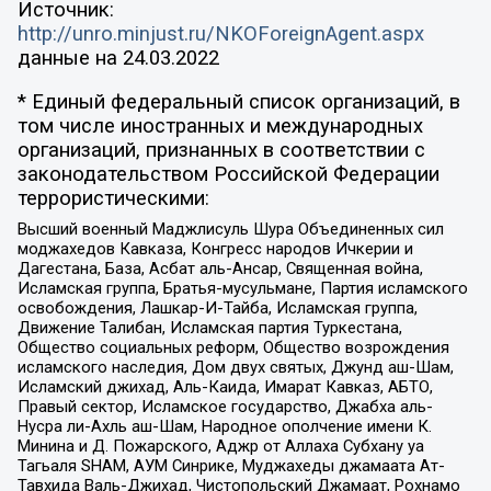
Источник:
http://unro.minjust.ru/NKOForeignAgent.aspx
данные на
24.03.2022
* Единый федеральный список организаций, в
том числе иностранных и международных
организаций, признанных в соответствии с
законодательством Российской Федерации
террористическими:
Высший военный Маджлисуль Шура Объединенных сил
моджахедов Кавказа, Конгресс народов Ичкерии и
Дагестана, База, Асбат аль-Ансар, Священная война,
Исламская группа, Братья-мусульмане, Партия исламского
освобождения, Лашкар-И-Тайба, Исламская группа,
Движение Талибан, Исламская партия Туркестана,
Общество социальных реформ, Общество возрождения
исламского наследия, Дом двух святых, Джунд аш-Шам,
Исламский джихад, Аль-Каида, Имарат Кавказ, АБТО,
Правый сектор, Исламское государство, Джабха аль-
Нусра ли-Ахль аш-Шам, Народное ополчение имени К.
Минина и Д. Пожарского, Аджр от Аллаха Субхану уа
Тагьаля SHAM, АУМ Синрике, Муджахеды джамаата Ат-
Тавхида Валь-Джихад, Чистопольский Джамаат, Рохнамо