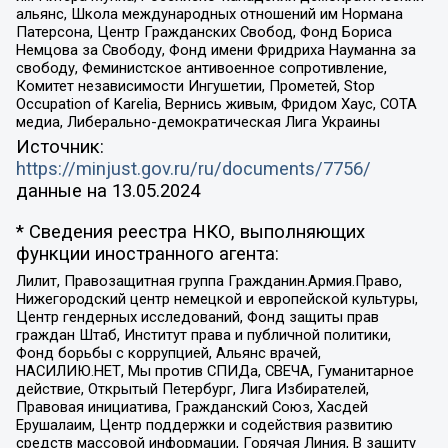
альянс, Школа международных отношений им Нормана
Патерсона, Центр Гражданских Свобод, Фонд Бориса
Немцова за Свободу, Фонд имени Фридриха Науманна за
свободу, Феминистское антивоенное сопротивление,
Комитет независимости Ингушетии, Прометей, Stop
Occupation of Karelia, Вернись живым, Фридом Хаус, СОТА
медиа, Либерально-демократическая Лига Украины
Источник:
https://minjust.gov.ru/ru/documents/7756/
данные на
13.05.2024
* Сведения реестра НКО, выполняющих
функции иностранного агента:
Лилит, Правозащитная группа Гражданин.Армия.Право,
Нижегородский центр немецкой и европейской культуры,
Центр гендерных исследований, Фонд защиты прав
граждан Штаб, Институт права и публичной политики,
Фонд борьбы с коррупцией, Альянс врачей,
НАСИЛИЮ.НЕТ, Мы против СПИДа, СВЕЧА, Гуманитарное
действие, Открытый Петербург, Лига Избирателей,
Правовая инициатива, Гражданский Союз, Хасдей
Ерушалаим, Центр поддержки и содействия развитию
средств массовой информации, Горячая Линия, В защиту