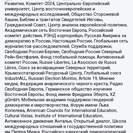
Развития, Комитет-2024, Центрально-Европейский
университет, Центр восточноевропейских и
международных исследований, Общество Сторожевой
башни, Библии и трактатов Свидетелей Иеговы,
Гражданский Совет, Центр анализа европейской политики,
Академическая сеть Восточная Европа, Российский
комитет действия, РЭНД корпорейшн, Русская Америка за
демократию в России, Настоящая Россия, Глобальная сеть
журналистов-расследователей, Служба поддержки,
Свободная Россия Берлин, Свободная Россия Северный
Рейн-Вестфалия, Фонд глобальной помощи, Антивоенный
комитет России, Russie-Libertes, La Asocicion de Rusos
Libres, Союз за возвращение Северных территорий,
Крымскотатарский Ресурсный Центр, Глобальный союз
IndustriALL, Russian Election Monitor, Article 19, Мнение
медиа, Федерация анархического черного креста, Радио
Свободная Европа, Германское общество изучения
Восточной Европы, Фонд имени Фридриха Эберта, XZ
gGmbH, Мобильная академия поддержки гендерной
демократии и миротворчества, Форум имени Льва
Копелева, American Councils for International Education,
Cultural Vistas, Institute of International Education,
Антивоенное движение Антальи, Открытый диалог, Школа
международных отношений и государственной политики
им Питера Мунка, Российско-канадский демократический