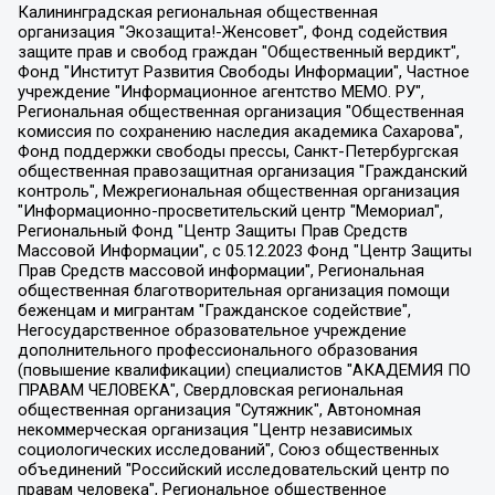
Калининградская региональная общественная организация "Экозащита!-Женсовет", Фонд содействия защите прав и свобод граждан "Общественный вердикт", Фонд "Институт Развития Свободы Информации", Частное учреждение "Информационное агентство МЕМО. РУ", Региональная общественная организация "Общественная комиссия по сохранению наследия академика Сахарова", Фонд поддержки свободы прессы, Санкт-Петербургская общественная правозащитная организация "Гражданский контроль", Межрегиональная общественная организация "Информационно-просветительский центр "Мемориал", Региональный Фонд "Центр Защиты Прав Средств Массовой Информации", с 05.12.2023 Фонд "Центр Защиты Прав Средств массовой информации", Региональная общественная благотворительная организация помощи беженцам и мигрантам "Гражданское содействие", Негосударственное образовательное учреждение дополнительного профессионального образования (повышение квалификации) специалистов "АКАДЕМИЯ ПО ПРАВАМ ЧЕЛОВЕКА", Свердловская региональная общественная организация "Сутяжник", Автономная некоммерческая организация "Центр независимых социологических исследований", Союз общественных объединений "Российский исследовательский центр по правам человека", Региональное общественное учреждение научно-информационный центр "МЕМОРИАЛ", Некоммерческая организация "Фонд защиты гласности", Автономная некоммерческая организация "Институт прав человека", Городская общественная организация "Екатеринбургское общество "МЕМОРИАЛ", Городская общественная организация "Рязанское историко-просветительское и правозащитное общество "Мемориал" (Рязанский Мемориал), Челябинский региональный орган общественной самодеятельности – женское общественное объединение "Женщины Евразии", Челябинский региональный орган общественной самодеятельности "Уральская правозащитная группа", Фонд содействия защите здоровья и социальной справедливости имени Андрея Рылькова, Автономная Некоммерческая Организация "Аналитический Центр Юрия Левады", Автономная некоммерческая организация социальной поддержки населения "Проект Апрель", Региональная общественная организация помощи женщинам и детям, находящимся в кризисной ситуации "Информационно-методический центр "Анна", Фонд содействия развитию массовых коммуникаций и правовому просвещению "Так-так-Так", Фонд содействия устойчивому развитию "Серебряная тайга", Свердловский региональный общественный фонд социальных проектов "Новое время", "Idel.Реалии", Кавказ.Реалии, Крым.Реалии, Телеканал Настоящее Время, Татаро-башкирская служба Радио Свобода (Azatliq Radiosi), Радио Свободная Европа/Радио Свобода (PCE/PC), "Сибирь.Реалии", "Фактограф", Благотворительный фонд помощи осужденным и их семьям, Автономная некоммерческая организация "Институт глобализации и социальных движений", Фонд "В защиту прав заключенных", Частное учреждение "Центр поддержки и содействия развитию средств массовой информации", Пензенский региональный общественный благотворительный фонд "Гражданский союз", "Север.Реалии", Некоммерческая организация Фонд "Правовая инициатива", Общество с ограниченной ответственностью "Радио Свободная Европа/Радио Свобода", Чешское информационное агентство "MEDIUM-ORIENT", Красноярская региональная общественная организация "Мы против СПИДа", Камалягин Денис Николаевич, Маркелов Сергей Евгеньевич, Пономарев Лев Александрович, Савицкая Людмила Алексеевна, Автономная некоммерческая организация "Центр по работе с проблемой насилия "НАСИЛИЮ.НЕТ", Межрегиональный профессиональный союз работников здравоохранения "Альянс врачей", Юридическое лицо, зарегистрированное в Латвийской Республике, SIA "Medusa Project" (регистрационный номер 40103797863, дата регистрации 10.06.2014), Некоммерческая организация "Фонд по борьбе с коррупцией", Автономная некоммерческая организация "Институт права и публичной политики", Баданин Роман Сергеевич, Гликин Максим Александрович, Железнова Мария Михайловна, Лукьянова Юлия Сергеевна, Маетная Елизавета Витальевна, Маняхин Петр Борисович, Чуракова Ольга Владимировна, Ярош Юлия Петровна, Юридическое лицо "The Insider SIA", зарегистрированное в Риге, Латвийская Республика (дата регистрации 26.06.2015), являющееся администратором доменного имени интернет-издания "The Insider SIA", https://theins.ru, Постернак Алексей Евгеньевич, Рубин Михаил Аркадьевич, Анин Роман Александрович, Юридическое лицо Istories fonds, зарегистрированное в Латвийской Республике (регистрационный номер 50008295751, дата регистрации 24.02.2020), Великовский Дмитрий Александрович, Долинина Ирина Николаевна, Мароховская Алеся Алексеевна, Шлейнов Роман Юрьевич, Шмагун Олеся Валентиновна, Общество с ограниченной ответственностью "Альтаир 2021", Общество с ограниченной ответственностью "Вега 2021", Общество с ограниченной ответственностью "Главный редактор 2021", Общество с ограниченной ответственностью "Ромашки монолит", Важенков Артем Валерьевич, Ивановская областная общественная организация "Центр гендерных исследований", Гурман Юрий Альбертович, Медиапроект "ОВД-Инфо", Егоров Владимир Владимирович, Жилинский Владимир Александрович, Общество с ограниченной ответственностью "ЗП", Иванова София Юрьевна, Карезина Инна Павловна, Кильтау Екатерина Викторовна, Петров Алексей Викторович, Пискунов Сергей Евгеньевич, Смирнов Сергей Сергеевич, Тихонов Михаил Сергеевич, Общество с ограниченной ответственностью "ЖУРНАЛИСТ-ИНОСТРАННЫЙ АГЕНТ", Арапова Галина Юрьевна, Вольтская Татьяна Анатольевна, Американская компания "Mason G.E.S. Anonymous Foundation" (США), являющаяся владельцем интернет-издания https://mnews.world/, Компания "Stichting Bellingcat", зарегистрированная в Нидерландах (дата регистрации 11.07.2018), Захаров Андрей Вячеславович, Клепиковская Екатерина Дмитриевна, Общество с ограниченной ответственностью "МЕМО", Перл Роман Александрович, Симонов Евгений Алексеевич, Соловьева Елена Анатольевна, Сотников Даниил Владимирович, Сурначева Елизавета Дмитриевна, Автономная некоммерческая организация по защите прав человека и информированию населения "Якутия – Наше Мнение", Общество с ограниченной ответственностью "Москоу диджитал медиа", с 26.01.2023 Общество с ограниченной ответственностью "Чайка Белые сады", Ветошкина Валерия Валерьевна, Заговора Максим Александрович, Межрегиональное общественное движение "Российская ЛГБТ - сеть", Оленичев Максим Владимирович, Павлов Иван Юрьевич, Скворцова Елена Сергеевна, Общество с ограниченной ответственностью "Как бы инагент", Кочетков Игорь Викторович, Общество с ограниченной ответственностью "Честные выборы", Еланчик Олег Александрович, Общество с ограниченной ответственностью "Нобелевский призыв", Гималова Регина Эмилевна, Григорьев Андрей Валерьевич, Григорьева Алина Александровна, Ассоциация по содействию защите прав призывников, альтернативнослужащих и военнослужащих "Правозащитная группа "Гражданин.Армия.Право", Хисамова Регина Фаритовна, Автономная некоммерческая организация по реализации социально-правовых программ "Лилит", Дальневосточное общественное движение "Маяк", Санкт-Петербургская ЛГБТ-инициативная группа "Выход", Инициативная группа ЛГБТ+ "Реверс", Алексеев Андрей Викторович, Бекбулатова Таисия Львовна, Беляев Иван Михайлович, Владыкина Елена Сергеевна, Гельман Марат Александрович, Никульшина Вероника Юрьевна, Толоконникова Надежда Андреевна, Шендерович Виктор Анатольевич, Общество с ограниченной ответственностью "Данное сообщение", Общество с ограниченной ответственностью Издательский дом "Новая глава", Айнбиндер Александра Александровна, Московский комьюнити-центр для ЛГБТ+инициатив, Благотворительный фонд развития филантропии, Deutsche Welle (Германия, Kurt-Schumacher-Strasse 3, 53113 Bonn), Борзунова Мария Михайловна, Воробьев Виктор Викторович, Голубева Анна Львовна, Константинова Алла Михайловна, Малкова Ирина Владимировна, Мурадов Мурад Абдулгалимович, Осетинская Елизавета Николаевна, Понасенков Евгений Николаевич, Ганапольский Матвей Юрьевич, Киселев Евгений Алексеевич, Борухович Ирина Григорьевна, Дремин Иван Тимофеевич, Дубровский Дмитрий Викторович, Красноярская региональная общественная организация поддержки и развития альтернативных образовательных технологий и межкультурных коммуникаций "ИНТЕРРА", Маяковская Екатерина Алексеевна, Фейгин Марк Захарович, Филимонов Андрей Викторович, Дзугкоева Регина Николаевна, Доброхотов Роман Александрович, Дудь Юрий Александрович, Елкин Сергей Владимирович, Кругликов Кирилл Игоревич, Сабунаева Мария Леонидовна, Семенов Алексей Владимирович, Шаинян Карен Багратович, Шульман Екатерина Михайловна, Асафьев Артур Валерьевич, Вахштайн Виктор Семенович, Венедиктов Алексей Алексеевич, Лушникова Екатерина Евгеньевна, Волков Леонид Михайлович, Невзоров Александр Глебович, Пархоменко Сергей Борисович, Сироткин Ярослав Николаевич, Кара-Мурза Владимир Владимирович, Баранова Наталья Владимировна, Гозман Леонид Яковлевич, Кагарлицкий Борис Юльевич, Климарев Михаил Валерьевич, Милов Владимир Станиславович, Автономная некоммерческая организация Краснодарский центр современного искусства "Типография", Моргенштерн Алишер Тагирович, Соболь Любовь Эдуардовна, Общество с ограниченной ответственностью "ЛИЗА НОРМ", Каспаров Гарри Кимович, Ходорковский Михаил Борисович, Общество с ограниченной ответственностью "Апрельские тезисы", Данилович Ирина Брониславовна, Кашин Олег Владимирович, Петров Николай Владимирович, Пивоваров Алексей Владимирович, Соколов Михаил Владимирович, Цветкова Юлия Владимировна, Чичваркин Евгений Александрович, Комитет против пыток/Команда против пыток, Общество с ограниченной ответственностью "Первый научный", Общество с ограниченной ответственностью "Вертолет и ко", Белоцерковская Вероника Борисовна, Кац Максим Евгеньевич, Лазарева Татьяна Юрьевна, Шаведдинов Руслан Табризович, Яшин Илья Валерьевич, Общество с ограниченной ответственностью "Иноагент ААВ", Алешковский Дмитрий Петрович, Альбац Евгения Марковна, Быков Дмитрий Львович, Галямина Юлия Евгеньевна, Лойко Сергей Леонидович, Мартынов Кирилл Константинович, Медведев Сергей Александрович, Крашенинников Федор Геннадиевич, Гордеева Катерина Вл