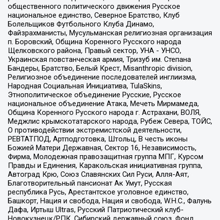
общественного политического движения Русское
национальное единство, Северное Братство, Клуб
Болельщиков Футбольного Клуба Динамо,
Файзрахманисты, Мусульманская религиозная организация
п. Боровский, Община Коренного Русского народа
Щелковского района, Правый сектор, УНА - УНСО,
Украинская повстанческая армия, Тризуб им. Степана
Бандеры, Братство, Белый Крест, Misanthropic division,
Религиозное объединение последователей инглиизма,
Народная Социальная Инициатива, TulaSkins,
Этнополитическое объединение Русские, Русское
национальное объединение Атака, Мечеть Мирмамеда,
Община Коренного Русского народа г. Астрахани, ВОЛЯ,
Меджлис крымскотатарского народа, Рубеж Севера, ТОЙС,
О противодействии экстремистской деятельности,
РЕВТАТПОД, Артподготовка, Штольц, В честь иконы
Божией Матери Державная, Сектор 16, Независимость,
Фирма, Молодежная правозащитная группа МПГ, Курсом
Правды и Единения, Каракольская инициативная группа,
Автоград Крю, Союз Славянских Сил Руси, Алля-Аят,
Благотворительный пансионат Ак Умут, Русская
республика Русь, Арестантское уголовное единство,
Башкорт, Нация и свобода, Нация и свобода, W.H.С., Фалунь
Дафа, Иртыш Ultras, Русский Патриотический клуб-
Новокузнецк/РПК, Сибирский державный союз, Фонд