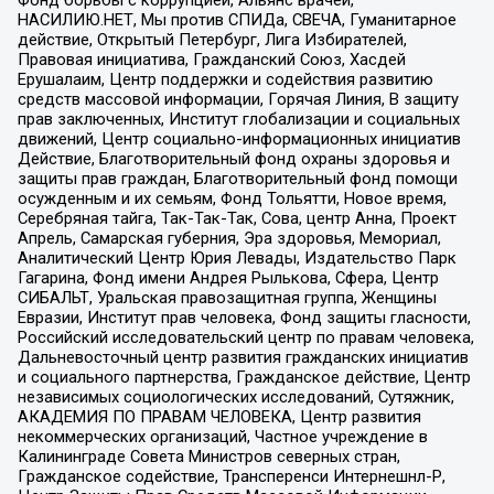
Фонд борьбы с коррупцией, Альянс врачей,
НАСИЛИЮ.НЕТ, Мы против СПИДа, СВЕЧА, Гуманитарное
действие, Открытый Петербург, Лига Избирателей,
Правовая инициатива, Гражданский Союз, Хасдей
Ерушалаим, Центр поддержки и содействия развитию
средств массовой информации, Горячая Линия, В защиту
прав заключенных, Институт глобализации и социальных
движений, Центр социально-информационных инициатив
Действие, Благотворительный фонд охраны здоровья и
защиты прав граждан, Благотворительный фонд помощи
осужденным и их семьям, Фонд Тольятти, Новое время,
Серебряная тайга, Так-Так-Так, Сова, центр Анна, Проект
Апрель, Самарская губерния, Эра здоровья, Мемориал,
Аналитический Центр Юрия Левады, Издательство Парк
Гагарина, Фонд имени Андрея Рылькова, Сфера, Центр
СИБАЛЬТ, Уральская правозащитная группа, Женщины
Евразии, Институт прав человека, Фонд защиты гласности,
Российский исследовательский центр по правам человека,
Дальневосточный центр развития гражданских инициатив
и социального партнерства, Гражданское действие, Центр
независимых социологических исследований, Сутяжник,
АКАДЕМИЯ ПО ПРАВАМ ЧЕЛОВЕКА, Центр развития
некоммерческих организаций, Частное учреждение в
Калининграде Совета Министров северных стран,
Гражданское содействие, Трансперенси Интернешнл-Р,