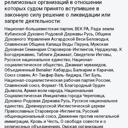
религиозных организаций в отношении
которых судом принято вступившее в
законную силу решение о ликвидации или
запрете деятельности:
Национал-большевистская партия, ВЕК РА, Рада земли
Кубанской Духовно Родовой Державы Русь, Община
Духовного Управления Асгардской Веси Беловодья,
Славянская Община Капища Веды Перуна, Мужская
Духовная Семинария Староверов-Инглингов, Нурджулар, К
Богодержавию, Таблиги Джамаат, Свидетели Иеговы,
Русское национальное единство, Национал-
социалистическое общество, Джамаат мувахидов,
Объединенный Вилайат Кабарды, Балкарии и Карачая,
Союз славян, Ат-Такфир Валь-Хиджра, Пит Буль,
Национал-социалистическая рабочая партия России,
Славянский союз, Формат-18, Благородный Орден
Дьявола, Армия воли народа, Национальная
Социалистическая Инициатива города Череповца,
Духовно-Родовая Держава Русь, Русское национальное
единство, Древнерусской Инглистической церкви
Православных Староверов-Инглингов, Русский
общенациональный союз, Движение против нелегальной
иммиграции, Кровь и Честь, О свободе совести и о
религиозных объединениях, Омская организация