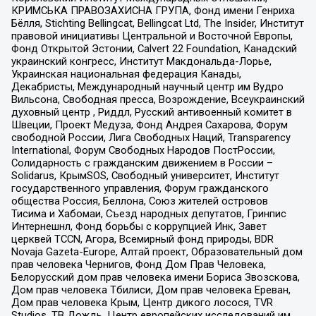
КРИМСЬКА ПРАВОЗАХИСНА ГРУПА, Фонд имени Генриха
Бёлля, Stichting Bellingcat, Bellingcat Ltd, The Insider, Институт
правовой инициативы Центральной и Восточной Европы,
Фонд Открытой Эстонии, Calvert 22 Foundation, Канадский
украинский конгресс, Институт Макдональда-Лорье,
Украинская национальная федерация Канады,
Декабристы, Международный научный центр им Вудро
Вильсона, Свободная пресса, Возрождение, Всеукраинский
духовный центр , Риддл, Русский антивоенный комитет в
Швеции, Проект Медуза, Фонд Андрея Сахарова, Форум
свободной России, Лига Свободных Наций, Transparеncy
International, Форум Свободных Народов ПостРоссии,
Солидарность с гражданским движением в России –
Solidarus, КрымSOS, Свободный университет, Институт
государственного управления, Форум гражданского
общества Россия, Беллона, Союз жителей островов
Тисима и Хабомаи, Съезд народных депутатов, Гринпис
Интернешнл, Фонд борьбы с коррупцией Инк, Завет
церквей TCCN, Агора, Всемирный фонд природы, BDR
Novaja Gazeta-Europe, Алтай проект, Образовательный дом
прав человека Чернигов, Фонд Дом Прав Человека,
Белорусский дом прав человека имени Бориса Звозскова,
Дом прав человека Тбилиси, Дом прав человека Ереван,
Дом прав человека Крым, Центр дикого лосося, TVR
Studios, ТВ Дождь, Центр европейских исследований им