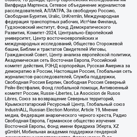
Вилфрида Мартенса, Сетевое объединение журналистов
расследователей, АЛЛАТРА, За свободную Россию,
Свободная Бурятия, Uralic, UnKremlin, Международная
федерация транспортных рабочих, ИстЧам Финланд,
Гудзоновский институт, Фонд Демократического
Развития, Комитет-2024, Центрально-Европейский
университет, Центр восточноевропейских и
международных исследований, Общество Сторожевой
башни, Библии и трактатов Свидетелей Иеговы,
Гражданский Совет, Центр анализа европейской политики,
Академическая сеть Восточная Европа, Российский
комитет действия, РЭНД корпорейшн, Русская Америка за
демократию в России, Настоящая Россия, Глобальная сеть
журналистов-расследователей, Служба поддержки,
Свободная Россия Берлин, Свободная Россия Северный
Рейн-Вестфалия, Фонд глобальной помощи, Антивоенный
комитет России, Russie-Libertes, La Asocicion de Rusos
Libres, Союз за возвращение Северных территорий,
Крымскотатарский Ресурсный Центр, Глобальный союз
IndustriALL, Russian Election Monitor, Article 19, Мнение
медиа, Федерация анархического черного креста, Радио
Свободная Европа, Германское общество изучения
Восточной Европы, Фонд имени Фридриха Эберта, XZ
gGmbH, Мобильная академия поддержки гендерной