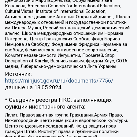
демократии и миротворчества, Форум имени Льва
Копелева, American Councils for International Education,
Cultural Vistas, Institute of International Education,
Антивоенное движение Антальи, Открытый диалог, Школа
международных отношений и государственной политики
им Питера Мунка, Российско-канадский демократический
альянс, Школа международных отношений им Нормана
Патерсона, Центр Гражданских Свобод, Фонд Бориса
Немцова за Свободу, Фонд имени Фридриха Науманна за
свободу, Феминистское антивоенное сопротивление,
Комитет независимости Ингушетии, Прометей, Stop
Occupation of Karelia, Вернись живым, Фридом Хаус, СОТА
медиа, Либерально-демократическая Лига Украины
Источник:
https://minjust.gov.ru/ru/documents/7756/
данные на
13.05.2024
* Сведения реестра НКО, выполняющих
функции иностранного агента:
Лилит, Правозащитная группа Гражданин.Армия.Право,
Нижегородский центр немецкой и европейской культуры,
Центр гендерных исследований, Фонд защиты прав
граждан Штаб, Институт права и публичной политики,