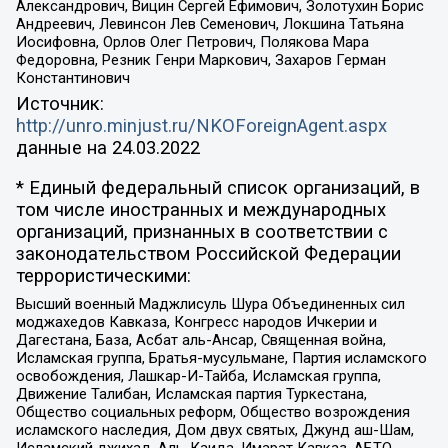
Александрович, Вицин Сергей Ефимович, Золотухин Борис
Андреевич, Левинсон Лев Семенович, Локшина Татьяна
Иосифовна, Орлов Олег Петрович, Полякова Мара
Федоровна, Резник Генри Маркович, Захаров Герман
Константинович
Источник:
http://unro.minjust.ru/NKOForeignAgent.aspx
данные на
24.03.2022
* Единый федеральный список организаций, в
том числе иностранных и международных
организаций, признанных в соответствии с
законодательством Российской Федерации
террористическими:
Высший военный Маджлисуль Шура Объединенных сил
моджахедов Кавказа, Конгресс народов Ичкерии и
Дагестана, База, Асбат аль-Ансар, Священная война,
Исламская группа, Братья-мусульмане, Партия исламского
освобождения, Лашкар-И-Тайба, Исламская группа,
Движение Талибан, Исламская партия Туркестана,
Общество социальных реформ, Общество возрождения
исламского наследия, Дом двух святых, Джунд аш-Шам,
Исламский джихад, Аль-Каида, Имарат Кавказ, АБТО,