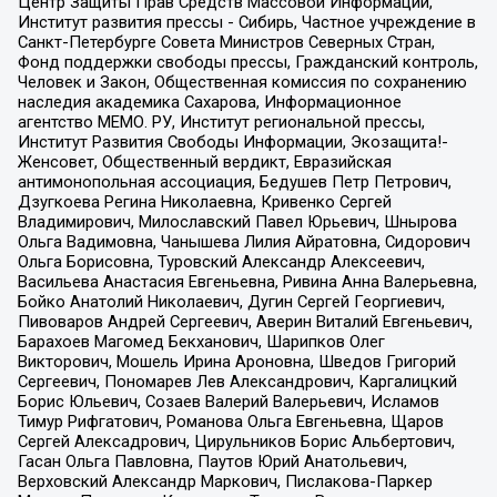
Центр Защиты Прав Средств Массовой Информации,
Институт развития прессы - Сибирь, Частное учреждение в
Санкт-Петербурге Совета Министров Северных Стран,
Фонд поддержки свободы прессы, Гражданский контроль,
Человек и Закон, Общественная комиссия по сохранению
наследия академика Сахарова, Информационное
агентство МЕМО. РУ, Институт региональной прессы,
Институт Развития Свободы Информации, Экозащита!-
Женсовет, Общественный вердикт, Евразийская
антимонопольная ассоциация, Бедушев Петр Петрович,
Дзугкоева Регина Николаевна, Кривенко Сергей
Владимирович, Милославский Павел Юрьевич, Шнырова
Ольга Вадимовна, Чанышева Лилия Айратовна, Сидорович
Ольга Борисовна, Туровский Александр Алексеевич,
Васильева Анастасия Евгеньевна, Ривина Анна Валерьевна,
Бойко Анатолий Николаевич, Дугин Сергей Георгиевич,
Пивоваров Андрей Сергеевич, Аверин Виталий Евгеньевич,
Барахоев Магомед Бекханович, Шарипков Олег
Викторович, Мошель Ирина Ароновна, Шведов Григорий
Сергеевич, Пономарев Лев Александрович, Каргалицкий
Борис Юльевич, Созаев Валерий Валерьевич, Исламов
Тимур Рифгатович, Романова Ольга Евгеньевна, Щаров
Сергей Алексадрович, Цирульников Борис Альбертович,
Гасан Ольга Павловна, Паутов Юрий Анатольевич,
Верховский Александр Маркович, Пислакова-Паркер