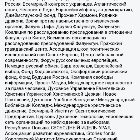
Россия, Всемирный конгресс украинцев, Атлантический
совет, Человек в беде, Европейский фонд за демократию,
Джеймстаунский фонд, Прожект Хармони, Родники
дракона, Врачи против насильственного извлечения
органов, Фалунь Дафа, Друзья Фалуньгун, Фалуньгун,
Коалиция по расследованию преследования в отношении
Фалуньгун в Китае, Всемирная организация по
расследованию преследований Фалуньгун, Пражский
гражданский центр, Ассоциация школ политических
исследований при Совете Европы, Центр либеральной
современности, Форум русскоязычных европейцев,
Немецко-русский обмен, Бард колледж, Европейский
выбор, Фонд Ходорковского, Оксфордский российский
фонд, Фонд Будущее России, Компания свободы
информации, Проект Медиа, Международное партнерство
за права человека, Духовное Управление Евангельских
Христиан Украинской Христианской Церкви, Новое
Поколение, Духовное Учебное Заведение Международный
Библейский Колледж, Международное христианское
движение, Всемирный Институт Саентологических
Предприятий, Церковь Духовной Технологии, Европейская
сеть организаций по наблюдению за выборами,
Республика Польша, СВОБОДНЫЙ ИДЕЛЬ-УРАЛ,
Ассоциация развития журналистики, IStories fonds,
Королевский Институт Международных Отношений,