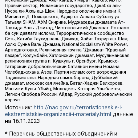
Правый сектор, Исламское государство, Джабха аль-
Нусра ли-Ахль аш-Шам, Народное ополчение имени К.
Минина и Д. Пожарского, Аджр от Аллаха Субхану уа
Тагьаля SHAM, АУМ Синрике, Муджахеды джамаата Ат-
Тавхида Валь-Джихад, Чистопольский Джамаат, Рохнамо
ба суи давлати исломи, Террористическое сообщество
Сеть, Катиба Таухид валь-Джихад, Хайят Тахрир аш-Шам,
Ахлю Сунна Валь Джамаа, National Socialism/White Power,
Артподготовка, Религиозная группа “Джамаат “Красный
пахарь”, Колумбайн, Хатлонский джамаат, Мусульманская
религиозная группа п. Кушкуль г. Оренбург, Крымско-
татарский добровольческий батальон имени Номана
Челебиджихана, Азов, Партия исламского возрождения
Таджикистана, Народная самооборона, Дуббайский
джамаат, московская ячейка, Батал-Хаджи Белхороев,
Маньяки Культ Убийц, Молодёжь Которая Улыбается,
Легион Свобода России, Айдар, Русский добровольческий
корпус
Источник:
http://nac.gov.ru/terroristicheskie-i-
ekstremistskie-organizacii-i-materialy.html
данные
на
16.11.2023
* Перечень общественных объединений и