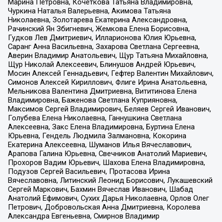
Марина Петровна, Кочеткова Татьяна Владимировна,
Чуркина Наталья Валерьевна, Акимова Татьяна
Николаевна, Золотарева Екатерина Александровна,
Рачинский Ян Збигневич, Жемкова Елена Борисовна,
Гудков Лев Дмитриевич, Илларионова Юлия Юрьевна,
Саранг Анна Васильевна, Захарова Светлана Сергеевна,
Аверин Владимир Анатольевич, Щур Татьяна Михайловна,
Щур Николай Алексеевич, Блинушов Андрей Юрьевич,
Мосин Алексей Геннадьевич, Гефтер Валентин Михайлович,
Симонов Алексей Кириллович, Флиге Ирина Анатольевна,
Мельникова Валентина Дмитриевна, Вититинова Елена
Владимировна, Баженова Светлана Куприяновна,
Максимов Сергей Владимирович, Беляев Сергей Иванович,
Голубева Елена Николаевна, Ганнушкина Светлана
Алексеевна, Закс Елена Владимировна, Буртина Елена
Юрьевна, Гендель Людмила Залмановна, Кокорина
Екатерина Алексеевна, Шуманов Илья Вячеславович,
Арапова Галина Юрьевна, Свечников Анатолий Мариевич,
Прохоров Вадим Юрьевич, Шахова Елена Владимировна,
Подузов Сергей Васильевич, Протасова Ирина
Вячеславовна, Литинский Леонид Борисович, Лукашевский
Сергей Маркович, Бахмин Вячеслав Иванович, Шабад
Анатолий Ефимович, Сухих Дарья Николаевна, Орлов Олег
Петрович, Добровольская Анна Дмитриевна, Королева
Александра Евгеньевна, Смирнов Владимир