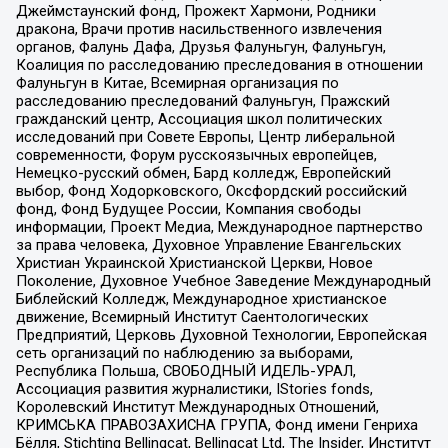
Джеймстаунский фонд, Прожект Хармони, Родники
дракона, Врачи против насильственного извлечения
органов, Фалунь Дафа, Друзья Фалуньгун, Фалуньгун,
Коалиция по расследованию преследования в отношении
Фалуньгун в Китае, Всемирная организация по
расследованию преследований Фалуньгун, Пражский
гражданский центр, Ассоциация школ политических
исследований при Совете Европы, Центр либеральной
современности, Форум русскоязычных европейцев,
Немецко-русский обмен, Бард колледж, Европейский
выбор, Фонд Ходорковского, Оксфордский российский
фонд, Фонд Будущее России, Компания свободы
информации, Проект Медиа, Международное партнерство
за права человека, Духовное Управление Евангельских
Христиан Украинской Христианской Церкви, Новое
Поколение, Духовное Учебное Заведение Международный
Библейский Колледж, Международное христианское
движение, Всемирный Институт Саентологических
Предприятий, Церковь Духовной Технологии, Европейская
сеть организаций по наблюдению за выборами,
Республика Польша, СВОБОДНЫЙ ИДЕЛЬ-УРАЛ,
Ассоциация развития журналистики, IStories fonds,
Королевский Институт Международных Отношений,
КРИМСЬКА ПРАВОЗАХИСНА ГРУПА, Фонд имени Генриха
Бёлля, Stichting Bellingcat, Bellingcat Ltd, The Insider, Институт