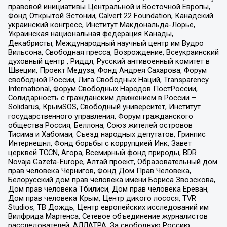
правовой инициативы Центральной и Восточной Европы,
Фонд Открытой Эстонии, Calvert 22 Foundation, Канадский
украинский конгресс, Институт Макдональда-Лорье,
Украинская национальная федерация Канады,
Декабристы, Международный научный центр им Вудро
Вильсона, Свободная пресса, Возрождение, Всеукраинский
духовный центр , Риддл, Русский антивоенный комитет в
Швеции, Проект Медуза, Фонд Андрея Сахарова, Форум
свободной России, Лига Свободных Наций, Transparеncy
International, Форум Свободных Народов ПостРоссии,
Солидарность с гражданским движением в России –
Solidarus, КрымSOS, Свободный университет, Институт
государственного управления, Форум гражданского
общества Россия, Беллона, Союз жителей островов
Тисима и Хабомаи, Съезд народных депутатов, Гринпис
Интернешнл, Фонд борьбы с коррупцией Инк, Завет
церквей TCCN, Агора, Всемирный фонд природы, BDR
Novaja Gazeta-Europe, Алтай проект, Образовательный дом
прав человека Чернигов, Фонд Дом Прав Человека,
Белорусский дом прав человека имени Бориса Звозскова,
Дом прав человека Тбилиси, Дом прав человека Ереван,
Дом прав человека Крым, Центр дикого лосося, TVR
Studios, ТВ Дождь, Центр европейских исследований им
Вилфрида Мартенса, Сетевое объединение журналистов
расследователей, АЛЛАТРА, За свободную Россию,