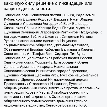
законную силу решение о ликвидации или
запрете деятельности:
Национал-большевистская партия, ВЕК РА, Рада земли
Кубанской Духовно Родовой Державы Русь, Община
Духовного Управления Асгардской Веси Беловодья,
Славянская Община Капища Веды Перуна, Мужская
Духовная Семинария Староверов-Инглингов, Нурджулар, К
Богодержавию, Таблиги Джамаат, Свидетели Иеговы,
Русское национальное единство, Национал-
социалистическое общество, Джамаат мувахидов,
Объединенный Вилайат Кабарды, Балкарии и Карачая,
Союз славян, Ат-Такфир Валь-Хиджра, Пит Буль,
Национал-социалистическая рабочая партия России,
Славянский союз, Формат-18, Благородный Орден
Дьявола, Армия воли народа, Национальная
Социалистическая Инициатива города Череповца,
Духовно-Родовая Держава Русь, Русское национальное
единство, Древнерусской Инглистической церкви
Православных Староверов-Инглингов, Русский
общенациональный союз, Движение против нелегальной
иммиграции, Кровь и Честь, О свободе совести и о
религиозных объединениях, Омская организация
общественного политического движения Русское
национальное единство, Северное Братство, Клуб