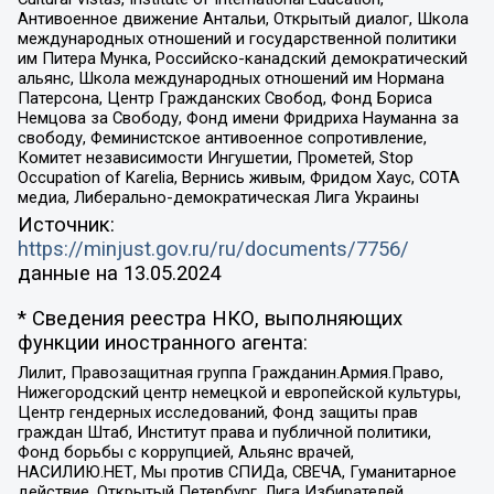
Антивоенное движение Антальи, Открытый диалог, Школа
международных отношений и государственной политики
им Питера Мунка, Российско-канадский демократический
альянс, Школа международных отношений им Нормана
Патерсона, Центр Гражданских Свобод, Фонд Бориса
Немцова за Свободу, Фонд имени Фридриха Науманна за
свободу, Феминистское антивоенное сопротивление,
Комитет независимости Ингушетии, Прометей, Stop
Occupation of Karelia, Вернись живым, Фридом Хаус, СОТА
медиа, Либерально-демократическая Лига Украины
Источник:
https://minjust.gov.ru/ru/documents/7756/
данные на
13.05.2024
* Сведения реестра НКО, выполняющих
функции иностранного агента:
Лилит, Правозащитная группа Гражданин.Армия.Право,
Нижегородский центр немецкой и европейской культуры,
Центр гендерных исследований, Фонд защиты прав
граждан Штаб, Институт права и публичной политики,
Фонд борьбы с коррупцией, Альянс врачей,
НАСИЛИЮ.НЕТ, Мы против СПИДа, СВЕЧА, Гуманитарное
действие, Открытый Петербург, Лига Избирателей,