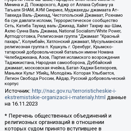
Минина и Д. Пожарского, Аджр от Аллаха Субхану уа
Тагьаля SHAM, АУМ Синрике, Муджахеды джамаата Ат-
Тавхида Валь-Джихад, Чистопольский Джамаат, Рохнамо
ба суи давлати исломи, Террористическое сообщество
Сеть, Катиба Таухид валь-Джихад, Хайят Тахрир аш-Шам,
Ахлю Сунна Валь Джамаа, National Socialism/White Power,
Артподготовка, Религиозная группа “Джамаат “Красный
пахарь”, Колумбайн, Хатлонский джамаат, Мусульманская
религиозная группа п. Кушкуль г. Оренбург, Крымско-
татарский добровольческий батальон имени Номана
Челебиджихана, Азов, Партия исламского возрождения
Таджикистана, Народная самооборона, Дуббайский
джамаат, московская ячейка, Батал-Хаджи Белхороев,
Маньяки Культ Убийц, Молодёжь Которая Улыбается,
Легион Свобода России, Айдар, Русский добровольческий
корпус
Источник:
http://nac.gov.ru/terroristicheskie-i-
ekstremistskie-organizacii-i-materialy.html
данные
на
16.11.2023
* Перечень общественных объединений и
религиозных организаций в отношении
которых судом принято вступившее в