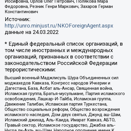
Иосифовна, Орлов Олег Петрович, Полякова Мара
Федоровна, Резник Генри Маркович, Захаров Герман
Константинович
Источник:
http://unro.minjust.ru/NKOForeignAgent.aspx
данные на
24.03.2022
* Единый федеральный список организаций, в
том числе иностранных и международных
организаций, признанных в соответствии с
законодательством Российской Федерации
террористическими:
Высший военный Маджлисуль Шура Объединенных сил
моджахедов Кавказа, Конгресс народов Ичкерии и
Дагестана, База, Асбат аль-Ансар, Священная война,
Исламская группа, Братья-мусульмане, Партия исламского
освобождения, Лашкар-И-Тайба, Исламская группа,
Движение Талибан, Исламская партия Туркестана,
Общество социальных реформ, Общество возрождения
исламского наследия, Дом двух святых, Джунд аш-Шам,
Исламский джихад, Аль-Каида, Имарат Кавказ, АБТО,
Правый сектор, Исламское государство, Джабха аль-
Нусра ли-Ахль аш-Шам, Народное ополчение имени К.