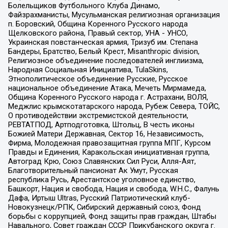
Болельщиков Футбольного Клуба Динамо,
Файзрахманисты, Мусульманская религиозная организация
п. Боровский, Община Коренного Русского народа
Щелковского района, Правый сектор, УНА - УНСО,
Украинская повстанческая армия, Тризуб им. Степана
Бандеры, Братство, Белый Крест, Misanthropic division,
Религиозное объединение последователей инглиизма,
Народная Социальная Инициатива, TulaSkins,
Этнополитическое объединение Русские, Русское
национальное объединение Атака, Мечеть Мирмамеда,
Община Коренного Русского народа г. Астрахани, ВОЛЯ,
Меджлис крымскотатарского народа, Рубеж Севера, ТОЙС,
О противодействии экстремистской деятельности,
РЕВТАТПОД, Артподготовка, Штольц, В честь иконы
Божией Матери Державная, Сектор 16, Независимость,
Фирма, Молодежная правозащитная группа МПГ, Курсом
Правды и Единения, Каракольская инициативная группа,
Автоград Крю, Союз Славянских Сил Руси, Алля-Аят,
Благотворительный пансионат Ак Умут, Русская
республика Русь, Арестантское уголовное единство,
Башкорт, Нация и свобода, Нация и свобода, W.H.С., Фалунь
Дафа, Иртыш Ultras, Русский Патриотический клуб-
Новокузнецк/РПК, Сибирский державный союз, Фонд
борьбы с коррупцией, Фонд защиты прав граждан, Штабы
Навального, Совет граждан СССР Прикубанского округа г.