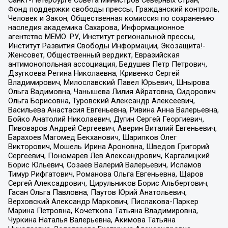
Санкт-Петербурге Совета Министров Северных Стран,
Фонд поддержки свободы прессы, Гражданский контроль,
Человек и Закон, Общественная комиссия по сохранению
наследия академика Сахарова, Информационное
агентство МЕМО. РУ, Институт региональной прессы,
Институт Развития Свободы Информации, Экозащита!-
Женсовет, Общественный вердикт, Евразийская
антимонопольная ассоциация, Бедушев Петр Петрович,
Дзугкоева Регина Николаевна, Кривенко Сергей
Владимирович, Милославский Павел Юрьевич, Шнырова
Ольга Вадимовна, Чанышева Лилия Айратовна, Сидорович
Ольга Борисовна, Туровский Александр Алексеевич,
Васильева Анастасия Евгеньевна, Ривина Анна Валерьевна,
Бойко Анатолий Николаевич, Дугин Сергей Георгиевич,
Пивоваров Андрей Сергеевич, Аверин Виталий Евгеньевич,
Барахоев Магомед Бекханович, Шарипков Олег
Викторович, Мошель Ирина Ароновна, Шведов Григорий
Сергеевич, Пономарев Лев Александрович, Каргалицкий
Борис Юльевич, Созаев Валерий Валерьевич, Исламов
Тимур Рифгатович, Романова Ольга Евгеньевна, Щаров
Сергей Алексадрович, Цирульников Борис Альбертович,
Гасан Ольга Павловна, Паутов Юрий Анатольевич,
Верховский Александр Маркович, Пислакова-Паркер
Марина Петровна, Кочеткова Татьяна Владимировна,
Чуркина Наталья Валерьевна, Акимова Татьяна