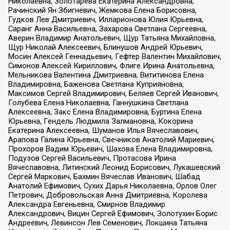
Николаевна, Золотарева Екатерина Александровна,
Рачинский Ян Збигневич, Жемкова Елена Борисовна,
Гудков Лев Дмитриевич, Илларионова Юлия Юрьевна,
Саранг Анна Васильевна, Захарова Светлана Сергеевна,
Аверин Владимир Анатольевич, Щур Татьяна Михайловна,
Щур Николай Алексеевич, Блинушов Андрей Юрьевич,
Мосин Алексей Геннадьевич, Гефтер Валентин Михайлович,
Симонов Алексей Кириллович, Флиге Ирина Анатольевна,
Мельникова Валентина Дмитриевна, Вититинова Елена
Владимировна, Баженова Светлана Куприяновна,
Максимов Сергей Владимирович, Беляев Сергей Иванович,
Голубева Елена Николаевна, Ганнушкина Светлана
Алексеевна, Закс Елена Владимировна, Буртина Елена
Юрьевна, Гендель Людмила Залмановна, Кокорина
Екатерина Алексеевна, Шуманов Илья Вячеславович,
Арапова Галина Юрьевна, Свечников Анатолий Мариевич,
Прохоров Вадим Юрьевич, Шахова Елена Владимировна,
Подузов Сергей Васильевич, Протасова Ирина
Вячеславовна, Литинский Леонид Борисович, Лукашевский
Сергей Маркович, Бахмин Вячеслав Иванович, Шабад
Анатолий Ефимович, Сухих Дарья Николаевна, Орлов Олег
Петрович, Добровольская Анна Дмитриевна, Королева
Александра Евгеньевна, Смирнов Владимир
Александрович, Вицин Сергей Ефимович, Золотухин Борис
Андреевич, Левинсон Лев Семенович, Локшина Татьяна