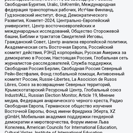
Свободная Бурятия, Uralic, UnKremlin, Международная
федерация транспортных рабочих, ИстЧам Финланд,
Гудзоновский институт, Фонд Демократического
Развития, Комитет-2024, Центрально-Европейский
университет, Центр восточноевропейских и
международных исследований, Общество Сторожевой
башни, Библии и трактатов Свидетелей Иеговы,
Гражданский Совет, Центр анализа европейской политики,
Академическая сеть Восточная Европа, Российский
комитет действия, РЭНД корпорейшн, Русская Америка за
демократию в России, Настоящая Россия, Глобальная сеть
журналистов-расследователей, Служба поддержки,
Свободная Россия Берлин, Свободная Россия Северный
Рейн-Вестфалия, Фонд глобальной помощи, Антивоенный
комитет России, Russie-Libertes, La Asocicion de Rusos
Libres, Союз за возвращение Северных территорий,
Крымскотатарский Ресурсный Центр, Глобальный союз
IndustriALL, Russian Election Monitor, Article 19, Мнение
медиа, Федерация анархического черного креста, Радио
Свободная Европа, Германское общество изучения
Восточной Европы, Фонд имени Фридриха Эберта, XZ
gGmbH, Мобильная академия поддержки гендерной
демократии и миротворчества, Форум имени Льва
Копелева, American Councils for International Education,
Cultural Vistas, Institute of International Education,