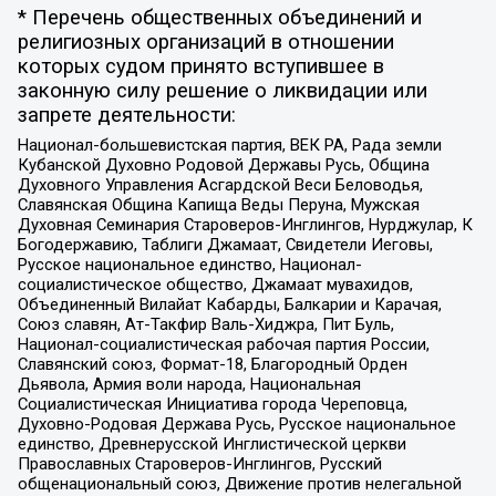
* Перечень общественных объединений и
религиозных организаций в отношении
которых судом принято вступившее в
законную силу решение о ликвидации или
запрете деятельности:
Национал-большевистская партия, ВЕК РА, Рада земли
Кубанской Духовно Родовой Державы Русь, Община
Духовного Управления Асгардской Веси Беловодья,
Славянская Община Капища Веды Перуна, Мужская
Духовная Семинария Староверов-Инглингов, Нурджулар, К
Богодержавию, Таблиги Джамаат, Свидетели Иеговы,
Русское национальное единство, Национал-
социалистическое общество, Джамаат мувахидов,
Объединенный Вилайат Кабарды, Балкарии и Карачая,
Союз славян, Ат-Такфир Валь-Хиджра, Пит Буль,
Национал-социалистическая рабочая партия России,
Славянский союз, Формат-18, Благородный Орден
Дьявола, Армия воли народа, Национальная
Социалистическая Инициатива города Череповца,
Духовно-Родовая Держава Русь, Русское национальное
единство, Древнерусской Инглистической церкви
Православных Староверов-Инглингов, Русский
общенациональный союз, Движение против нелегальной