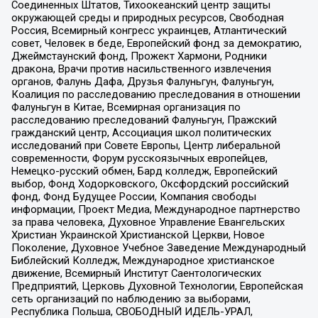
Соединенных Штатов, Тихоокеанский центр защиты
окружающей среды и природных ресурсов, Свободная
Россия, Всемирный конгресс украинцев, Атлантический
совет, Человек в беде, Европейский фонд за демократию,
Джеймстаунский фонд, Прожект Хармони, Родники
дракона, Врачи против насильственного извлечения
органов, Фалунь Дафа, Друзья Фалуньгун, Фалуньгун,
Коалиция по расследованию преследования в отношении
Фалуньгун в Китае, Всемирная организация по
расследованию преследований Фалуньгун, Пражский
гражданский центр, Ассоциация школ политических
исследований при Совете Европы, Центр либеральной
современности, Форум русскоязычных европейцев,
Немецко-русский обмен, Бард колледж, Европейский
выбор, Фонд Ходорковского, Оксфордский российский
фонд, Фонд Будущее России, Компания свободы
информации, Проект Медиа, Международное партнерство
за права человека, Духовное Управление Евангельских
Христиан Украинской Христианской Церкви, Новое
Поколение, Духовное Учебное Заведение Международный
Библейский Колледж, Международное христианское
движение, Всемирный Институт Саентологических
Предприятий, Церковь Духовной Технологии, Европейская
сеть организаций по наблюдению за выборами,
Республика Польша, СВОБОДНЫЙ ИДЕЛЬ-УРАЛ,