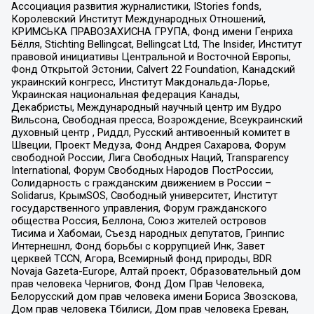
Ассоциация развития журналистики, IStories fonds,
Королевский Институт Международных Отношений,
КРИМСЬКА ПРАВОЗАХИСНА ГРУПА, Фонд имени Генриха
Бёлля, Stichting Bellingcat, Bellingcat Ltd, The Insider, Институт
правовой инициативы Центральной и Восточной Европы,
Фонд Открытой Эстонии, Calvert 22 Foundation, Канадский
украинский конгресс, Институт Макдональда-Лорье,
Украинская национальная федерация Канады,
Декабристы, Международный научный центр им Вудро
Вильсона, Свободная пресса, Возрождение, Всеукраинский
духовный центр , Риддл, Русский антивоенный комитет в
Швеции, Проект Медуза, Фонд Андрея Сахарова, Форум
свободной России, Лига Свободных Наций, Transparеncy
International, Форум Свободных Народов ПостРоссии,
Солидарность с гражданским движением в России –
Solidarus, КрымSOS, Свободный университет, Институт
государственного управления, Форум гражданского
общества Россия, Беллона, Союз жителей островов
Тисима и Хабомаи, Съезд народных депутатов, Гринпис
Интернешнл, Фонд борьбы с коррупцией Инк, Завет
церквей TCCN, Агора, Всемирный фонд природы, BDR
Novaja Gazeta-Europe, Алтай проект, Образовательный дом
прав человека Чернигов, Фонд Дом Прав Человека,
Белорусский дом прав человека имени Бориса Звозскова,
Дом прав человека Тбилиси, Дом прав человека Ереван,