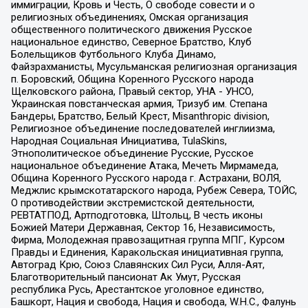
иммиграции, Кровь и Честь, О свободе совести и о
религиозных объединениях, Омская организация
общественного политического движения Русское
национальное единство, Северное Братство, Клуб
Болельщиков Футбольного Клуба Динамо,
Файзрахманисты, Мусульманская религиозная организация
п. Боровский, Община Коренного Русского народа
Щелковского района, Правый сектор, УНА - УНСО,
Украинская повстанческая армия, Тризуб им. Степана
Бандеры, Братство, Белый Крест, Misanthropic division,
Религиозное объединение последователей инглиизма,
Народная Социальная Инициатива, TulaSkins,
Этнополитическое объединение Русские, Русское
национальное объединение Атака, Мечеть Мирмамеда,
Община Коренного Русского народа г. Астрахани, ВОЛЯ,
Меджлис крымскотатарского народа, Рубеж Севера, ТОЙС,
О противодействии экстремистской деятельности,
РЕВТАТПОД, Артподготовка, Штольц, В честь иконы
Божией Матери Державная, Сектор 16, Независимость,
Фирма, Молодежная правозащитная группа МПГ, Курсом
Правды и Единения, Каракольская инициативная группа,
Автоград Крю, Союз Славянских Сил Руси, Алля-Аят,
Благотворительный пансионат Ак Умут, Русская
республика Русь, Арестантское уголовное единство,
Башкорт, Нация и свобода, Нация и свобода, W.H.С., Фалунь