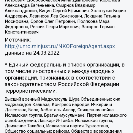
Петрович, Добровольская Анна Дмитриевна, Королева
Александра Евгеньевна, Смирнов Владимир
Александрович, Вицин Сергей Ефимович, Золотухин Борис
Андреевич, Левинсон Лев Семенович, Локшина Татьяна
Иосифовна, Орлов Олег Петрович, Полякова Мара
Федоровна, Резник Генри Маркович, Захаров Герман
Константинович
Источник:
http://unro.minjust.ru/NKOForeignAgent.aspx
данные на
24.03.2022
* Единый федеральный список организаций, в
том числе иностранных и международных
организаций, признанных в соответствии с
законодательством Российской Федерации
террористическими:
Высший военный Маджлисуль Шура Объединенных сил
моджахедов Кавказа, Конгресс народов Ичкерии и
Дагестана, База, Асбат аль-Ансар, Священная война,
Исламская группа, Братья-мусульмане, Партия исламского
освобождения, Лашкар-И-Тайба, Исламская группа,
Движение Талибан, Исламская партия Туркестана,
Общество социальных реформ, Общество возрождения