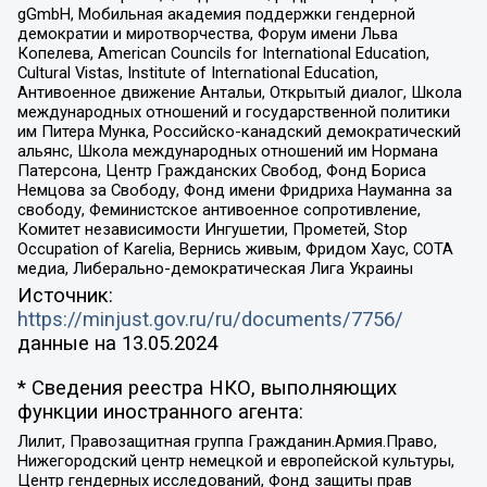
gGmbH, Мобильная академия поддержки гендерной
демократии и миротворчества, Форум имени Льва
Копелева, American Councils for International Education,
Cultural Vistas, Institute of International Education,
Антивоенное движение Антальи, Открытый диалог, Школа
международных отношений и государственной политики
им Питера Мунка, Российско-канадский демократический
альянс, Школа международных отношений им Нормана
Патерсона, Центр Гражданских Свобод, Фонд Бориса
Немцова за Свободу, Фонд имени Фридриха Науманна за
свободу, Феминистское антивоенное сопротивление,
Комитет независимости Ингушетии, Прометей, Stop
Occupation of Karelia, Вернись живым, Фридом Хаус, СОТА
медиа, Либерально-демократическая Лига Украины
Источник:
https://minjust.gov.ru/ru/documents/7756/
данные на
13.05.2024
* Сведения реестра НКО, выполняющих
функции иностранного агента:
Лилит, Правозащитная группа Гражданин.Армия.Право,
Нижегородский центр немецкой и европейской культуры,
Центр гендерных исследований, Фонд защиты прав