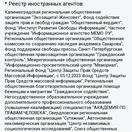
* Реестр иностранных агентов:
Калининградская региональная общественная организация "Экозащита!-Женсовет", Фонд содействия защите прав и свобод граждан "Общественный вердикт", Фонд "Институт Развития Свободы Информации", Частное учреждение "Информационное агентство МЕМО. РУ", Региональная общественная организация "Общественная комиссия по сохранению наследия академика Сахарова", Фонд поддержки свободы прессы, Санкт-Петербургская общественная правозащитная организация "Гражданский контроль", Межрегиональная общественная организация "Информационно-просветительский центр "Мемориал", Региональный Фонд "Центр Защиты Прав Средств Массовой Информации", с 05.12.2023 Фонд "Центр Защиты Прав Средств массовой информации", Региональная общественная благотворительная организация помощи беженцам и мигрантам "Гражданское содействие", Негосударственное образовательное учреждение дополнительного профессионального образования (повышение квалификации) специалистов "АКАДЕМИЯ ПО ПРАВАМ ЧЕЛОВЕКА", Свердловская региональная общественная организация "Сутяжник", Автономная некоммерческая организация "Центр независимых социологических исследований", Союз общественных объединений "Российский исследовательский центр по правам человека", Региональное общественное учреждение научно-информационный центр "МЕМОРИАЛ", Некоммерческая организация "Фонд защиты гласности", Автономная некоммерческая организация "Институт прав человека", Городская общественная организация "Екатеринбургское общество "МЕМОРИАЛ", Городская общественная организация "Рязанское историко-просветительское и правозащитное общество "Мемориал" (Рязанский Мемориал), Челябинский региональный орган общественной самодеятельности – женское общественное объединение "Женщины Евразии", Челябинский региональный орган общественной самодеятельности "Уральская правозащитная группа", Фонд содействия защите здоровья и социальной справедливости имени Андрея Рылькова, Автономная Некоммерческая Организация "Аналитический Центр Юрия Левады", Автономная некоммерческая организация социальной поддержки населения "Проект Апрель", Региональная общественная организация помощи женщинам и детям, находящимся в кризисной ситуации "Информационно-методический центр "Анна", Фонд содействия развитию массовых коммуникаций и правовому просвещению "Так-так-Так", Фонд содействия устойчивому развитию "Серебряная тайга", Свердловский региональный общественный фонд социальных проектов "Новое время", "Idel.Реалии", Кавказ.Реалии, Крым.Реалии, Телеканал Настоящее Время, Татаро-башкирская служба Радио Свобода (Azatliq Radiosi), Радио Свободная Европа/Радио Свобода (PCE/PC), "Сибирь.Реалии", "Фактограф", Благотворительный фонд помощи осужденным и их семьям, Автономная некоммерческая организация "Институт глобализации и социальных движений", Фонд "В защиту прав заключенных", Частное учреждение "Центр поддержки и содействия развитию средств массовой информации", Пензенский региональный общественный благотворительный фонд "Гражданский союз", "Север.Реалии", Некоммерческая организация Фонд "Правовая инициатива", Общество с ограниченной ответственностью "Радио Свободная Европа/Радио Свобода", Чешское информационное агентство "MEDIUM-ORIENT", Красноярская региональная общественная организация "Мы против СПИДа", Камалягин Денис Николаевич, Маркелов Сергей Евгеньевич, Пономарев Лев Александрович, Савицкая Людмила Алексеевна, Автономная некоммерческая организация "Центр по работе с проблемой насилия "НАСИЛИЮ.НЕТ", Межрегиональный профессиональный союз работников здравоохранения "Альянс врачей", Юридическое лицо, зарегистрированное в Латвийской Республике, SIA "Medusa Project" (регистрационный номер 40103797863, дата регистрации 10.06.2014), Некоммерческая организация "Фонд по борьбе с коррупцией", Автономная некоммерческая организация "Институт права и публичной политики", Баданин Роман Сергеевич, Гликин Максим Александрович, Железнова Мария Михайловна, Лукьянова Юлия Сергеевна, Маетная Елизавета Витальевна, Маняхин Петр Борисович, Чуракова Ольга Владимировна, Ярош Юлия Петровна, Юридическое лицо "The Insider SIA", зарегистрированное в Риге, Латвийская Республика (дата регистрации 26.06.2015), являющееся администратором доменного имени интернет-издания "The Insider SIA", https://theins.ru, Постернак Алексей Евгеньевич, Рубин Михаил Аркадьевич, Анин Роман Александрович, Юридическое лицо Istories fonds, зарегистрированное в Латвийской Республике (регистрационный номер 50008295751, дата регистрации 24.02.2020), Великовский Дмитрий Александрович, Долинина Ирина Николаевна, Мароховская Алеся Алексеевна, Шлейнов Роман Юрьевич, Шмагун Олеся Валентиновна, Общество с ограниченной ответственностью "Альтаир 2021", Общество с ограниченной ответственностью "Вега 2021", Общество с ограниченной ответственностью "Главный редактор 2021", Общество с ограниченной ответственностью "Ромашки монолит", Важенков Артем Валерьевич, Ивановская областная общественная организация "Центр гендерных исследований", Гурман Юрий Альбертович, Медиапроект "ОВД-Инфо", Егоров Владимир Владимирович, Жилинский Владимир Александрович, Общество с ограниченной ответственностью "ЗП", Иванова София Юрьевна, Карезина Инна Павловна, Кильтау Екатерина Викторовна, Петров Алексей Викторович, Пискунов Сергей Евгеньевич, Смирнов Сергей Сергеевич, Тихонов Михаил Сергеевич, Общество с ограниченной ответственностью "ЖУРНАЛИСТ-ИНОСТРАННЫЙ АГЕНТ", Арапова Галина Юрьевна, Вольтская Татьяна Анатольевна, Американская компания "Mason G.E.S. Anonymous Foundation" (США), являющаяся владельцем интернет-издания https://mnews.world/, Компания "Stichting Bellingcat", зарегистрированная в Нидерландах (дата регистрации 11.07.2018), Захаров Андрей Вячеславович, Клепиковская Екатерина Дмитриевна, Общество с ограниченной ответственностью "МЕМО", Перл Роман Александрович, Симонов Евгений Алексеевич, Соловьева Елена Анатольевна, Сотников Даниил Владимирович, Сурначева Елизавета Дмитриевна, Автономная некоммерческая организация по защите прав человека и информированию населения "Якутия – Наше Мнение", Общество с ограниченной ответственностью "Москоу диджитал медиа", с 26.01.2023 Общество с ограниченной ответственностью "Чайка Белые сады", Ветошкина Валерия Валерьевна, Заговора Максим Александрович, Межрегиональное общественное движение "Российская ЛГБТ - сеть", Оленичев Максим Владимирович, Павлов Иван Юрьевич, Скворцова Елена Сергеевна, Общество с ограниченной ответственностью "Как бы инагент", Кочетков Игорь Викторович, Общество с ограниченной ответственностью "Честные выборы", Еланчик Олег Александрович, Общество с ограниченной ответственностью "Нобелевский призыв", Гималова Регина Эмилевна, Григорьев Андрей Валерьевич, Григорьева Алина Александровна, Ассоциация по содействию защите прав призывников, альтернативнослужащих и военнослужащих "Правозащитная группа "Гражданин.Армия.Право", Хисамова Регина Фаритовна, Автономная некоммерческая организация по реализации социально-правовых программ "Лилит", Дальневосточное общественное движение "Маяк", Санкт-Петербургская ЛГБТ-инициативная группа "Выход", Инициативная группа ЛГБТ+ "Реверс", Алексеев Андрей Викторович, Бекбулатова Таисия Львовна, Беляев Иван Михайлович, Владыкина Елена Сергеевна, Гельман Марат Александрович, Никульшина Вероника Юрьевна, Толоконникова Надежда Андреевна, Шендерович Виктор Анатольевич, Общество с ограниченной ответственностью "Данное сообщение", Общество с ограниченной ответственностью Издательский дом "Новая глава", Айнбиндер Александра Александровна, Московский комьюнити-центр для ЛГБТ+инициатив, Благотворительный фонд развития филантропии, Deutsche Welle (Германия, Kurt-Schumacher-Strasse 3, 53113 Bonn), Борзунова Мария Михайловна, Воробьев Виктор Викторович, Голубева Анна Львовна, Константинова Алла Михайловна, Малкова Ирина Владимировна, Мурадов Мурад Абдулгалимович, Осетинская Елизавета Николаевна, Понасенков Евгений Николаевич, Ганапольский Матвей Юрьевич, Киселев Евгений Алексеевич, Борухович Ирина Григорьевна, Дремин Иван Тимофеевич, Дубровский Дмитрий Викторович, Красноярская региональная общественная организация поддержки и развития альтернативных образовательных технологий и межкультурных коммуникаций "ИНТЕРРА", Маяковская Екатерина Алексеевна, Фейгин Марк Захарович, Филимонов Андрей Викторович, Дзугкоева Регина Николаевна, Доброхотов Роман Александрович, Дудь Юрий Александрович, Елкин Сергей Владимирович, Кругликов Кирилл Игоревич, Сабунаева Мария Леонидовна, Семенов Алексей Владимирович, Шаинян Карен Багратович, Шульман Екатерина Михайловна, Асафьев Артур Валерьевич, Вахштайн Виктор Семенович, Венедиктов Алексей Алексеевич, Лушникова Екатерина Евгеньевна, Волков Леонид Михайлович, Невзоров Александр Глебович, Пархоменко Сергей Борисович, Сироткин Ярослав Николаевич, Кара-Мурза Владимир Владимирович, Баранова Наталья Владимировна, Гозман Леонид Яковлевич, Кагарлицкий Борис Юльевич, Климарев Михаил Валерьевич, Милов Владимир Станиславович, Автономная некоммерческая организация Краснодарский центр современного искусства "Типография", Моргенштерн Алишер Тагирович, Соболь Любовь Эдуардовна, Общество с ограниченной ответственностью "ЛИЗА НОРМ", Каспаров Гарри Кимович, Ходорковский Михаил Борисович, Общество с ограниченной ответственностью "Апрельские тезисы", Данилович Ирина Брониславовна, Кашин Олег Владимирович, Петров Николай Владимирович, Пивоваров Алексей Владимирович, Соколов Михаил Владимирович, Цветкова Юлия Владимировна, Чичваркин Евгений Александрович, Комитет против пыток/Команда против пыток, Общество с ограниченной ответственностью "Первый научный", Общество с ограниченной ответственностью "Вертолет и ко", Белоцерковская Вероника Борисовна, Кац Максим Евгеньевич, Лазарева Татьяна Юрьевна, Шаведдинов Руслан Табризович, Яшин Илья Валерьевич, Общество с ограниченной ответственностью "Иноагент ААВ", Алешковский Дмитрий Петрович, Альбац Евгения Марковна, Быков Дмитрий Львович, Галямина Юлия Евгеньевна, Лойко Сергей Леонидович, Мартынов Кирилл Константинович, Медведев Сергей Александрович, Крашенинников Федор Геннадиевич, Гордеева Катерина Вл