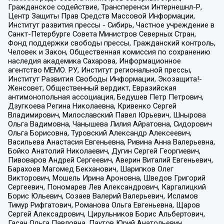
Гражданское содействие, Трансперенси Интернешнл-Р,
Центр Защиты Прав Средств Массовой Информации,
Институт развития прессы - Сибирь, Частное учреждение в
Санкт-Петербурге Совета Министров Северных Стран,
Фонд поддержки свободы прессы, Гражданский контроль,
Человек и Закон, Общественная комиссия по сохранению
наследия академика Сахарова, Информационное
агентство МЕМО. РУ, Институт региональной прессы,
Институт Развития Свободы Информации, Экозащита!-
Женсовет, Общественный вердикт, Евразийская
антимонопольная ассоциация, Бедушев Петр Петрович,
Дзугкоева Регина Николаевна, Кривенко Сергей
Владимирович, Милославский Павел Юрьевич, Шнырова
Ольга Вадимовна, Чанышева Лилия Айратовна, Сидорович
Ольга Борисовна, Туровский Александр Алексеевич,
Васильева Анастасия Евгеньевна, Ривина Анна Валерьевна,
Бойко Анатолий Николаевич, Дугин Сергей Георгиевич,
Пивоваров Андрей Сергеевич, Аверин Виталий Евгеньевич,
Барахоев Магомед Бекханович, Шарипков Олег
Викторович, Мошель Ирина Ароновна, Шведов Григорий
Сергеевич, Пономарев Лев Александрович, Каргалицкий
Борис Юльевич, Созаев Валерий Валерьевич, Исламов
Тимур Рифгатович, Романова Ольга Евгеньевна, Щаров
Сергей Алексадрович, Цирульников Борис Альбертович,
Гасан Ольга Павловна, Паутов Юрий Анатольевич,