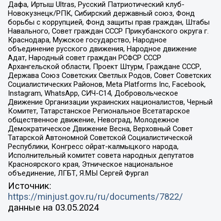
Дафа, Иртыш Ultras, Русский Патриотический клуб-
Новокузнецк/РПК, Сибирский державный союз, Фонд
борьбы с коррупцией, Фонд защиты прав граждан, Штабы
Навального, Совет граждан СССР Прикубанского округа г.
Краснодара, Мужское государство, Народное
объединение русского движения, Народное движение
Адат, Народный совет граждан РСФСР СССР
Архангельской области, Проект Штурм, Граждане СССР,
Держава Союз Советских Светлых Родов, Совет Советских
Социалистических Районов, Meta Platforms Inc, Facebook,
Instagram, WhatsApp, СИЧ-С14, Добровольческое
Движение Организации украинских националистов, Черный
Комитет, Татарстанское Региональное Всетатарское
общественное движение, Невоград, Молодежное
Демократическое Движение Весна, Верховный Совет
Татарской Автономной Советской Социалистической
Республики, Конгресс ойрат-калмыцкого народа,
Исполнительный комитет совета народных депутатов
Красноярского края, Этническое национальное
объединение, ЛГБТ, Я.МЫ Сергей Фургал
Источник:
https://minjust.gov.ru/ru/documents/7822/
данные на
03.05.2024