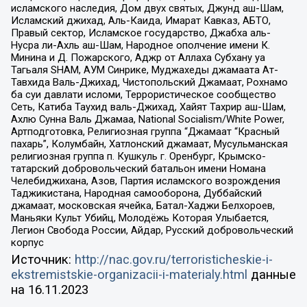
исламского наследия, Дом двух святых, Джунд аш-Шам,
Исламский джихад, Аль-Каида, Имарат Кавказ, АБТО,
Правый сектор, Исламское государство, Джабха аль-
Нусра ли-Ахль аш-Шам, Народное ополчение имени К.
Минина и Д. Пожарского, Аджр от Аллаха Субхану уа
Тагьаля SHAM, АУМ Синрике, Муджахеды джамаата Ат-
Тавхида Валь-Джихад, Чистопольский Джамаат, Рохнамо
ба суи давлати исломи, Террористическое сообщество
Сеть, Катиба Таухид валь-Джихад, Хайят Тахрир аш-Шам,
Ахлю Сунна Валь Джамаа, National Socialism/White Power,
Артподготовка, Религиозная группа “Джамаат “Красный
пахарь”, Колумбайн, Хатлонский джамаат, Мусульманская
религиозная группа п. Кушкуль г. Оренбург, Крымско-
татарский добровольческий батальон имени Номана
Челебиджихана, Азов, Партия исламского возрождения
Таджикистана, Народная самооборона, Дуббайский
джамаат, московская ячейка, Батал-Хаджи Белхороев,
Маньяки Культ Убийц, Молодёжь Которая Улыбается,
Легион Свобода России, Айдар, Русский добровольческий
корпус
Источник:
http://nac.gov.ru/terroristicheskie-i-
ekstremistskie-organizacii-i-materialy.html
данные
на
16.11.2023