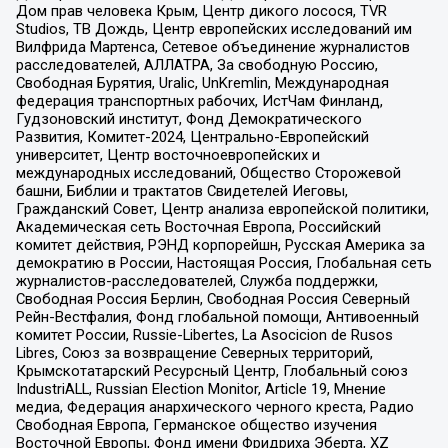
Дом прав человека Крым, Центр дикого лосося, TVR
Studios, ТВ Дождь, Центр европейских исследований им
Вилфрида Мартенса, Сетевое объединение журналистов
расследователей, АЛЛАТРА, За свободную Россию,
Свободная Бурятия, Uralic, UnKremlin, Международная
федерация транспортных рабочих, ИстЧам Финланд,
Гудзоновский институт, Фонд Демократического
Развития, Комитет-2024, Центрально-Европейский
университет, Центр восточноевропейских и
международных исследований, Общество Сторожевой
башни, Библии и трактатов Свидетелей Иеговы,
Гражданский Совет, Центр анализа европейской политики,
Академическая сеть Восточная Европа, Российский
комитет действия, РЭНД корпорейшн, Русская Америка за
демократию в России, Настоящая Россия, Глобальная сеть
журналистов-расследователей, Служба поддержки,
Свободная Россия Берлин, Свободная Россия Северный
Рейн-Вестфалия, Фонд глобальной помощи, Антивоенный
комитет России, Russie-Libertes, La Asocicion de Rusos
Libres, Союз за возвращение Северных территорий,
Крымскотатарский Ресурсный Центр, Глобальный союз
IndustriALL, Russian Election Monitor, Article 19, Мнение
медиа, Федерация анархического черного креста, Радио
Свободная Европа, Германское общество изучения
Восточной Европы, Фонд имени Фридриха Эберта, XZ