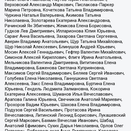
Верховский Александр Маркович, Пислакова-Паркер
Марина Петровна, Кочеткова Татьяна Владимировна,
Чуркина Наталья Валерьевна, Акимова Татьяна
Николаевна, Золотарева Екатерина Александровна,
Рачинский Ян Збигневич, Жемкова Елена Борисовна,
Гудков Лев Дмитриевич, Илларионова Юлия Юрьевна,
Саранг Анна Васильевна, Захарова Светлана Сергеевна,
Аверин Владимир Анатольевич, Щур Татьяна Михайловна,
Щур Николай Алексеевич, Блинушов Андрей Юрьевич,
Мосин Алексей Геннадьевич, Гефтер Валентин Михайлович,
Симонов Алексей Кириллович, Флиге Ирина Анатольевна,
Мельникова Валентина Дмитриевна, Вититинова Елена
Владимировна, Баженова Светлана Куприяновна,
Максимов Сергей Владимирович, Беляев Сергей Иванович,
Голубева Елена Николаевна, Ганнушкина Светлана
Алексеевна, Закс Елена Владимировна, Буртина Елена
Юрьевна, Гендель Людмила Залмановна, Кокорина
Екатерина Алексеевна, Шуманов Илья Вячеславович,
Арапова Галина Юрьевна, Свечников Анатолий Мариевич,
Прохоров Вадим Юрьевич, Шахова Елена Владимировна,
Подузов Сергей Васильевич, Протасова Ирина
Вячеславовна, Литинский Леонид Борисович, Лукашевский
Сергей Маркович, Бахмин Вячеслав Иванович, Шабад
Анатолий Ефимович, Сухих Дарья Николаевна, Орлов Олег