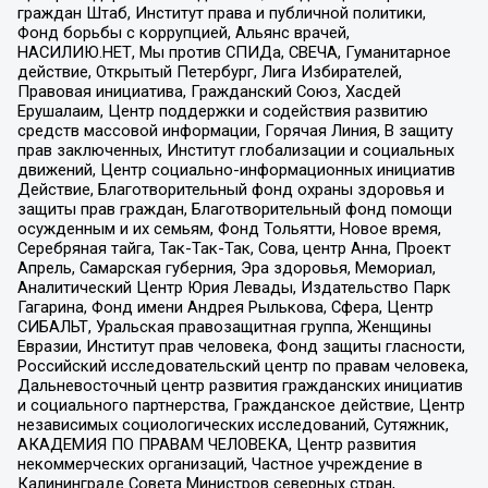
граждан Штаб, Институт права и публичной политики,
Фонд борьбы с коррупцией, Альянс врачей,
НАСИЛИЮ.НЕТ, Мы против СПИДа, СВЕЧА, Гуманитарное
действие, Открытый Петербург, Лига Избирателей,
Правовая инициатива, Гражданский Союз, Хасдей
Ерушалаим, Центр поддержки и содействия развитию
средств массовой информации, Горячая Линия, В защиту
прав заключенных, Институт глобализации и социальных
движений, Центр социально-информационных инициатив
Действие, Благотворительный фонд охраны здоровья и
защиты прав граждан, Благотворительный фонд помощи
осужденным и их семьям, Фонд Тольятти, Новое время,
Серебряная тайга, Так-Так-Так, Сова, центр Анна, Проект
Апрель, Самарская губерния, Эра здоровья, Мемориал,
Аналитический Центр Юрия Левады, Издательство Парк
Гагарина, Фонд имени Андрея Рылькова, Сфера, Центр
СИБАЛЬТ, Уральская правозащитная группа, Женщины
Евразии, Институт прав человека, Фонд защиты гласности,
Российский исследовательский центр по правам человека,
Дальневосточный центр развития гражданских инициатив
и социального партнерства, Гражданское действие, Центр
независимых социологических исследований, Сутяжник,
АКАДЕМИЯ ПО ПРАВАМ ЧЕЛОВЕКА, Центр развития
некоммерческих организаций, Частное учреждение в
Калининграде Совета Министров северных стран,