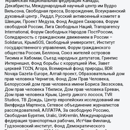
Украинская национальная федерация Канады,
Декабристы, Международный научный центр им Вудро
Вильсона, Свободная пресса, Возрождение, Всеукраинский
духовный центр , Риддл, Русский антивоенный комитет в
Швеции, Проект Медуза, Фонд Андрея Сахарова, Форум
свободной России, Лига Свободных Наций, Transparеncy
International, Форум Свободных Народов ПостРоссии,
Солидарность с гражданским движением в России –
Solidarus, КрымSOS, Свободный университет, Институт
государственного управления, Форум гражданского
общества Россия, Беллона, Союз жителей островов
Тисима и Хабомаи, Съезд народных депутатов, Гринпис
Интернешнл, Фонд борьбы с коррупцией Инк, Завет
церквей TCCN, Агора, Всемирный фонд природы, BDR
Novaja Gazeta-Europe, Алтай проект, Образовательный дом
прав человека Чернигов, Фонд Дом Прав Человека,
Белорусский дом прав человека имени Бориса Звозскова,
Дом прав человека Тбилиси, Дом прав человека Ереван,
Дом прав человека Крым, Центр дикого лосося, TVR
Studios, ТВ Дождь, Центр европейских исследований им
Вилфрида Мартенса, Сетевое объединение журналистов
расследователей, АЛЛАТРА, За свободную Россию,
Свободная Бурятия, Uralic, UnKremlin, Международная
федерация транспортных рабочих, ИстЧам Финланд,
Гудзоновский институт, Фонд Демократического