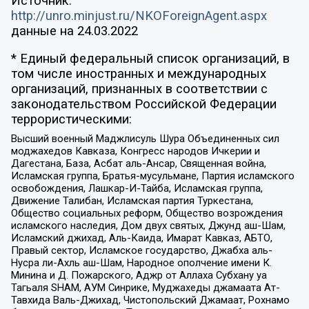
Источник:
http://unro.minjust.ru/NKOForeignAgent.aspx
данные на
24.03.2022
* Единый федеральный список организаций, в
том числе иностранных и международных
организаций, признанных в соответствии с
законодательством Российской Федерации
террористическими:
Высший военный Маджлисуль Шура Объединенных сил
моджахедов Кавказа, Конгресс народов Ичкерии и
Дагестана, База, Асбат аль-Ансар, Священная война,
Исламская группа, Братья-мусульмане, Партия исламского
освобождения, Лашкар-И-Тайба, Исламская группа,
Движение Талибан, Исламская партия Туркестана,
Общество социальных реформ, Общество возрождения
исламского наследия, Дом двух святых, Джунд аш-Шам,
Исламский джихад, Аль-Каида, Имарат Кавказ, АБТО,
Правый сектор, Исламское государство, Джабха аль-
Нусра ли-Ахль аш-Шам, Народное ополчение имени К.
Минина и Д. Пожарского, Аджр от Аллаха Субхану уа
Тагьаля SHAM, АУМ Синрике, Муджахеды джамаата Ат-
Тавхида Валь-Джихад, Чистопольский Джамаат, Рохнамо