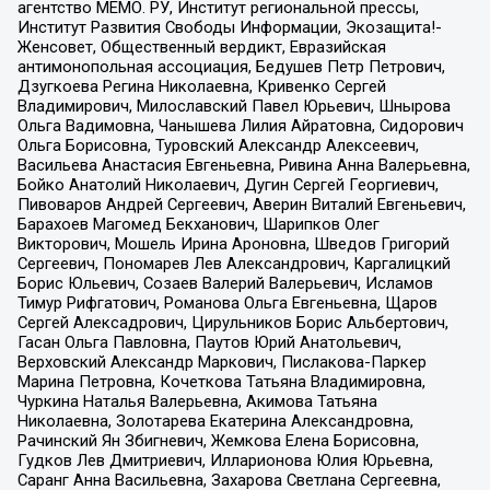
агентство МЕМО. РУ, Институт региональной прессы,
Институт Развития Свободы Информации, Экозащита!-
Женсовет, Общественный вердикт, Евразийская
антимонопольная ассоциация, Бедушев Петр Петрович,
Дзугкоева Регина Николаевна, Кривенко Сергей
Владимирович, Милославский Павел Юрьевич, Шнырова
Ольга Вадимовна, Чанышева Лилия Айратовна, Сидорович
Ольга Борисовна, Туровский Александр Алексеевич,
Васильева Анастасия Евгеньевна, Ривина Анна Валерьевна,
Бойко Анатолий Николаевич, Дугин Сергей Георгиевич,
Пивоваров Андрей Сергеевич, Аверин Виталий Евгеньевич,
Барахоев Магомед Бекханович, Шарипков Олег
Викторович, Мошель Ирина Ароновна, Шведов Григорий
Сергеевич, Пономарев Лев Александрович, Каргалицкий
Борис Юльевич, Созаев Валерий Валерьевич, Исламов
Тимур Рифгатович, Романова Ольга Евгеньевна, Щаров
Сергей Алексадрович, Цирульников Борис Альбертович,
Гасан Ольга Павловна, Паутов Юрий Анатольевич,
Верховский Александр Маркович, Пислакова-Паркер
Марина Петровна, Кочеткова Татьяна Владимировна,
Чуркина Наталья Валерьевна, Акимова Татьяна
Николаевна, Золотарева Екатерина Александровна,
Рачинский Ян Збигневич, Жемкова Елена Борисовна,
Гудков Лев Дмитриевич, Илларионова Юлия Юрьевна,
Саранг Анна Васильевна, Захарова Светлана Сергеевна,