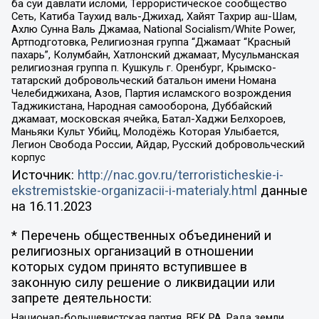
ба суи давлати исломи, Террористическое сообщество
Сеть, Катиба Таухид валь-Джихад, Хайят Тахрир аш-Шам,
Ахлю Сунна Валь Джамаа, National Socialism/White Power,
Артподготовка, Религиозная группа “Джамаат “Красный
пахарь”, Колумбайн, Хатлонский джамаат, Мусульманская
религиозная группа п. Кушкуль г. Оренбург, Крымско-
татарский добровольческий батальон имени Номана
Челебиджихана, Азов, Партия исламского возрождения
Таджикистана, Народная самооборона, Дуббайский
джамаат, московская ячейка, Батал-Хаджи Белхороев,
Маньяки Культ Убийц, Молодёжь Которая Улыбается,
Легион Свобода России, Айдар, Русский добровольческий
корпус
Источник:
http://nac.gov.ru/terroristicheskie-i-
ekstremistskie-organizacii-i-materialy.html
данные
на
16.11.2023
* Перечень общественных объединений и
религиозных организаций в отношении
которых судом принято вступившее в
законную силу решение о ликвидации или
запрете деятельности:
Национал-большевистская партия, ВЕК РА, Рада земли