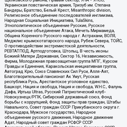
Щелковского района, Правый сектор, УНА - УНСО,
Украинская повстанческая армия, Тризуб им. Степана
Бандеры, Братство, Белый Крест, Misanthropic division,
Религиозное объединение последователей инглиизма,
Народная Социальная Инициатива, TulaSkins,
Этнополитическое объединение Русские, Русское
национальное объединение Атака, Мечеть Мирмамеда,
Община Коренного Русского народа г. Астрахани, ВОЛЯ,
Меджлис крымскотатарского народа, Рубеж Севера, ТОЙС,
О противодействии экстремистской деятельности,
РЕВТАТПОД, Артподготовка, Штольц, В честь иконы
Божией Матери Державная, Сектор 16, Независимость,
Фирма, Молодежная правозащитная группа МПГ, Курсом
Правды и Единения, Каракольская инициативная группа,
Автоград Крю, Союз Славянских Сил Руси, Алля-Аят,
Благотворительный пансионат Ак Умут, Русская
республика Русь, Арестантское уголовное единство,
Башкорт, Нация и свобода, Нация и свобода, W.H.С., Фалунь
Дафа, Иртыш Ultras, Русский Патриотический клуб-
Новокузнецк/РПК, Сибирский державный союз, Фонд
борьбы с коррупцией, Фонд защиты прав граждан, Штабы
Навального, Совет граждан СССР Прикубанского округа г.
Краснодара, Мужское государство, Народное
объединение русского движения, Народное движение
Адат, Народный совет граждан РСФСР СССР