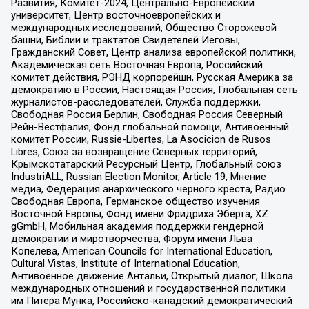
Развития, Комитет-2024, Центрально-Европейский
университет, Центр восточноевропейских и
международных исследований, Общество Сторожевой
башни, Библии и трактатов Свидетелей Иеговы,
Гражданский Совет, Центр анализа европейской политики,
Академическая сеть Восточная Европа, Российский
комитет действия, РЭНД корпорейшн, Русская Америка за
демократию в России, Настоящая Россия, Глобальная сеть
журналистов-расследователей, Служба поддержки,
Свободная Россия Берлин, Свободная Россия Северный
Рейн-Вестфалия, Фонд глобальной помощи, Антивоенный
комитет России, Russie-Libertes, La Asocicion de Rusos
Libres, Союз за возвращение Северных территорий,
Крымскотатарский Ресурсный Центр, Глобальный союз
IndustriALL, Russian Election Monitor, Article 19, Мнение
медиа, Федерация анархического черного креста, Радио
Свободная Европа, Германское общество изучения
Восточной Европы, Фонд имени Фридриха Эберта, XZ
gGmbH, Мобильная академия поддержки гендерной
демократии и миротворчества, Форум имени Льва
Копелева, American Councils for International Education,
Cultural Vistas, Institute of International Education,
Антивоенное движение Антальи, Открытый диалог, Школа
международных отношений и государственной политики
им Питера Мунка, Российско-канадский демократический