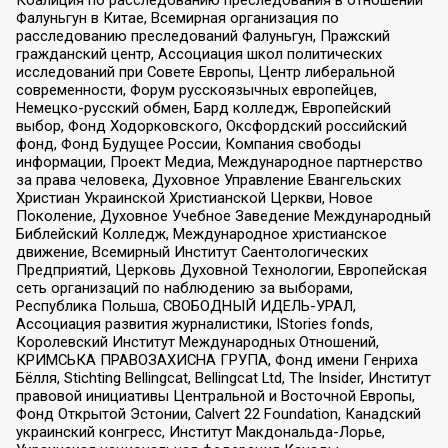
Фалуньгун в Китае, Всемирная организация по
расследованию преследований Фалуньгун, Пражский
гражданский центр, Ассоциация школ политических
исследований при Совете Европы, Центр либеральной
современности, Форум русскоязычных европейцев,
Немецко-русский обмен, Бард колледж, Европейский
выбор, Фонд Ходорковского, Оксфордский российский
фонд, Фонд Будущее России, Компания свободы
информации, Проект Медиа, Международное партнерство
за права человека, Духовное Управление Евангельских
Христиан Украинской Христианской Церкви, Новое
Поколение, Духовное Учебное Заведение Международный
Библейский Колледж, Международное христианское
движение, Всемирный Институт Саентологических
Предприятий, Церковь Духовной Технологии, Европейская
сеть организаций по наблюдению за выборами,
Республика Польша, СВОБОДНЫЙ ИДЕЛЬ-УРАЛ,
Ассоциация развития журналистики, IStories fonds,
Королевский Институт Международных Отношений,
КРИМСЬКА ПРАВОЗАХИСНА ГРУПА, Фонд имени Генриха
Бёлля, Stichting Bellingcat, Bellingcat Ltd, The Insider, Институт
правовой инициативы Центральной и Восточной Европы,
Фонд Открытой Эстонии, Calvert 22 Foundation, Канадский
украинский конгресс, Институт Макдональда-Лорье,