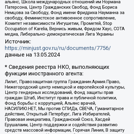
альянс, Школа международных отношений им Нормана
Патерсона, Центр Гражданских Свобод, Фонд Бориса
Немцова за Свободу, Фонд имени Фридриха Науманна за
свободу, Феминистское антивоенное сопротивление,
Комитет независимости Ингушетии, Прометей, Stop
Occupation of Karelia, Вернись живым, Фридом Хаус, СОТА
медиа, Либерально-демократическая Лига Украины
Источник:
https://minjust.gov.ru/ru/documents/7756/
данные на
13.05.2024
* Сведения реестра НКО, выполняющих
функции иностранного агента:
Лилит, Правозащитная группа Гражданин.Армия.Право,
Нижегородский центр немецкой и европейской культуры,
Центр гендерных исследований, Фонд защиты прав
граждан Штаб, Институт права и публичной политики,
Фонд борьбы с коррупцией, Альянс врачей,
НАСИЛИЮ.НЕТ, Мы против СПИДа, СВЕЧА, Гуманитарное
действие, Открытый Петербург, Лига Избирателей,
Правовая инициатива, Гражданский Союз, Хасдей
Ерушалаим, Центр поддержки и содействия развитию
средств массовой информации, Горячая Линия, В защиту