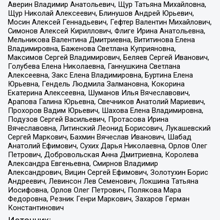
Аверин Владимир Анатольевич, Щур Татьяна Михайловна,
Щур Николай Алексеевич, Блинушов Андрей Юрьевич,
Мосин Алексей Геннадьевич, Гефтер Валентин Михайлович,
Симонов Алексей Кириллович, Флиге Ирина Анатольевна,
Мельникова Валентина Дмитриевна, Вититинова Елена
Владимировна, Баженова Светлана Куприяновна,
Максимов Сергей Владимирович, Беляев Сергей Иванович,
Голубева Елена Николаевна, Ганнушкина Светлана
Алексеевна, Закс Елена Владимировна, Буртина Елена
Юрьевна, Гендель Людмила Залмановна, Кокорина
Екатерина Алексеевна, Шуманов Илья Вячеславович,
Арапова Галина Юрьевна, Свечников Анатолий Мариевич,
Прохоров Вадим Юрьевич, Шахова Елена Владимировна,
Подузов Сергей Васильевич, Протасова Ирина
Вячеславовна, Литинский Леонид Борисович, Лукашевский
Сергей Маркович, Бахмин Вячеслав Иванович, Шабад
Анатолий Ефимович, Сухих Дарья Николаевна, Орлов Олег
Петрович, Добровольская Анна Дмитриевна, Королева
Александра Евгеньевна, Смирнов Владимир
Александрович, Вицин Сергей Ефимович, Золотухин Борис
Андреевич, Левинсон Лев Семенович, Локшина Татьяна
Иосифовна, Орлов Олег Петрович, Полякова Мара
Федоровна, Резник Генри Маркович, Захаров Герман
Константинович