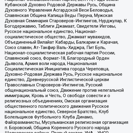
Кубанской Духовно Родовой Державы Русь, Община
Духовного Управления Асгардской Веси Беловодья,
Славянская Община Капища Веды Перуна, Мужская
Духовная Семинария Староверов-Инглингов, Нурджулар, К
Богодержавию, Таблиги Джамаат, Свидетели Иеговы,
Русское национальное единство, Национал-
социалистическое общество, Джамаат мувахидов,
Объединенный Вилайат Кабарды, Балкарии и Карачая,
Союз славян, Ат-Такфир Валь-Хиджра, Пит Буль,
Национал-социалистическая рабочая партия России,
Славянский союз, Формат-18, Благородный Орден
Дьявола, Армия воли народа, Национальная
Социалистическая Инициатива города Череповца,
Духовно-Родовая Держава Русь, Русское национальное
единство, Древнерусской Инглистической церкви
Православных Староверов-Инглингов, Русский
общенациональный союз, Движение против нелегальной
иммиграции, Кровь и Честь, О свободе совести и о
религиозных объединениях, Омская организация
общественного политического движения Русское
национальное единство, Северное Братство, Клуб
Болельщиков Футбольного Клуба Динамо,
Файзрахманисты, Мусульманская религиозная организация
п. Боровский, Община Коренного Русского народа