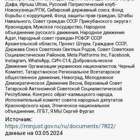
Дафа, Иртыш Ultras, Русский Патриотический клуб-
Новокузнецк/РПК, Сибирский державный союз, Фонд
борьбы с коррупцией, Фонд защиты прав граждан, Штабы
Навального, Совет граждан СССР Прикубанского округа г.
Краснодара, Мужское государство, Народное
объединение русского движения, Народное движение
Адат, Народный совет граждан РСФСР СССР
Архангельской области, Проект Штурм, Граждане СССР,
Держава Союз Советских Светлых Родов, Совет Советских
Социалистических Районов, Meta Platforms Inc, Facebook,
Instagram, WhatsApp, СИЧ-С14, Добровольческое
Движение Организации украинских националистов, Черный
Комитет, Татарстанское Региональное Всетатарское
общественное движение, Невоград, Молодежное
Демократическое Движение Весна, Верховный Совет
Татарской Автономной Советской Социалистической
Республики, Конгресс ойрат-калмыцкого народа,
Исполнительный комитет совета народных депутатов
Красноярского края, Этническое национальное
объединение, ЛГБТ, Я.МЫ Сергей Фургал
Источник:
https://minjust.gov.ru/ru/documents/7822/
данные на
03.05.2024