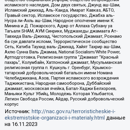
исламского наследия, Дом двух святых, Джунд аш-Шам,
Исламский джихад, Аль-Каида, Имарат Кавказ, АБТО,
Правый сектор, Исламское государство, Джабха аль-
Нусра ли-Ахль аш-Шам, Народное ополчение имени К.
Минина и Д. Пожарского, Аджр от Аллаха Субхану уа
Тагьаля SHAM, АУМ Синрике, Муджахеды джамаата Ат-
Тавхида Валь-Джихад, Чистопольский Джамаат, Рохнамо
ба суи давлати исломи, Террористическое сообщество
Сеть, Катиба Таухид валь-Джихад, Хайят Тахрир аш-Шам,
Ахлю Сунна Валь Джамаа, National Socialism/White Power,
Артподготовка, Религиозная группа “Джамаат “Красный
пахарь”, Колумбайн, Хатлонский джамаат, Мусульманская
религиозная группа п. Кушкуль г. Оренбург, Крымско-
татарский добровольческий батальон имени Номана
Челебиджихана, Азов, Партия исламского возрождения
Таджикистана, Народная самооборона, Дуббайский
джамаат, московская ячейка, Батал-Хаджи Белхороев,
Маньяки Культ Убийц, Молодёжь Которая Улыбается,
Легион Свобода России, Айдар, Русский добровольческий
корпус
Источник:
http://nac.gov.ru/terroristicheskie-i-
ekstremistskie-organizacii-i-materialy.html
данные
на
16.11.2023