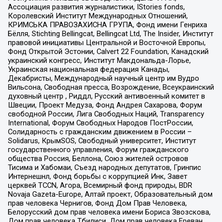
Ассоциация развития журналистики, IStories fonds,
Королевский Институт Международных Отношений,
КРИМСЬКА ПРАВОЗАХИСНА ГРУПА, Фонд имени Генриха
Бёлля, Stichting Bellingcat, Bellingcat Ltd, The Insider, Институт
правовой инициативы Центральной и Восточной Европы,
Фонд Открытой Эстонии, Calvert 22 Foundation, Канадский
украинский конгресс, Институт Макдональда-Лорье,
Украинская национальная федерация Канады,
Декабристы, Международный научный центр им Вудро
Вильсона, Свободная пресса, Возрождение, Всеукраинский
духовный центр , Риддл, Русский антивоенный комитет в
Швеции, Проект Медуза, Фонд Андрея Сахарова, Форум
свободной России, Лига Свободных Наций, Transparеncy
International, Форум Свободных Народов ПостРоссии,
Солидарность с гражданским движением в России –
Solidarus, КрымSOS, Свободный университет, Институт
государственного управления, Форум гражданского
общества Россия, Беллона, Союз жителей островов
Тисима и Хабомаи, Съезд народных депутатов, Гринпис
Интернешнл, Фонд борьбы с коррупцией Инк, Завет
церквей TCCN, Агора, Всемирный фонд природы, BDR
Novaja Gazeta-Europe, Алтай проект, Образовательный дом
прав человека Чернигов, Фонд Дом Прав Человека,
Белорусский дом прав человека имени Бориса Звозскова,
Дом прав человека Тбилиси, Дом прав человека Ереван,