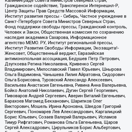
Калининграде Совета Министров северных стран,
Гражданское содействие, Трансперенси Интернешнл-Р,
Центр Защиты Прав Средств Массовой Информации,
Институт развития прессы - Сибирь, Частное учреждение в
Санкт-Петербурге Совета Министров Северных Стран,
Фонд поддержки свободы прессы, Гражданский контроль,
Человек и Закон, Общественная комиссия по сохранению
наследия академика Сахарова, Информационное
агентство МЕМО. РУ, Институт региональной прессы,
Институт Развития Свободы Информации, Экозащита!-
Женсовет, Общественный вердикт, Евразийская
антимонопольная ассоциация, Бедушев Петр Петрович,
Дзугкоева Регина Николаевна, Кривенко Сергей
Владимирович, Милославский Павел Юрьевич, Шнырова
Ольга Вадимовна, Чанышева Лилия Айратовна, Сидорович
Ольга Борисовна, Туровский Александр Алексеевич,
Васильева Анастасия Евгеньевна, Ривина Анна Валерьевна,
Бойко Анатолий Николаевич, Дугин Сергей Георгиевич,
Пивоваров Андрей Сергеевич, Аверин Виталий Евгеньевич,
Барахоев Магомед Бекханович, Шарипков Олег
Викторович, Мошель Ирина Ароновна, Шведов Григорий
Сергеевич, Пономарев Лев Александрович, Каргалицкий
Борис Юльевич, Созаев Валерий Валерьевич, Исламов
Тимур Рифгатович, Романова Ольга Евгеньевна, Щаров
Сергей Алексадрович, Цирульников Борис Альбертович,