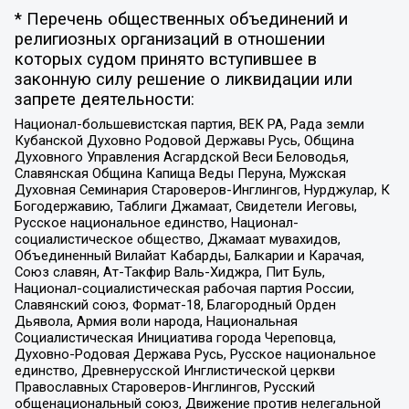
* Перечень общественных объединений и
религиозных организаций в отношении
которых судом принято вступившее в
законную силу решение о ликвидации или
запрете деятельности:
Национал-большевистская партия, ВЕК РА, Рада земли
Кубанской Духовно Родовой Державы Русь, Община
Духовного Управления Асгардской Веси Беловодья,
Славянская Община Капища Веды Перуна, Мужская
Духовная Семинария Староверов-Инглингов, Нурджулар, К
Богодержавию, Таблиги Джамаат, Свидетели Иеговы,
Русское национальное единство, Национал-
социалистическое общество, Джамаат мувахидов,
Объединенный Вилайат Кабарды, Балкарии и Карачая,
Союз славян, Ат-Такфир Валь-Хиджра, Пит Буль,
Национал-социалистическая рабочая партия России,
Славянский союз, Формат-18, Благородный Орден
Дьявола, Армия воли народа, Национальная
Социалистическая Инициатива города Череповца,
Духовно-Родовая Держава Русь, Русское национальное
единство, Древнерусской Инглистической церкви
Православных Староверов-Инглингов, Русский
общенациональный союз, Движение против нелегальной