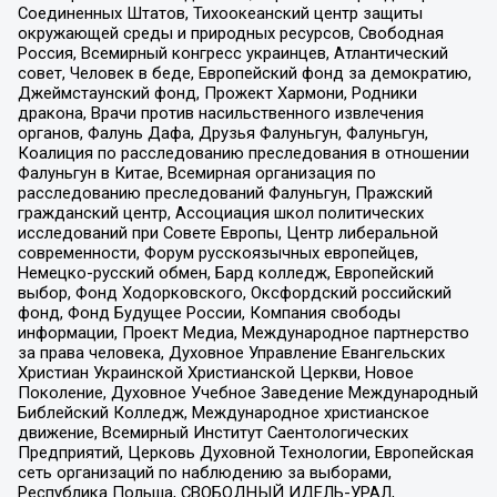
Соединенных Штатов, Тихоокеанский центр защиты
окружающей среды и природных ресурсов, Свободная
Россия, Всемирный конгресс украинцев, Атлантический
совет, Человек в беде, Европейский фонд за демократию,
Джеймстаунский фонд, Прожект Хармони, Родники
дракона, Врачи против насильственного извлечения
органов, Фалунь Дафа, Друзья Фалуньгун, Фалуньгун,
Коалиция по расследованию преследования в отношении
Фалуньгун в Китае, Всемирная организация по
расследованию преследований Фалуньгун, Пражский
гражданский центр, Ассоциация школ политических
исследований при Совете Европы, Центр либеральной
современности, Форум русскоязычных европейцев,
Немецко-русский обмен, Бард колледж, Европейский
выбор, Фонд Ходорковского, Оксфордский российский
фонд, Фонд Будущее России, Компания свободы
информации, Проект Медиа, Международное партнерство
за права человека, Духовное Управление Евангельских
Христиан Украинской Христианской Церкви, Новое
Поколение, Духовное Учебное Заведение Международный
Библейский Колледж, Международное христианское
движение, Всемирный Институт Саентологических
Предприятий, Церковь Духовной Технологии, Европейская
сеть организаций по наблюдению за выборами,
Республика Польша, СВОБОДНЫЙ ИДЕЛЬ-УРАЛ,