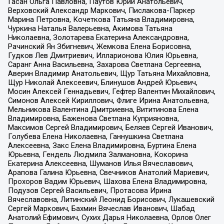
Гасан Ольга Павловна, Паутов Юрий Анатольевич,
Верховский Александр Маркович, Пислакова-Паркер
Марина Петровна, Кочеткова Татьяна Владимировна,
Чуркина Наталья Валерьевна, Акимова Татьяна
Николаевна, Золотарева Екатерина Александровна,
Рачинский Ян Збигневич, Жемкова Елена Борисовна,
Гудков Лев Дмитриевич, Илларионова Юлия Юрьевна,
Саранг Анна Васильевна, Захарова Светлана Сергеевна,
Аверин Владимир Анатольевич, Щур Татьяна Михайловна,
Щур Николай Алексеевич, Блинушов Андрей Юрьевич,
Мосин Алексей Геннадьевич, Гефтер Валентин Михайлович,
Симонов Алексей Кириллович, Флиге Ирина Анатольевна,
Мельникова Валентина Дмитриевна, Вититинова Елена
Владимировна, Баженова Светлана Куприяновна,
Максимов Сергей Владимирович, Беляев Сергей Иванович,
Голубева Елена Николаевна, Ганнушкина Светлана
Алексеевна, Закс Елена Владимировна, Буртина Елена
Юрьевна, Гендель Людмила Залмановна, Кокорина
Екатерина Алексеевна, Шуманов Илья Вячеславович,
Арапова Галина Юрьевна, Свечников Анатолий Мариевич,
Прохоров Вадим Юрьевич, Шахова Елена Владимировна,
Подузов Сергей Васильевич, Протасова Ирина
Вячеславовна, Литинский Леонид Борисович, Лукашевский
Сергей Маркович, Бахмин Вячеслав Иванович, Шабад
Анатолий Ефимович, Сухих Дарья Николаевна, Орлов Олег