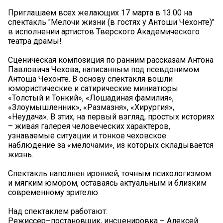
Приглашаем всех желающих 17 марта в 13.00 на
спектакль "Мелочи жизни (в гостях у Антоши Чехонте)"
в исполнении артистов Тверского Академического
театра драмы!
Сценическая композиция по ранним рассказам Антона
Павловича Чехова, написанным под псевдонимом
Антоша Чехонте. В основу спектакля вошли
юмористические и сатирические миниатюры
«Толстый и Тонкий», «Лошадиная фамилия»,
«Злоумышленник», «Размазня», «Хирургия»,
«Неудача». В этих, на первый взгляд, простых историях
– живая галерея человеческих характеров,
узнаваемые ситуации и тонкое чеховское
наблюдение за «мелочами», из которых складывается
жизнь.
Спектакль наполнен иронией, точным психологизмом
и мягким юмором, оставаясь актуальным и близким
современному зрителю.
Над спектаклем работают:
Режиссёр–постановщик, инсценировка – Алексей