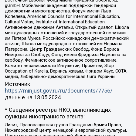
gGmbH, Мобильная академия поддержки гендерной
демократии и миротворчества, Форум имени Льва
Копелева, American Councils for International Education,
Cultural Vistas, Institute of International Education,
Антивоенное движение Антальи, Открытый диалог, Школа
международных отношений и государственной политики
им Питера Мунка, Российско-канадский демократический
альянс, Школа международных отношений им Нормана
Патерсона, Центр Гражданских Свобод, Фонд Бориса
Немцова за Свободу, Фонд имени Фридриха Науманна за
свободу, Феминистское антивоенное сопротивление,
Комитет независимости Ингушетии, Прометей, Stop
Occupation of Karelia, Вернись живым, Фридом Хаус, СОТА
медиа, Либерально-демократическая Лига Украины
Источник:
https://minjust.gov.ru/ru/documents/7756/
данные на
13.05.2024
* Сведения реестра НКО, выполняющих
функции иностранного агента:
Лилит, Правозащитная группа Гражданин.Армия.Право,
Нижегородский центр немецкой и европейской культуры,
Центр гендерных исследований, Фонд защиты прав