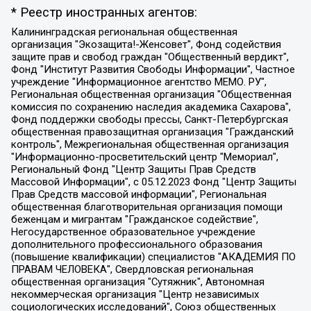
* Реестр иностранных агентов:
Калининградская региональная общественная организация "Экозащита!-Женсовет", Фонд содействия защите прав и свобод граждан "Общественный вердикт", Фонд "Институт Развития Свободы Информации", Частное учреждение "Информационное агентство МЕМО. РУ", Региональная общественная организация "Общественная комиссия по сохранению наследия академика Сахарова", Фонд поддержки свободы прессы, Санкт-Петербургская общественная правозащитная организация "Гражданский контроль", Межрегиональная общественная организация "Информационно-просветительский центр "Мемориал", Региональный Фонд "Центр Защиты Прав Средств Массовой Информации", с 05.12.2023 Фонд "Центр Защиты Прав Средств массовой информации", Региональная общественная благотворительная организация помощи беженцам и мигрантам "Гражданское содействие", Негосударственное образовательное учреждение дополнительного профессионального образования (повышение квалификации) специалистов "АКАДЕМИЯ ПО ПРАВАМ ЧЕЛОВЕКА", Свердловская региональная общественная организация "Сутяжник", Автономная некоммерческая организация "Центр независимых социологических исследований", Союз общественных объединений "Российский исследовательский центр по правам человека", Региональное общественное учреждение научно-информационный центр "МЕМОРИАЛ", Некоммерческая организация "Фонд защиты гласности", Автономная некоммерческая организация "Институт прав человека", Городская общественная организация "Екатеринбургское общество "МЕМОРИАЛ", Городская общественная организация "Рязанское историко-просветительское и правозащитное общество "Мемориал" (Рязанский Мемориал), Челябинский региональный орган общественной самодеятельности – женское общественное объединение "Женщины Евразии", Челябинский региональный орган общественной самодеятельности "Уральская правозащитная группа", Фонд содействия защите здоровья и социальной справедливости имени Андрея Рылькова, Автономная Некоммерческая Организация "Аналитический Центр Юрия Левады", Автономная некоммерческая организация социальной поддержки населения "Проект Апрель", Региональная общественная организация помощи женщинам и детям, находящимся в кризисной ситуации "Информационно-методический центр "Анна", Фонд содействия развитию массовых коммуникаций и правовому просвещению "Так-так-Так", Фонд содействия устойчивому развитию "Серебряная тайга", Свердловский региональный общественный фонд социальных проектов "Новое время", "Idel.Реалии", Кавказ.Реалии, Крым.Реалии, Телеканал Настоящее Время, Татаро-башкирская служба Радио Свобода (Azatliq Radiosi), Радио Свободная Европа/Радио Свобода (PCE/PC), "Сибирь.Реалии", "Фактограф", Благотворительный фонд помощи осужденным и их семьям, Автономная некоммерческая организация "Институт глобализации и социальных движений", Фонд "В защиту прав заключенных", Частное учреждение "Центр поддержки и содействия развитию средств массовой информации", Пензенский региональный общественный благотворительный фонд "Гражданский союз", "Север.Реалии", Некоммерческая организация Фонд "Правовая инициатива", Общество с ограниченной ответственностью "Радио Свободная Европа/Радио Свобода", Чешское информационное агентство "MEDIUM-ORIENT", Красноярская региональная общественная организация "Мы против СПИДа", Камалягин Денис Николаевич, Маркелов Сергей Евгеньевич, Пономарев Лев Александрович, Савицкая Людмила Алексеевна, Автономная некоммерческая организация "Центр по работе с проблемой насилия "НАСИЛИЮ.НЕТ", Межрегиональный профессиональный союз работников здравоохранения "Альянс врачей", Юридическое лицо, зарегистрированное в Латвийской Республике, SIA "Medusa Project" (регистрационный номер 40103797863, дата регистрации 10.06.2014), Некоммерческая организация "Фонд по борьбе с коррупцией", Автономная некоммерческая организация "Институт права и публичной политики", Баданин Роман Сергеевич, Гликин Максим Александрович, Железнова Мария Михайловна, Лукьянова Юлия Сергеевна, Маетная Елизавета Витальевна, Маняхин Петр Борисович, Чуракова Ольга Владимировна, Ярош Юлия Петровна, Юридическое лицо "The Insider SIA", зарегистрированное в Риге, Латвийская Республика (дата регистрации 26.06.2015), являющееся администратором доменного имени интернет-издания "The Insider SIA", https://theins.ru, Постернак Алексей Евгеньевич, Рубин Михаил Аркадьевич, Анин Роман Александрович, Юридическое лицо Istories fonds, зарегистрированное в Латвийской Республике (регистрационный номер 50008295751, дата регистрации 24.02.2020), Великовский Дмитрий Александрович, Долинина Ирина Николаевна, Мароховская Алеся Алексеевна, Шлейнов Роман Юрьевич, Шмагун Олеся Валентиновна, Общество с ограниченной ответственностью "Альтаир 2021", Общество с ограниченной ответственностью "Вега 2021", Общество с ограниченной ответственностью "Главный редактор 2021", Общество с ограниченной ответственностью "Ромашки монолит", Важенков Артем Валерьевич, Ивановская областная общественная организация "Центр гендерных исследований", Гурман Юрий Альбертович, Медиапроект "ОВД-Инфо", Егоров Владимир Владимирович, Жилинский Владимир Александрович, Общество с ограниченной ответственностью "ЗП", Иванова София Юрьевна, Карезина Инна Павловна, Кильтау Екатерина Викторовна, Петров Алексей Викторович, Пискунов Сергей Евгеньевич, Смирнов Сергей Сергеевич, Тихонов Михаил Сергеевич, Общество с ограниченной ответственностью "ЖУРНАЛИСТ-ИНОСТРАННЫЙ АГЕНТ", Арапова Галина Юрьевна, Вольтская Татьяна Анатольевна, Американская компания "Mason G.E.S. Anonymous Foundation" (США), являющаяся владельцем интернет-издания https://mnews.world/, Компания "Stichting Bellingcat", зарегистрированная в Нидерландах (дата регистрации 11.07.2018), Захаров Андрей Вячеславович, Клепиковская Екатерина Дмитриевна, Общество с ограниченной ответственностью "МЕМО", Перл Роман Александрович, Симонов Евгений Алексеевич, Соловьева Елена Анатольевна, Сотников Даниил Владимирович, Сурначева Елизавета Дмитриевна, Автономная некоммерческая организация по защите прав человека и информированию населения "Якутия – Наше Мнение", Общество с ограниченной ответственностью "Москоу диджитал медиа", с 26.01.2023 Общество с ограниченной ответственностью "Чайка Белые сады", Ветошкина Валерия Валерьевна, Заговора Максим Александрович, Межрегиональное общественное движение "Российская ЛГБТ - сеть", Оленичев Максим Владимирович, Павлов Иван Юрьевич, Скворцова Елена Сергеевна, Общество с ограниченной ответственностью "Как бы инагент", Кочетков Игорь Викторович, Общество с ограниченной ответственностью "Честные выборы", Еланчик Олег Александрович, Общество с ограниченной ответственностью "Нобелевский призыв", Гималова Регина Эмилевна, Григорьев Андрей Валерьевич, Григорьева Алина Александровна, Ассоциация по содействию защите прав призывников, альтернативнослужащих и военнослужащих "Правозащитная группа "Гражданин.Армия.Право", Хисамова Регина Фаритовна, Автономная некоммерческая организация по реализации социально-правовых программ "Лилит", Дальневосточное общественное движение "Маяк", Санкт-Петербургская ЛГБТ-инициативная группа "Выход", Инициативная группа ЛГБТ+ "Реверс", Алексеев Андрей Викторович, Бекбулатова Таисия Львовна, Беляев Иван Михайлович, Владыкина Елена Сергеевна, Гельман Марат Александрович, Никульшина Вероника Юрьевна, Толоконникова Надежда Андреевна, Шендерович Виктор Анатольевич, Общество с ограниченной ответственностью "Данное сообщение", Общество с ограниченной ответственностью Издательский дом "Новая глава", Айнбиндер Александра Александровна, Московский комьюнити-центр для ЛГБТ+инициатив, Благотворительный фонд развития филантропии, Deutsche Welle (Германия, Kurt-Schumacher-Strasse 3, 53113 Bonn), Борзунова Мария Михайловна, Воробьев Виктор Викторович, Голубева Анна Львовна, Константинова Алла Михайловна, Малкова Ирина Владимировна, Мурадов Мурад Абдулгалимович, Осетинская Елизавета Николаевна, Понасенков Евгений Николаевич, Ганапольский Матвей Юрьевич, Киселев Евгений Алексеевич, Борухович Ирина Григорьевна, Дремин Иван Тимофеевич, Дубровский Дмитрий Викторович, Красноярская региональная общественная организация поддержки и развития альтернативных образовательных технологий и межкультурных коммуникаций "ИНТЕРРА", Маяковская Екатерина Алексеевна, Фейгин Марк Захарович, Филимонов Андрей Викторович, Дзугкоева Регина Николаевна, Доброхотов Роман Александрович, Дудь Юрий Александрович, Елкин Сергей Владимирович, Кругликов Кирилл Игоревич, Сабунаева Мария Леонидовна, Семенов Алексей Владимирович, Шаинян Карен Багратович, Шульман Екатерина Михайловна, Асафьев Артур Валерьевич, Вахштайн Виктор Семенович, Венедиктов Алексей Алексеевич, Лушникова Екатерина Евгеньевна, Волков Леонид Михайлович, Невзоров Александр Глебович, Пархоменко Сергей Борисович, Сироткин Ярослав Николаевич, Кара-Мурза Владимир Владимирович, Баранова Наталья Владимировна, Гозман Леонид Яковлевич, Кагарлицкий Борис Юльевич, Климарев Михаил Валерьевич, Милов Владимир Станиславович, Автономная некоммерческая организация Краснодарский центр современного искусства "Типография", Моргенштерн Алишер Тагирович, Соболь Любовь Эдуардовна, Общество с ограниченной ответственностью "ЛИЗА НОРМ", Каспаров Гарри Кимович, Ходорковский Михаил Борисович, Общество с ограниченной ответственностью "Апрельские тезисы", Данилович Ирина Брониславовна, Кашин Олег Владимирович, Петров Николай Владимирович, Пивоваров Алексей Владимирович, Соколов Михаил Владимирович, Цветкова Юлия Владимировна, Чичваркин Евгений Александрович, Комитет против пыток/Команда против пыток, Общество с ограниченной ответственностью "Первый научный", Общество с ограниченной ответственностью "Вертолет и ко", Белоцерковская Вероника Борисовна, Кац Максим Евгеньевич, Лазарева Татьяна Юрьевна, Шаведдинов Руслан Табризович, Яшин Илья Валерьевич, Общество с ограниченной ответственностью "Иноагент ААВ", Алешковский Дмитрий Петрович, Альбац Евгения Марковна, Быков Дмитрий Львович, Галямина Юлия Евгеньевна, Лойко Сергей Леонидович, Мартынов Кирилл Константинович, Медведев Сергей Александрович, Крашенинников Федор Геннадиевич, Гордеева Катерина Вл