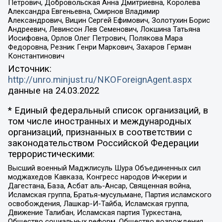
Петрович, Добровольская Анна Дмитриевна, Королева
Александра Евгеньевна, Смирнов Владимир
Александрович, Вицин Сергей Ефимович, Золотухин Борис
Андреевич, Левинсон Лев Семенович, Локшина Татьяна
Иосифовна, Орлов Олег Петрович, Полякова Мара
Федоровна, Резник Генри Маркович, Захаров Герман
Константинович
Источник:
http://unro.minjust.ru/NKOForeignAgent.aspx
данные на
24.03.2022
* Единый федеральный список организаций, в
том числе иностранных и международных
организаций, признанных в соответствии с
законодательством Российской Федерации
террористическими:
Высший военный Маджлисуль Шура Объединенных сил
моджахедов Кавказа, Конгресс народов Ичкерии и
Дагестана, База, Асбат аль-Ансар, Священная война,
Исламская группа, Братья-мусульмане, Партия исламского
освобождения, Лашкар-И-Тайба, Исламская группа,
Движение Талибан, Исламская партия Туркестана,
Общество социальных реформ, Общество возрождения