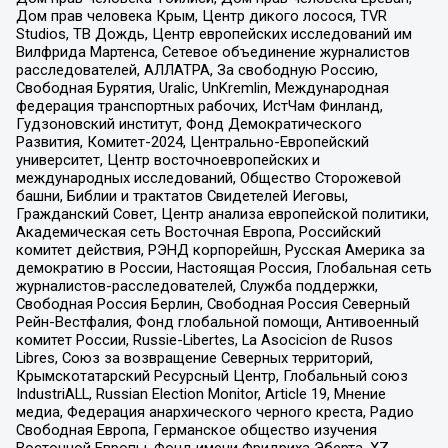
Дом прав человека Крым, Центр дикого лосося, TVR
Studios, ТВ Дождь, Центр европейских исследований им
Вилфрида Мартенса, Сетевое объединение журналистов
расследователей, АЛЛАТРА, За свободную Россию,
Свободная Бурятия, Uralic, UnKremlin, Международная
федерация транспортных рабочих, ИстЧам Финланд,
Гудзоновский институт, Фонд Демократического
Развития, Комитет-2024, Центрально-Европейский
университет, Центр восточноевропейских и
международных исследований, Общество Сторожевой
башни, Библии и трактатов Свидетелей Иеговы,
Гражданский Совет, Центр анализа европейской политики,
Академическая сеть Восточная Европа, Российский
комитет действия, РЭНД корпорейшн, Русская Америка за
демократию в России, Настоящая Россия, Глобальная сеть
журналистов-расследователей, Служба поддержки,
Свободная Россия Берлин, Свободная Россия Северный
Рейн-Вестфалия, Фонд глобальной помощи, Антивоенный
комитет России, Russie-Libertes, La Asocicion de Rusos
Libres, Союз за возвращение Северных территорий,
Крымскотатарский Ресурсный Центр, Глобальный союз
IndustriALL, Russian Election Monitor, Article 19, Мнение
медиа, Федерация анархического черного креста, Радио
Свободная Европа, Германское общество изучения
Восточной Европы, Фонд имени Фридриха Эберта, XZ