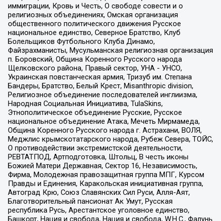
иммиграции, Кровь и Честь, О свободе совести и о
религиозных объединениях, Омская организация
общественного политического движения Русское
национальное единство, Северное Братство, Клуб
Болельщиков Футбольного Клуба Динамо,
Файзрахманисты, Мусульманская религиозная организация
п. Боровский, Община Коренного Русского народа
Щелковского района, Правый сектор, УНА - УНСО,
Украинская повстанческая армия, Тризуб им. Степана
Бандеры, Братство, Белый Крест, Misanthropic division,
Религиозное объединение последователей инглиизма,
Народная Социальная Инициатива, TulaSkins,
Этнополитическое объединение Русские, Русское
национальное объединение Атака, Мечеть Мирмамеда,
Община Коренного Русского народа г. Астрахани, ВОЛЯ,
Меджлис крымскотатарского народа, Рубеж Севера, ТОЙС,
О противодействии экстремистской деятельности,
РЕВТАТПОД, Артподготовка, Штольц, В честь иконы
Божией Матери Державная, Сектор 16, Независимость,
Фирма, Молодежная правозащитная группа МПГ, Курсом
Правды и Единения, Каракольская инициативная группа,
Автоград Крю, Союз Славянских Сил Руси, Алля-Аят,
Благотворительный пансионат Ак Умут, Русская
республика Русь, Арестантское уголовное единство,
Башкорт, Нация и свобода, Нация и свобода, W.H.С., Фалунь