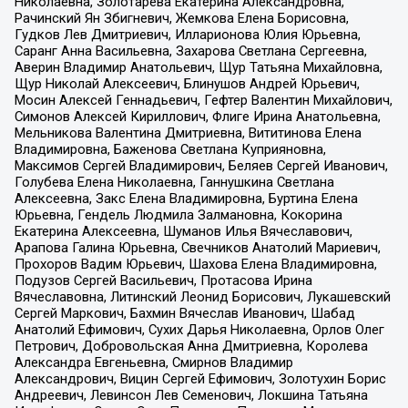
Николаевна, Золотарева Екатерина Александровна,
Рачинский Ян Збигневич, Жемкова Елена Борисовна,
Гудков Лев Дмитриевич, Илларионова Юлия Юрьевна,
Саранг Анна Васильевна, Захарова Светлана Сергеевна,
Аверин Владимир Анатольевич, Щур Татьяна Михайловна,
Щур Николай Алексеевич, Блинушов Андрей Юрьевич,
Мосин Алексей Геннадьевич, Гефтер Валентин Михайлович,
Симонов Алексей Кириллович, Флиге Ирина Анатольевна,
Мельникова Валентина Дмитриевна, Вититинова Елена
Владимировна, Баженова Светлана Куприяновна,
Максимов Сергей Владимирович, Беляев Сергей Иванович,
Голубева Елена Николаевна, Ганнушкина Светлана
Алексеевна, Закс Елена Владимировна, Буртина Елена
Юрьевна, Гендель Людмила Залмановна, Кокорина
Екатерина Алексеевна, Шуманов Илья Вячеславович,
Арапова Галина Юрьевна, Свечников Анатолий Мариевич,
Прохоров Вадим Юрьевич, Шахова Елена Владимировна,
Подузов Сергей Васильевич, Протасова Ирина
Вячеславовна, Литинский Леонид Борисович, Лукашевский
Сергей Маркович, Бахмин Вячеслав Иванович, Шабад
Анатолий Ефимович, Сухих Дарья Николаевна, Орлов Олег
Петрович, Добровольская Анна Дмитриевна, Королева
Александра Евгеньевна, Смирнов Владимир
Александрович, Вицин Сергей Ефимович, Золотухин Борис
Андреевич, Левинсон Лев Семенович, Локшина Татьяна