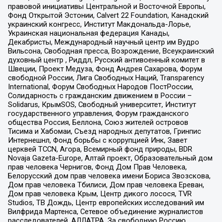
правовой инициативы Центральной и Восточной Европы,
Фонд Открытой Эстонии, Calvert 22 Foundation, Канадский
украинский конгресс, Институт Макдональда-Лорье,
Украинская национальная федерация Канады,
Декабристы, Международный научный центр им Вудро
Вильсона, Свободная пресса, Возрождение, Всеукраинский
духовный центр , Риддл, Русский антивоенный комитет в
Швеции, Проект Медуза, Фонд Андрея Сахарова, Форум
свободной России, Лига Свободных Наций, Transparеncy
International, Форум Свободных Народов ПостРоссии,
Солидарность с гражданским движением в России –
Solidarus, КрымSOS, Свободный университет, Институт
государственного управления, Форум гражданского
общества Россия, Беллона, Союз жителей островов
Тисима и Хабомаи, Съезд народных депутатов, Гринпис
Интернешнл, Фонд борьбы с коррупцией Инк, Завет
церквей TCCN, Агора, Всемирный фонд природы, BDR
Novaja Gazeta-Europe, Алтай проект, Образовательный дом
прав человека Чернигов, Фонд Дом Прав Человека,
Белорусский дом прав человека имени Бориса Звозскова,
Дом прав человека Тбилиси, Дом прав человека Ереван,
Дом прав человека Крым, Центр дикого лосося, TVR
Studios, ТВ Дождь, Центр европейских исследований им
Вилфрида Мартенса, Сетевое объединение журналистов
расследователей, АЛЛАТРА, За свободную Россию,