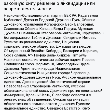
законную силу решение о ликвидации или
запрете деятельности:
Национал-большевистская партия, ВЕК РА, Рада земли
Кубанской Духовно Родовой Державы Русь, Община
Духовного Управления Асгардской Веси Беловодья,
Славянская Община Капища Веды Перуна, Мужская
Духовная Семинария Староверов-Инглингов, Нурджулар, К
Богодержавию, Таблиги Джамаат, Свидетели Иеговы,
Русское национальное единство, Национал-
социалистическое общество, Джамаат мувахидов,
Объединенный Вилайат Кабарды, Балкарии и Карачая,
Союз славян, Ат-Такфир Валь-Хиджра, Пит Буль,
Национал-социалистическая рабочая партия России,
Славянский союз, Формат-18, Благородный Орден
Дьявола, Армия воли народа, Национальная
Социалистическая Инициатива города Череповца,
Духовно-Родовая Держава Русь, Русское национальное
единство, Древнерусской Инглистической церкви
Православных Староверов-Инглингов, Русский
общенациональный союз, Движение против нелегальной
иммиграции, Кровь и Честь, О свободе совести и о
религиозных объединениях, Омская организация
общественного политического движения Русское
национальное единство, Северное Братство, Клуб