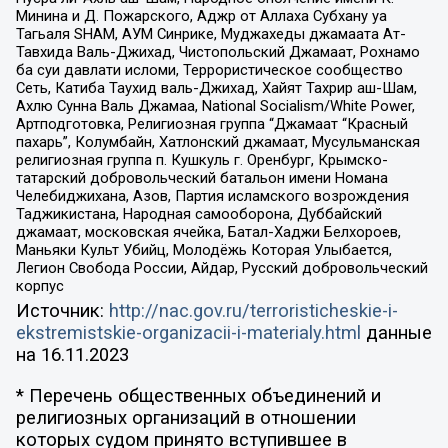
Минина и Д. Пожарского, Аджр от Аллаха Субхану уа
Тагьаля SHAM, АУМ Синрике, Муджахеды джамаата Ат-
Тавхида Валь-Джихад, Чистопольский Джамаат, Рохнамо
ба суи давлати исломи, Террористическое сообщество
Сеть, Катиба Таухид валь-Джихад, Хайят Тахрир аш-Шам,
Ахлю Сунна Валь Джамаа, National Socialism/White Power,
Артподготовка, Религиозная группа “Джамаат “Красный
пахарь”, Колумбайн, Хатлонский джамаат, Мусульманская
религиозная группа п. Кушкуль г. Оренбург, Крымско-
татарский добровольческий батальон имени Номана
Челебиджихана, Азов, Партия исламского возрождения
Таджикистана, Народная самооборона, Дуббайский
джамаат, московская ячейка, Батал-Хаджи Белхороев,
Маньяки Культ Убийц, Молодёжь Которая Улыбается,
Легион Свобода России, Айдар, Русский добровольческий
корпус
Источник:
http://nac.gov.ru/terroristicheskie-i-
ekstremistskie-organizacii-i-materialy.html
данные
на
16.11.2023
* Перечень общественных объединений и
религиозных организаций в отношении
которых судом принято вступившее в