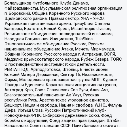
Болельщиков Футбольного Клуба Динамо,
Файзрахманисты, Мусульманская религиозная организация
п. Боровский, Община Коренного Русского народа
Щелковского района, Правый сектор, УНА - УНСО,
Украинская повстанческая армия, Тризуб им. Степана
Бандеры, Братство, Белый Крест, Misanthropic division,
Религиозное объединение последователей инглиизма,
Народная Социальная Инициатива, TulaSkins,
Этнополитическое объединение Русские, Русское
национальное объединение Атака, Мечеть Мирмамеда,
Община Коренного Русского народа г. Астрахани, ВОЛЯ,
Меджлис крымскотатарского народа, Рубеж Севера, ТОЙС,
О противодействии экстремистской деятельности,
РЕВТАТПОД, Артподготовка, Штольц, В честь иконы
Божией Матери Державная, Сектор 16, Независимость,
Фирма, Молодежная правозащитная группа МПГ, Курсом
Правды и Единения, Каракольская инициативная группа,
Автоград Крю, Союз Славянских Сил Руси, Алля-Аят,
Благотворительный пансионат Ак Умут, Русская
республика Русь, Арестантское уголовное единство,
Башкорт, Нация и свобода, Нация и свобода, W.H.С., Фалунь
Дафа, Иртыш Ultras, Русский Патриотический клуб-
Новокузнецк/РПК, Сибирский державный союз, Фонд
борьбы с коррупцией, Фонд защиты прав граждан, Штабы
Навального, Совет граждан СССР Прикубанского округа г.