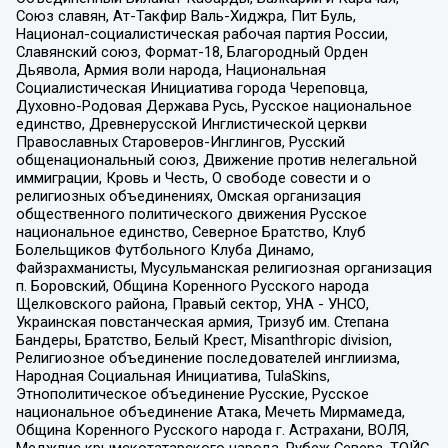
Союз славян, Ат-Такфир Валь-Хиджра, Пит Буль,
Национал-социалистическая рабочая партия России,
Славянский союз, Формат-18, Благородный Орден
Дьявола, Армия воли народа, Национальная
Социалистическая Инициатива города Череповца,
Духовно-Родовая Держава Русь, Русское национальное
единство, Древнерусской Инглистической церкви
Православных Староверов-Инглингов, Русский
общенациональный союз, Движение против нелегальной
иммиграции, Кровь и Честь, О свободе совести и о
религиозных объединениях, Омская организация
общественного политического движения Русское
национальное единство, Северное Братство, Клуб
Болельщиков Футбольного Клуба Динамо,
Файзрахманисты, Мусульманская религиозная организация
п. Боровский, Община Коренного Русского народа
Щелковского района, Правый сектор, УНА - УНСО,
Украинская повстанческая армия, Тризуб им. Степана
Бандеры, Братство, Белый Крест, Misanthropic division,
Религиозное объединение последователей инглиизма,
Народная Социальная Инициатива, TulaSkins,
Этнополитическое объединение Русские, Русское
национальное объединение Атака, Мечеть Мирмамеда,
Община Коренного Русского народа г. Астрахани, ВОЛЯ,