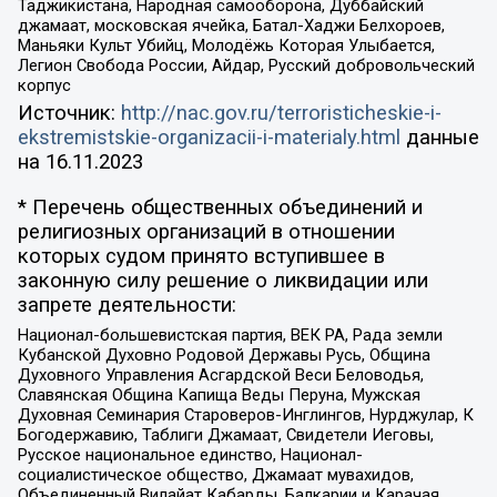
Таджикистана, Народная самооборона, Дуббайский
джамаат, московская ячейка, Батал-Хаджи Белхороев,
Маньяки Культ Убийц, Молодёжь Которая Улыбается,
Легион Свобода России, Айдар, Русский добровольческий
корпус
Источник:
http://nac.gov.ru/terroristicheskie-i-
ekstremistskie-organizacii-i-materialy.html
данные
на
16.11.2023
* Перечень общественных объединений и
религиозных организаций в отношении
которых судом принято вступившее в
законную силу решение о ликвидации или
запрете деятельности:
Национал-большевистская партия, ВЕК РА, Рада земли
Кубанской Духовно Родовой Державы Русь, Община
Духовного Управления Асгардской Веси Беловодья,
Славянская Община Капища Веды Перуна, Мужская
Духовная Семинария Староверов-Инглингов, Нурджулар, К
Богодержавию, Таблиги Джамаат, Свидетели Иеговы,
Русское национальное единство, Национал-
социалистическое общество, Джамаат мувахидов,
Объединенный Вилайат Кабарды, Балкарии и Карачая,