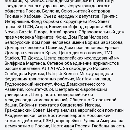
Solidarus, КрымSOS, Свободный университет, Институт
государственного управления, Форум гражданского
общества Россия, Беллона, Союз жителей островов
Тисима и Хабомаи, Съезд народных депутатов, Гринпис
Интернешнл, Фонд борьбы с коррупцией Инк, Завет
церквей TCCN, Агора, Всемирный фонд природы, BDR
Novaja Gazeta-Europe, Алтай проект, Образовательный дом
прав человека Чернигов, Фонд Дом Прав Человека,
Белорусский дом прав человека имени Бориса Звозскова,
Дом прав человека Тбилиси, Дом прав человека Ереван,
Дом прав человека Крым, Центр дикого лосося, TVR
Studios, ТВ Дождь, Центр европейских исследований им
Вилфрида Мартенса, Сетевое объединение журналистов
расследователей, АЛЛАТРА, За свободную Россию,
Свободная Бурятия, Uralic, UnKremlin, Международная
федерация транспортных рабочих, ИстЧам Финланд,
Гудзоновский институт, Фонд Демократического
Развития, Комитет-2024, Центрально-Европейский
университет, Центр восточноевропейских и
международных исследований, Общество Сторожевой
башни, Библии и трактатов Свидетелей Иеговы,
Гражданский Совет, Центр анализа европейской политики,
Академическая сеть Восточная Европа, Российский
комитет действия, РЭНД корпорейшн, Русская Америка за
демократию в России, Настоящая Россия, Глобальная сеть