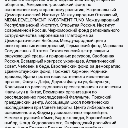
общество, Американо-российский фонд по
экономическому и правовому развитию, Национальный
Демократический Институт Международных Отношений,
MEDIA DEVELOPMENT INVESTMENT FUND, Международный
Республиканский Институт, Открытая Россия, Институт
современной России, Черноморский фонд регионального
сотрудничества, Европейская Платформа за
Демократические Выборы, Международный центр
электоральных исследований, Германский фонд Маршалла
Соединенных Штатов, Тихоокеанский центр защиты
окружающей среды и природных ресурсов, Свободная
Россия, Всемирный конгресс украинцев, Атлантический
совет, Человек в беде, Европейский фонд за демократию,
Джеймстаунский фонд, Прожект Хармони, Родники
дракона, Врачи против насильственного извлечения
органов, Фалунь Дафа, Друзья Фалуньгун, Фалуньгун,
Коалиция по расследованию преследования в отношении
Фалуньгун в Китае, Всемирная организация по
расследованию преследований Фалуньгун, Пражский
гражданский центр, Ассоциация школ политических
исследований при Совете Европы, Центр либеральной
современности, Форум русскоязычных европейцев,
Немецко-русский обмен, Бард колледж, Европейский
выбор, Фонд Ходорковского, Оксфордский российский
фонд, Фонд Будущее России, Компания свободы