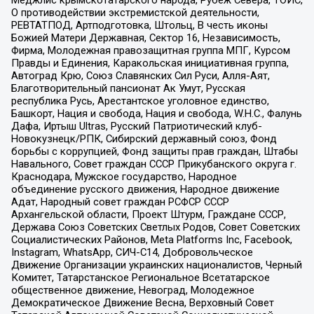
Меджлис крымскотатарского народа, Рубеж Севера, ТОЙС,
О противодействии экстремистской деятельности,
РЕВТАТПОД, Артподготовка, Штольц, В честь иконы
Божией Матери Державная, Сектор 16, Независимость,
Фирма, Молодежная правозащитная группа МПГ, Курсом
Правды и Единения, Каракольская инициативная группа,
Автоград Крю, Союз Славянских Сил Руси, Алля-Аят,
Благотворительный пансионат Ак Умут, Русская
республика Русь, Арестантское уголовное единство,
Башкорт, Нация и свобода, Нация и свобода, W.H.С., Фалунь
Дафа, Иртыш Ultras, Русский Патриотический клуб-
Новокузнецк/РПК, Сибирский державный союз, Фонд
борьбы с коррупцией, Фонд защиты прав граждан, Штабы
Навального, Совет граждан СССР Прикубанского округа г.
Краснодара, Мужское государство, Народное
объединение русского движения, Народное движение
Адат, Народный совет граждан РСФСР СССР
Архангельской области, Проект Штурм, Граждане СССР,
Держава Союз Советских Светлых Родов, Совет Советских
Социалистических Районов, Meta Platforms Inc, Facebook,
Instagram, WhatsApp, СИЧ-С14, Добровольческое
Движение Организации украинских националистов, Черный
Комитет, Татарстанское Региональное Всетатарское
общественное движение, Невоград, Молодежное
Демократическое Движение Весна, Верховный Совет