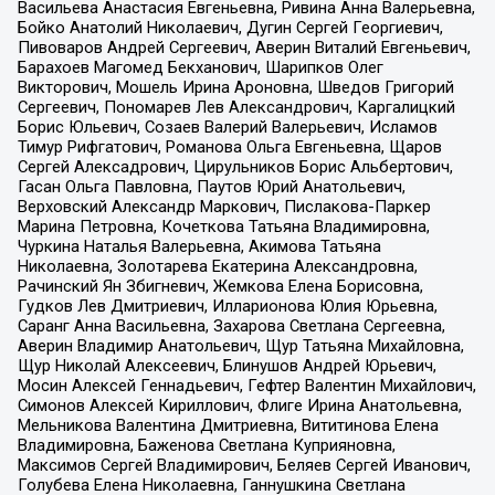
Васильева Анастасия Евгеньевна, Ривина Анна Валерьевна,
Бойко Анатолий Николаевич, Дугин Сергей Георгиевич,
Пивоваров Андрей Сергеевич, Аверин Виталий Евгеньевич,
Барахоев Магомед Бекханович, Шарипков Олег
Викторович, Мошель Ирина Ароновна, Шведов Григорий
Сергеевич, Пономарев Лев Александрович, Каргалицкий
Борис Юльевич, Созаев Валерий Валерьевич, Исламов
Тимур Рифгатович, Романова Ольга Евгеньевна, Щаров
Сергей Алексадрович, Цирульников Борис Альбертович,
Гасан Ольга Павловна, Паутов Юрий Анатольевич,
Верховский Александр Маркович, Пислакова-Паркер
Марина Петровна, Кочеткова Татьяна Владимировна,
Чуркина Наталья Валерьевна, Акимова Татьяна
Николаевна, Золотарева Екатерина Александровна,
Рачинский Ян Збигневич, Жемкова Елена Борисовна,
Гудков Лев Дмитриевич, Илларионова Юлия Юрьевна,
Саранг Анна Васильевна, Захарова Светлана Сергеевна,
Аверин Владимир Анатольевич, Щур Татьяна Михайловна,
Щур Николай Алексеевич, Блинушов Андрей Юрьевич,
Мосин Алексей Геннадьевич, Гефтер Валентин Михайлович,
Симонов Алексей Кириллович, Флиге Ирина Анатольевна,
Мельникова Валентина Дмитриевна, Вититинова Елена
Владимировна, Баженова Светлана Куприяновна,
Максимов Сергей Владимирович, Беляев Сергей Иванович,
Голубева Елена Николаевна, Ганнушкина Светлана