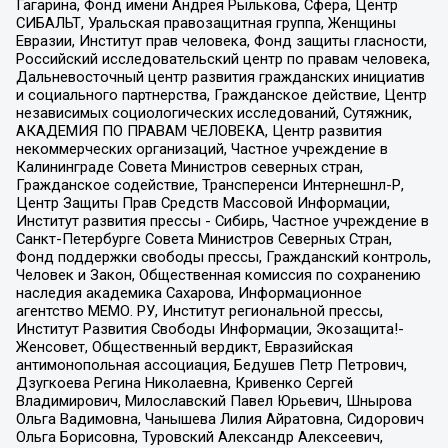
Гагарина, Фонд имени Андрея Рылькова, Сфера, Центр
СИБАЛЬТ, Уральская правозащитная группа, Женщины
Евразии, Институт прав человека, Фонд защиты гласности,
Российский исследовательский центр по правам человека,
Дальневосточный центр развития гражданских инициатив
и социального партнерства, Гражданское действие, Центр
независимых социологических исследований, Сутяжник,
АКАДЕМИЯ ПО ПРАВАМ ЧЕЛОВЕКА, Центр развития
некоммерческих организаций, Частное учреждение в
Калининграде Совета Министров северных стран,
Гражданское содействие, Трансперенси Интернешнл-Р,
Центр Защиты Прав Средств Массовой Информации,
Институт развития прессы - Сибирь, Частное учреждение в
Санкт-Петербурге Совета Министров Северных Стран,
Фонд поддержки свободы прессы, Гражданский контроль,
Человек и Закон, Общественная комиссия по сохранению
наследия академика Сахарова, Информационное
агентство МЕМО. РУ, Институт региональной прессы,
Институт Развития Свободы Информации, Экозащита!-
Женсовет, Общественный вердикт, Евразийская
антимонопольная ассоциация, Бедушев Петр Петрович,
Дзугкоева Регина Николаевна, Кривенко Сергей
Владимирович, Милославский Павел Юрьевич, Шнырова
Ольга Вадимовна, Чанышева Лилия Айратовна, Сидорович
Ольга Борисовна, Туровский Александр Алексеевич,