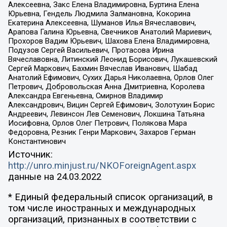
Алексеевна, Закс Елена Владимировна, Буртина Елена
Юрьевна, Гендель Людмила Залмановна, Кокорина
Екатерина Алексеевна, Шуманов Илья Вячеславович,
Арапова Галина Юрьевна, Свечников Анатолий Мариевич,
Прохоров Вадим Юрьевич, Шахова Елена Владимировна,
Подузов Сергей Васильевич, Протасова Ирина
Вячеславовна, Литинский Леонид Борисович, Лукашевский
Сергей Маркович, Бахмин Вячеслав Иванович, Шабад
Анатолий Ефимович, Сухих Дарья Николаевна, Орлов Олег
Петрович, Добровольская Анна Дмитриевна, Королева
Александра Евгеньевна, Смирнов Владимир
Александрович, Вицин Сергей Ефимович, Золотухин Борис
Андреевич, Левинсон Лев Семенович, Локшина Татьяна
Иосифовна, Орлов Олег Петрович, Полякова Мара
Федоровна, Резник Генри Маркович, Захаров Герман
Константинович
Источник:
http://unro.minjust.ru/NKOForeignAgent.aspx
данные на
24.03.2022
* Единый федеральный список организаций, в
том числе иностранных и международных
организаций, признанных в соответствии с