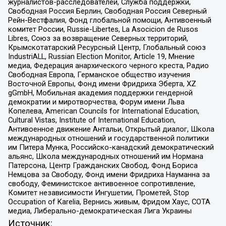
журналистов-расследователей, Служба поддержки,
Свободная Россия Берлин, Свободная Россия Северный
Рейн-Вестфалия, Фонд глобальной помощи, Антивоенный
комитет России, Russie-Libertes, La Asocicion de Rusos
Libres, Союз за возвращение Северных территорий,
Крымскотатарский Ресурсный Центр, Глобальный союз
IndustriALL, Russian Election Monitor, Article 19, Мнение
медиа, Федерация анархического черного креста, Радио
Свободная Европа, Германское общество изучения
Восточной Европы, Фонд имени Фридриха Эберта, XZ
gGmbH, Мобильная академия поддержки гендерной
демократии и миротворчества, Форум имени Льва
Копелева, American Councils for International Education,
Cultural Vistas, Institute of International Education,
Антивоенное движение Антальи, Открытый диалог, Школа
международных отношений и государственной политики
им Питера Мунка, Российско-канадский демократический
альянс, Школа международных отношений им Нормана
Патерсона, Центр Гражданских Свобод, Фонд Бориса
Немцова за Свободу, Фонд имени Фридриха Науманна за
свободу, Феминистское антивоенное сопротивление,
Комитет независимости Ингушетии, Прометей, Stop
Occupation of Karelia, Вернись живым, Фридом Хаус, СОТА
медиа, Либерально-демократическая Лига Украины
Источник: