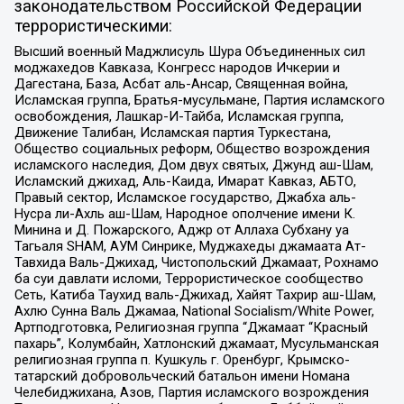
законодательством Российской Федерации
террористическими:
Высший военный Маджлисуль Шура Объединенных сил
моджахедов Кавказа, Конгресс народов Ичкерии и
Дагестана, База, Асбат аль-Ансар, Священная война,
Исламская группа, Братья-мусульмане, Партия исламского
освобождения, Лашкар-И-Тайба, Исламская группа,
Движение Талибан, Исламская партия Туркестана,
Общество социальных реформ, Общество возрождения
исламского наследия, Дом двух святых, Джунд аш-Шам,
Исламский джихад, Аль-Каида, Имарат Кавказ, АБТО,
Правый сектор, Исламское государство, Джабха аль-
Нусра ли-Ахль аш-Шам, Народное ополчение имени К.
Минина и Д. Пожарского, Аджр от Аллаха Субхану уа
Тагьаля SHAM, АУМ Синрике, Муджахеды джамаата Ат-
Тавхида Валь-Джихад, Чистопольский Джамаат, Рохнамо
ба суи давлати исломи, Террористическое сообщество
Сеть, Катиба Таухид валь-Джихад, Хайят Тахрир аш-Шам,
Ахлю Сунна Валь Джамаа, National Socialism/White Power,
Артподготовка, Религиозная группа “Джамаат “Красный
пахарь”, Колумбайн, Хатлонский джамаат, Мусульманская
религиозная группа п. Кушкуль г. Оренбург, Крымско-
татарский добровольческий батальон имени Номана
Челебиджихана, Азов, Партия исламского возрождения