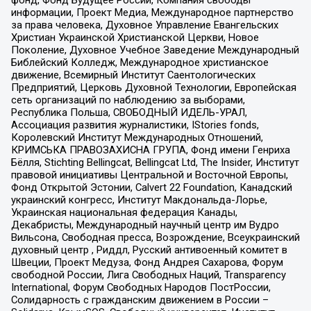
информации, Проект Медиа, Международное партнерство
за права человека, Духовное Управление Евангельских
Христиан Украинской Христианской Церкви, Новое
Поколение, Духовное Учебное Заведение Международный
Библейский Колледж, Международное христианское
движение, Всемирный Институт Саентологических
Предприятий, Церковь Духовной Технологии, Европейская
сеть организаций по наблюдению за выборами,
Республика Польша, СВОБОДНЫЙ ИДЕЛЬ-УРАЛ,
Ассоциация развития журналистики, IStories fonds,
Королевский Институт Международных Отношений,
КРИМСЬКА ПРАВОЗАХИСНА ГРУПА, Фонд имени Генриха
Бёлля, Stichting Bellingcat, Bellingcat Ltd, The Insider, Институт
правовой инициативы Центральной и Восточной Европы,
Фонд Открытой Эстонии, Calvert 22 Foundation, Канадский
украинский конгресс, Институт Макдональда-Лорье,
Украинская национальная федерация Канады,
Декабристы, Международный научный центр им Вудро
Вильсона, Свободная пресса, Возрождение, Всеукраинский
духовный центр , Риддл, Русский антивоенный комитет в
Швеции, Проект Медуза, Фонд Андрея Сахарова, Форум
свободной России, Лига Свободных Наций, Transparеncy
International, Форум Свободных Народов ПостРоссии,
Солидарность с гражданским движением в России –