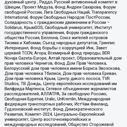
духовный центр , Риддл, Русский антивоенный комитет в
Швеции, Проект Медуза, Фонд Андрея Сахарова, Форум
свободной России, Лига Свободных Наций, Transparеncy
International, Форум Свободных Народов ПостРоссии,
Солидарность с гражданским движением в России –
Solidarus, КрымSOS, Свободный университет, Институт
государственного управления, Форум гражданского
общества Россия, Беллона, Союз жителей островов
Тисима и Хабомаи, Съезд народных депутатов, Гринпис
Интернешнл, Фонд борьбы с коррупцией Инк, Завет
церквей TCCN, Агора, Всемирный фонд природы, BDR
Novaja Gazeta-Europe, Алтай проект, Образовательный дом
прав человека Чернигов, Фонд Дом Прав Человека,
Белорусский дом прав человека имени Бориса Звозскова,
Дом прав человека Тбилиси, Дом прав человека Ереван,
Дом прав человека Крым, Центр дикого лосося, TVR
Studios, ТВ Дождь, Центр европейских исследований им
Вилфрида Мартенса, Сетевое объединение журналистов
расследователей, АЛЛАТРА, За свободную Россию,
Свободная Бурятия, Uralic, UnKremlin, Международная
федерация транспортных рабочих, ИстЧам Финланд,
Гудзоновский институт, Фонд Демократического
Развития, Комитет-2024, Центрально-Европейский
университет, Центр восточноевропейских и
международных исследований, Общество Сторожевой