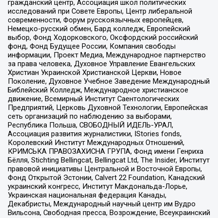
гражданский центр, Ассоциация школ политических
исследований при Совете Европы, Центр либеральной
современности, Форум русскоязычных европейцев,
Немецко-русский обмен, Бард колледж, Европейский
выбор, Фонд Ходорковского, Оксфордский российский
фонд, Фонд Будущее России, Компания свободы
информации, Проект Медиа, Международное партнерство
за права человека, Духовное Управление Евангельских
Христиан Украинской Христианской Церкви, Новое
Поколение, Духовное Учебное Заведение Международный
Библейский Колледж, Международное христианское
движение, Всемирный Институт Саентологических
Предприятий, Церковь Духовной Технологии, Европейская
сеть организаций по наблюдению за выборами,
Республика Польша, СВОБОДНЫЙ ИДЕЛЬ-УРАЛ,
Ассоциация развития журналистики, IStories fonds,
Королевский Институт Международных Отношений,
КРИМСЬКА ПРАВОЗАХИСНА ГРУПА, Фонд имени Генриха
Бёлля, Stichting Bellingcat, Bellingcat Ltd, The Insider, Институт
правовой инициативы Центральной и Восточной Европы,
Фонд Открытой Эстонии, Calvert 22 Foundation, Канадский
украинский конгресс, Институт Макдональда-Лорье,
Украинская национальная федерация Канады,
Декабристы, Международный научный центр им Вудро
Вильсона, Свободная пресса, Возрождение, Всеукраинский