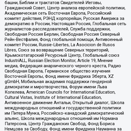
башни, Библии и трактатов Свидетелей Иеговы,
Гражданский Совет, Центр анализа европейской политики,
Академическая сеть Восточная Европа, Российский
комитет действия, РЭНД корпорейшн, Русская Америка за
демократию в России, Настоящая Россия, Глобальная сеть
журналистов-расследователей, Служба поддержки,
Свободная Россия Берлин, Свободная Россия Северный
Рейн-Вестфалия, Фонд глобальной помощи, Антивоенный
комитет России, Russie-Libertes, La Asocicion de Rusos
Libres, Союз за возвращение Северных территорий,
Крымскотатарский Ресурсный Центр, Глобальный союз
IndustriALL, Russian Election Monitor, Article 19, Мнение
медиа, Федерация анархического черного креста, Радио
Свободная Европа, Германское общество изучения
Восточной Европы, Фонд имени Фридриха Эберта, XZ
gGmbH, Мобильная академия поддержки гендерной
демократии и миротворчества, Форум имени Льва
Копелева, American Councils for International Education,
Cultural Vistas, Institute of International Education,
Антивоенное движение Антальи, Открытый диалог, Школа
международных отношений и государственной политики
им Питера Мунка, Российско-канадский демократический
альянс, Школа международных отношений им Нормана
Патерсона, Центр Гражданских Свобод, Фонд Бориса
Немцова за Свободу, Фонд имени Фридриха Науманна за