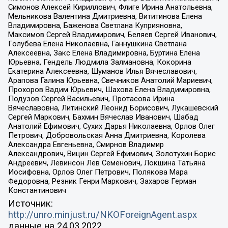
Симонов Алексей Кириллович, Флиге Ирина Анатольевна,
Мельникова Валентина Дмитриевна, Вититинова Елена
Владимировна, Баженова Светлана Куприяновна,
Максимов Сергей Владимирович, Беляев Сергей Иванович,
Голубева Елена Николаевна, Ганнушкина Светлана
Алексеевна, Закс Елена Владимировна, Буртина Елена
Юрьевна, Гендель Людмила Залмановна, Кокорина
Екатерина Алексеевна, Шуманов Илья Вячеславович,
Арапова Галина Юрьевна, Свечников Анатолий Мариевич,
Прохоров Вадим Юрьевич, Шахова Елена Владимировна,
Подузов Сергей Васильевич, Протасова Ирина
Вячеславовна, Литинский Леонид Борисович, Лукашевский
Сергей Маркович, Бахмин Вячеслав Иванович, Шабад
Анатолий Ефимович, Сухих Дарья Николаевна, Орлов Олег
Петрович, Добровольская Анна Дмитриевна, Королева
Александра Евгеньевна, Смирнов Владимир
Александрович, Вицин Сергей Ефимович, Золотухин Борис
Андреевич, Левинсон Лев Семенович, Локшина Татьяна
Иосифовна, Орлов Олег Петрович, Полякова Мара
Федоровна, Резник Генри Маркович, Захаров Герман
Константинович
Источник:
http://unro.minjust.ru/NKOForeignAgent.aspx
данные на
24.03.2022