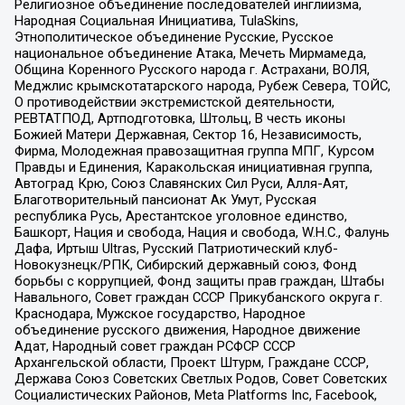
Религиозное объединение последователей инглиизма,
Народная Социальная Инициатива, TulaSkins,
Этнополитическое объединение Русские, Русское
национальное объединение Атака, Мечеть Мирмамеда,
Община Коренного Русского народа г. Астрахани, ВОЛЯ,
Меджлис крымскотатарского народа, Рубеж Севера, ТОЙС,
О противодействии экстремистской деятельности,
РЕВТАТПОД, Артподготовка, Штольц, В честь иконы
Божией Матери Державная, Сектор 16, Независимость,
Фирма, Молодежная правозащитная группа МПГ, Курсом
Правды и Единения, Каракольская инициативная группа,
Автоград Крю, Союз Славянских Сил Руси, Алля-Аят,
Благотворительный пансионат Ак Умут, Русская
республика Русь, Арестантское уголовное единство,
Башкорт, Нация и свобода, Нация и свобода, W.H.С., Фалунь
Дафа, Иртыш Ultras, Русский Патриотический клуб-
Новокузнецк/РПК, Сибирский державный союз, Фонд
борьбы с коррупцией, Фонд защиты прав граждан, Штабы
Навального, Совет граждан СССР Прикубанского округа г.
Краснодара, Мужское государство, Народное
объединение русского движения, Народное движение
Адат, Народный совет граждан РСФСР СССР
Архангельской области, Проект Штурм, Граждане СССР,
Держава Союз Советских Светлых Родов, Совет Советских
Социалистических Районов, Meta Platforms Inc, Facebook,