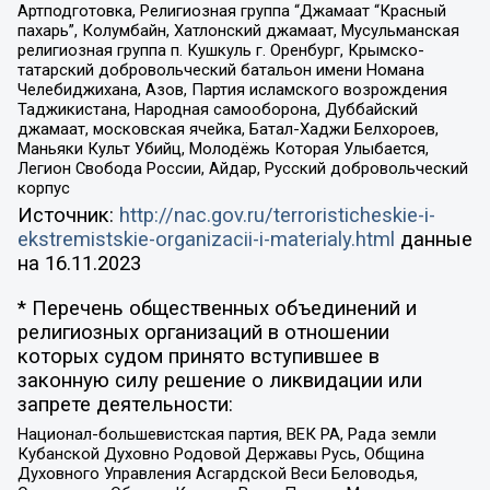
Артподготовка, Религиозная группа “Джамаат “Красный
пахарь”, Колумбайн, Хатлонский джамаат, Мусульманская
религиозная группа п. Кушкуль г. Оренбург, Крымско-
татарский добровольческий батальон имени Номана
Челебиджихана, Азов, Партия исламского возрождения
Таджикистана, Народная самооборона, Дуббайский
джамаат, московская ячейка, Батал-Хаджи Белхороев,
Маньяки Культ Убийц, Молодёжь Которая Улыбается,
Легион Свобода России, Айдар, Русский добровольческий
корпус
Источник:
http://nac.gov.ru/terroristicheskie-i-
ekstremistskie-organizacii-i-materialy.html
данные
на
16.11.2023
* Перечень общественных объединений и
религиозных организаций в отношении
которых судом принято вступившее в
законную силу решение о ликвидации или
запрете деятельности:
Национал-большевистская партия, ВЕК РА, Рада земли
Кубанской Духовно Родовой Державы Русь, Община
Духовного Управления Асгардской Веси Беловодья,