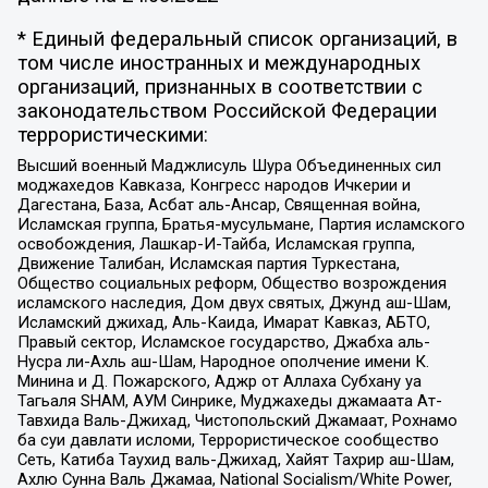
* Единый федеральный список организаций, в
том числе иностранных и международных
организаций, признанных в соответствии с
законодательством Российской Федерации
террористическими:
Высший военный Маджлисуль Шура Объединенных сил
моджахедов Кавказа, Конгресс народов Ичкерии и
Дагестана, База, Асбат аль-Ансар, Священная война,
Исламская группа, Братья-мусульмане, Партия исламского
освобождения, Лашкар-И-Тайба, Исламская группа,
Движение Талибан, Исламская партия Туркестана,
Общество социальных реформ, Общество возрождения
исламского наследия, Дом двух святых, Джунд аш-Шам,
Исламский джихад, Аль-Каида, Имарат Кавказ, АБТО,
Правый сектор, Исламское государство, Джабха аль-
Нусра ли-Ахль аш-Шам, Народное ополчение имени К.
Минина и Д. Пожарского, Аджр от Аллаха Субхану уа
Тагьаля SHAM, АУМ Синрике, Муджахеды джамаата Ат-
Тавхида Валь-Джихад, Чистопольский Джамаат, Рохнамо
ба суи давлати исломи, Террористическое сообщество
Сеть, Катиба Таухид валь-Джихад, Хайят Тахрир аш-Шам,
Ахлю Сунна Валь Джамаа, National Socialism/White Power,