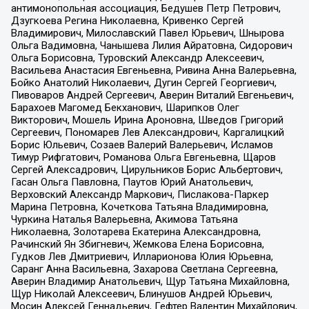
антимонопольная ассоциация, Бедушев Петр Петрович,
Дзугкоева Регина Николаевна, Кривенко Сергей
Владимирович, Милославский Павел Юрьевич, Шнырова
Ольга Вадимовна, Чанышева Лилия Айратовна, Сидорович
Ольга Борисовна, Туровский Александр Алексеевич,
Васильева Анастасия Евгеньевна, Ривина Анна Валерьевна,
Бойко Анатолий Николаевич, Дугин Сергей Георгиевич,
Пивоваров Андрей Сергеевич, Аверин Виталий Евгеньевич,
Барахоев Магомед Бекханович, Шарипков Олег
Викторович, Мошель Ирина Ароновна, Шведов Григорий
Сергеевич, Пономарев Лев Александрович, Каргалицкий
Борис Юльевич, Созаев Валерий Валерьевич, Исламов
Тимур Рифгатович, Романова Ольга Евгеньевна, Щаров
Сергей Алексадрович, Цирульников Борис Альбертович,
Гасан Ольга Павловна, Паутов Юрий Анатольевич,
Верховский Александр Маркович, Пислакова-Паркер
Марина Петровна, Кочеткова Татьяна Владимировна,
Чуркина Наталья Валерьевна, Акимова Татьяна
Николаевна, Золотарева Екатерина Александровна,
Рачинский Ян Збигневич, Жемкова Елена Борисовна,
Гудков Лев Дмитриевич, Илларионова Юлия Юрьевна,
Саранг Анна Васильевна, Захарова Светлана Сергеевна,
Аверин Владимир Анатольевич, Щур Татьяна Михайловна,
Щур Николай Алексеевич, Блинушов Андрей Юрьевич,
Мосин Алексей Геннадьевич, Гефтер Валентин Михайлович,