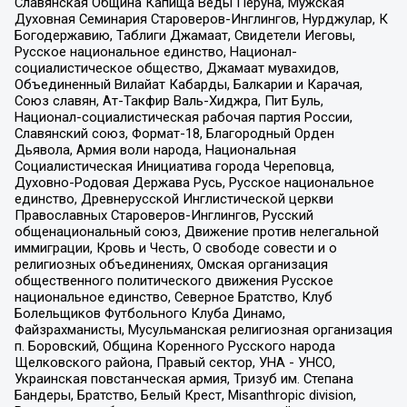
Славянская Община Капища Веды Перуна, Мужская
Духовная Семинария Староверов-Инглингов, Нурджулар, К
Богодержавию, Таблиги Джамаат, Свидетели Иеговы,
Русское национальное единство, Национал-
социалистическое общество, Джамаат мувахидов,
Объединенный Вилайат Кабарды, Балкарии и Карачая,
Союз славян, Ат-Такфир Валь-Хиджра, Пит Буль,
Национал-социалистическая рабочая партия России,
Славянский союз, Формат-18, Благородный Орден
Дьявола, Армия воли народа, Национальная
Социалистическая Инициатива города Череповца,
Духовно-Родовая Держава Русь, Русское национальное
единство, Древнерусской Инглистической церкви
Православных Староверов-Инглингов, Русский
общенациональный союз, Движение против нелегальной
иммиграции, Кровь и Честь, О свободе совести и о
религиозных объединениях, Омская организация
общественного политического движения Русское
национальное единство, Северное Братство, Клуб
Болельщиков Футбольного Клуба Динамо,
Файзрахманисты, Мусульманская религиозная организация
п. Боровский, Община Коренного Русского народа
Щелковского района, Правый сектор, УНА - УНСО,
Украинская повстанческая армия, Тризуб им. Степана
Бандеры, Братство, Белый Крест, Misanthropic division,