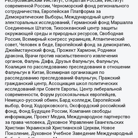
Республиканский Институт, Открытая Россия, Институт
современной России, Черноморский фонд регионального
сотрудничества, Европейская Платформа за
Демократические Выборы, Международный центр
электоральных исследований, Германский фонд Маршалла
Соединенных Штатов, Тихоокеанский центр защиты
окружающей среды и природных ресурсов, Свободная
Россия, Всемирный конгресс украинцев, Атлантический
совет, Человек в беде, Европейский фонд за демократию,
Джеймстаунский фонд, Прожект Хармони, Родники
дракона, Врачи против насильственного извлечения
органов, Фалунь Дафа, Друзья Фалуньгун, Фалуньгун,
Коалиция по расследованию преследования в отношении
Фалуньгун в Китае, Всемирная организация по
расследованию преследований Фалуньгун, Пражский
гражданский центр, Ассоциация школ политических
исследований при Совете Европы, Центр либеральной
современности, Форум русскоязычных европейцев,
Немецко-русский обмен, Бард колледж, Европейский
выбор, Фонд Ходорковского, Оксфордский российский
фонд, Фонд Будущее России, Компания свободы
информации, Проект Медиа, Международное партнерство
за права человека, Духовное Управление Евангельских
Христиан Украинской Христианской Церкви, Новое
Поколение, Духовное Учебное Заведение Международный