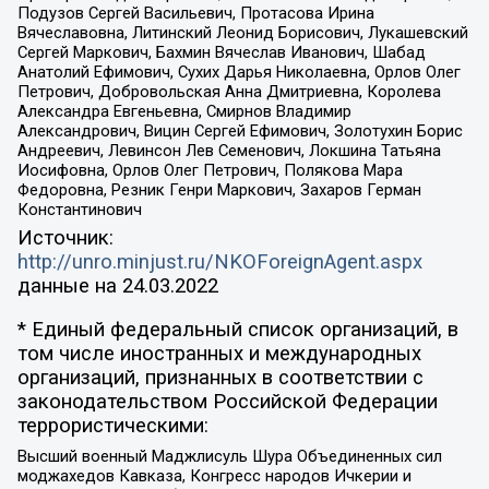
Подузов Сергей Васильевич, Протасова Ирина
Вячеславовна, Литинский Леонид Борисович, Лукашевский
Сергей Маркович, Бахмин Вячеслав Иванович, Шабад
Анатолий Ефимович, Сухих Дарья Николаевна, Орлов Олег
Петрович, Добровольская Анна Дмитриевна, Королева
Александра Евгеньевна, Смирнов Владимир
Александрович, Вицин Сергей Ефимович, Золотухин Борис
Андреевич, Левинсон Лев Семенович, Локшина Татьяна
Иосифовна, Орлов Олег Петрович, Полякова Мара
Федоровна, Резник Генри Маркович, Захаров Герман
Константинович
Источник:
http://unro.minjust.ru/NKOForeignAgent.aspx
данные на
24.03.2022
* Единый федеральный список организаций, в
том числе иностранных и международных
организаций, признанных в соответствии с
законодательством Российской Федерации
террористическими:
Высший военный Маджлисуль Шура Объединенных сил
моджахедов Кавказа, Конгресс народов Ичкерии и