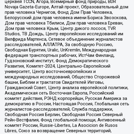
церквей TCCN, Агора, Всемирный фонд природы, BDR
Novaja Gazeta-Europe, Алтай проект, Образовательный дом
прав человека Чернигов, Фонд Дом Прав Человека,
Белорусский дом прав человека имени Бориса Звозскова,
Дом прав человека Тбилиси, Дом прав человека Ереван,
Дом прав человека Крым, Центр дикого лосося, TVR
Studios, ТВ Дождь, Центр европейских исследований им
Вилфрида Мартенса, Сетевое объединение журналистов
расследователей, АЛЛАТРА, За свободную Россию,
Свободная Бурятия, Uralic, UnKremlin, Международная
федерация транспортных рабочих, ИстЧам Финланд,
Гудзоновский институт, Фонд Демократического
Развития, Комитет-2024, Центрально-Европейский
университет, Центр восточноевропейских и
международных исследований, Общество Сторожевой
башни, Библии и трактатов Свидетелей Иеговы,
Гражданский Совет, Центр анализа европейской политики,
Академическая сеть Восточная Европа, Российский
комитет действия, РЭНД корпорейшн, Русская Америка за
демократию в России, Настоящая Россия, Глобальная сеть
журналистов-расследователей, Служба поддержки,
Свободная Россия Берлин, Свободная Россия Северный
Рейн-Вестфалия, Фонд глобальной помощи, Антивоенный
комитет России, Russie-Libertes, La Asocicion de Rusos
Libres, Союз за возвращение Северных территорий,