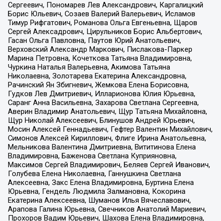
Сергеевич, Пономарев Лев Александрович, Каргалицкий
Борис Юльевич, Созаев Валерий Валерьевич, Исламов
Тимур Рифгатович, Романова Ольга Евгеньевна, Щаров
Сергей Алексадрович, Цирульников Борис Альбертович,
Гасан Ольга Павловна, Паутов Юрий Анатольевич,
Верховский Александр Маркович, Пислакова-Паркер
Марина Петровна, Кочеткова Татьяна Владимировна,
Чуркина Наталья Валерьевна, Акимова Татьяна
Николаевна, Золотарева Екатерина Александровна,
Рачинский Ян Збигневич, Жемкова Елена Борисовна,
Гудков Лев Дмитриевич, Илларионова Юлия Юрьевна,
Саранг Анна Васильевна, Захарова Светлана Сергеевна,
Аверин Владимир Анатольевич, Щур Татьяна Михайловна,
Щур Николай Алексеевич, Блинушов Андрей Юрьевич,
Мосин Алексей Геннадьевич, Гефтер Валентин Михайлович,
Симонов Алексей Кириллович, Флиге Ирина Анатольевна,
Мельникова Валентина Дмитриевна, Вититинова Елена
Владимировна, Баженова Светлана Куприяновна,
Максимов Сергей Владимирович, Беляев Сергей Иванович,
Голубева Елена Николаевна, Ганнушкина Светлана
Алексеевна, Закс Елена Владимировна, Буртина Елена
Юрьевна, Гендель Людмила Залмановна, Кокорина
Екатерина Алексеевна, Шуманов Илья Вячеславович,
Арапова Галина Юрьевна, Свечников Анатолий Мариевич,
Прохоров Вадим Юрьевич, Шахова Елена Владимировна,