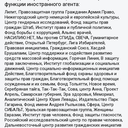
функции иностранного агента:
Лилит, Правозащитная группа Гражданин.Армия.Право,
Нижегородский центр немецкой и европейской культуры,
Центр гендерных исследований, Фонд защиты прав
граждан Штаб, Институт права и публичной политики,
Фонд борьбы с коррупцией, Альянс врачей,
НАСИЛИЮ.НЕТ, Мы против СПИДа, СВЕЧА, Гуманитарное
действие, Открытый Петербург, Лига Избирателей,
Правовая инициатива, Гражданский Союз, Хасдей
Ерушалаим, Центр поддержки и содействия развитию
средств массовой информации, Горячая Линия, В защиту
прав заключенных, Институт глобализации и социальных
движений, Центр социально-информационных инициатив
Действие, Благотворительный фонд охраны здоровья и
защиты прав граждан, Благотворительный фонд помощи
осужденным и их семьям, Фонд Тольятти, Новое время,
Серебряная тайга, Так-Так-Так, Сова, центр Анна, Проект
Апрель, Самарская губерния, Эра здоровья, Мемориал,
Аналитический Центр Юрия Левады, Издательство Парк
Гагарина, Фонд имени Андрея Рылькова, Сфера, Центр
СИБАЛЬТ, Уральская правозащитная группа, Женщины
Евразии, Институт прав человека, Фонд защиты гласности,
Российский исследовательский центр по правам человека,
Дальневосточный центр развития гражданских инициатив