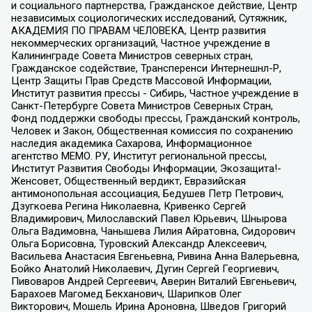
и социального партнерства, Гражданское действие, Центр
независимых социологических исследований, Сутяжник,
АКАДЕМИЯ ПО ПРАВАМ ЧЕЛОВЕКА, Центр развития
некоммерческих организаций, Частное учреждение в
Калининграде Совета Министров северных стран,
Гражданское содействие, Трансперенси Интернешнл-Р,
Центр Защиты Прав Средств Массовой Информации,
Институт развития прессы - Сибирь, Частное учреждение в
Санкт-Петербурге Совета Министров Северных Стран,
Фонд поддержки свободы прессы, Гражданский контроль,
Человек и Закон, Общественная комиссия по сохранению
наследия академика Сахарова, Информационное
агентство МЕМО. РУ, Институт региональной прессы,
Институт Развития Свободы Информации, Экозащита!-
Женсовет, Общественный вердикт, Евразийская
антимонопольная ассоциация, Бедушев Петр Петрович,
Дзугкоева Регина Николаевна, Кривенко Сергей
Владимирович, Милославский Павел Юрьевич, Шнырова
Ольга Вадимовна, Чанышева Лилия Айратовна, Сидорович
Ольга Борисовна, Туровский Александр Алексеевич,
Васильева Анастасия Евгеньевна, Ривина Анна Валерьевна,
Бойко Анатолий Николаевич, Дугин Сергей Георгиевич,
Пивоваров Андрей Сергеевич, Аверин Виталий Евгеньевич,
Барахоев Магомед Бекханович, Шарипков Олег
Викторович, Мошель Ирина Ароновна, Шведов Григорий