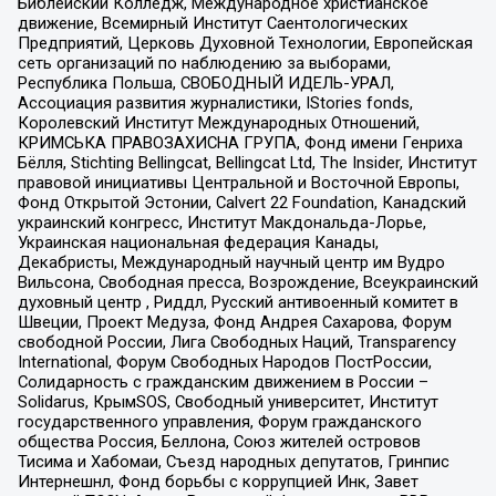
Библейский Колледж, Международное христианское
движение, Всемирный Институт Саентологических
Предприятий, Церковь Духовной Технологии, Европейская
сеть организаций по наблюдению за выборами,
Республика Польша, СВОБОДНЫЙ ИДЕЛЬ-УРАЛ,
Ассоциация развития журналистики, IStories fonds,
Королевский Институт Международных Отношений,
КРИМСЬКА ПРАВОЗАХИСНА ГРУПА, Фонд имени Генриха
Бёлля, Stichting Bellingcat, Bellingcat Ltd, The Insider, Институт
правовой инициативы Центральной и Восточной Европы,
Фонд Открытой Эстонии, Calvert 22 Foundation, Канадский
украинский конгресс, Институт Макдональда-Лорье,
Украинская национальная федерация Канады,
Декабристы, Международный научный центр им Вудро
Вильсона, Свободная пресса, Возрождение, Всеукраинский
духовный центр , Риддл, Русский антивоенный комитет в
Швеции, Проект Медуза, Фонд Андрея Сахарова, Форум
свободной России, Лига Свободных Наций, Transparеncy
International, Форум Свободных Народов ПостРоссии,
Солидарность с гражданским движением в России –
Solidarus, КрымSOS, Свободный университет, Институт
государственного управления, Форум гражданского
общества Россия, Беллона, Союз жителей островов
Тисима и Хабомаи, Съезд народных депутатов, Гринпис
Интернешнл, Фонд борьбы с коррупцией Инк, Завет