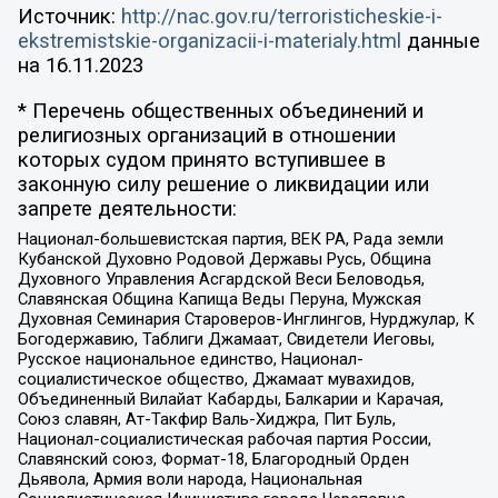
Источник:
http://nac.gov.ru/terroristicheskie-i-
ekstremistskie-organizacii-i-materialy.html
данные
на
16.11.2023
* Перечень общественных объединений и
религиозных организаций в отношении
которых судом принято вступившее в
законную силу решение о ликвидации или
запрете деятельности:
Национал-большевистская партия, ВЕК РА, Рада земли
Кубанской Духовно Родовой Державы Русь, Община
Духовного Управления Асгардской Веси Беловодья,
Славянская Община Капища Веды Перуна, Мужская
Духовная Семинария Староверов-Инглингов, Нурджулар, К
Богодержавию, Таблиги Джамаат, Свидетели Иеговы,
Русское национальное единство, Национал-
социалистическое общество, Джамаат мувахидов,
Объединенный Вилайат Кабарды, Балкарии и Карачая,
Союз славян, Ат-Такфир Валь-Хиджра, Пит Буль,
Национал-социалистическая рабочая партия России,
Славянский союз, Формат-18, Благородный Орден
Дьявола, Армия воли народа, Национальная