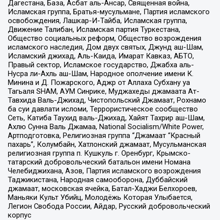
Дагестана, База, Асбат аль-Ансар, Священная война,
Исламская группа, Братья-мусульмане, Партия исламского
освобождения, Лашкар-И-Тайба, Исламская группа,
Движение Талибан, Исламская партия Туркестана,
Общество социальных реформ, Общество возрождения
исламского наследия, Дом двух святых, Джунд аш-Шам,
Исламский джихад, Аль-Каида, Имарат Кавказ, АБТО,
Правый сектор, Исламское государство, Джабха аль-
Нусра ли-Ахль аш-Шам, Народное ополчение имени К.
Минина и Д. Пожарского, Аджр от Аллаха Субхану уа
Тагьаля SHAM, АУМ Синрике, Муджахеды джамаата Ат-
Тавхида Валь-Джихад, Чистопольский Джамаат, Рохнамо
ба суи давлати исломи, Террористическое сообщество
Сеть, Катиба Таухид валь-Джихад, Хайят Тахрир аш-Шам,
Ахлю Сунна Валь Джамаа, National Socialism/White Power,
Артподготовка, Религиозная группа “Джамаат “Красный
пахарь”, Колумбайн, Хатлонский джамаат, Мусульманская
религиозная группа п. Кушкуль г. Оренбург, Крымско-
татарский добровольческий батальон имени Номана
Челебиджихана, Азов, Партия исламского возрождения
Таджикистана, Народная самооборона, Дуббайский
джамаат, московская ячейка, Батал-Хаджи Белхороев,
Маньяки Культ Убийц, Молодёжь Которая Улыбается,
Легион Свобода России, Айдар, Русский добровольческий
корпус