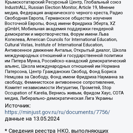
Крымскотатарский Ресурсный Центр, Глобальный союз
IndustriALL, Russian Election Monitor, Article 19, Мнение
медиа, Федерация анархического черного креста, Радио
Свободная Европа, Германское общество изучения
Восточной Европы, Фонд имени Фридриха Эберта, XZ
gGmbH, Мобильная академия поддержки гендерной
демократии и миротворчества, Форум имени Льва
Копелева, American Councils for International Education,
Cultural Vistas, Institute of International Education,
Антивоенное движение Антальи, Открытый диалог, Школа
международных отношений и государственной политики
им Питера Мунка, Российско-канадский демократический
альянс, Школа международных отношений им Нормана
Патерсона, Центр Гражданских Свобод, Фонд Бориса
Немцова за Свободу, Фонд имени Фридриха Науманна за
свободу, Феминистское антивоенное сопротивление,
Комитет независимости Ингушетии, Прометей, Stop
Occupation of Karelia, Вернись живым, Фридом Хаус, СОТА
медиа, Либерально-демократическая Лига Украины
Источник:
https://minjust.gov.ru/ru/documents/7756/
данные на
13.05.2024
* Сведения реестра НКО, выполняющих