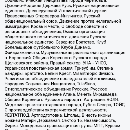
Социалистическая Инициатива города Череповца,
Духовно-Родовая Держава Русь, Русское национальное
единство, Древнерусской Инглистической церкви
Православных Староверов-Инглингов, Русский
общенациональный союз, Движение против нелегальной
иммиграции, Кровь и Честь, О свободе совести и о
религиозных объединениях, Омская организация
общественного политического движения Русское
национальное единство, Северное Братство, Клуб
Болельщиков Футбольного Клуба Динамо,
Файзрахманисты, Мусульманская религиозная организация
п. Боровский, Община Коренного Русского народа
Щелковского района, Правый сектор, УНА - УНСО,
Украинская повстанческая армия, Тризуб им. Степана
Бандеры, Братство, Белый Крест, Misanthropic division,
Религиозное объединение последователей инглиизма,
Народная Социальная Инициатива, TulaSkins,
Этнополитическое объединение Русские, Русское
национальное объединение Атака, Мечеть Мирмамеда,
Община Коренного Русского народа г. Астрахани, ВОЛЯ,
Меджлис крымскотатарского народа, Рубеж Севера, ТОЙС,
О противодействии экстремистской деятельности,
РЕВТАТПОД, Артподготовка, Штольц, В честь иконы
Божией Матери Державная, Сектор 16, Независимость,
Фирма, Молодежная правозащитная группа МПГ, Курсом