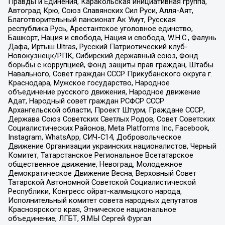
Правды и Единения, Каракольская инициативная группа,
Автоград Крю, Союз Славянских Сил Руси, Алля-Аят,
Благотворительный пансионат Ак Умут, Русская
республика Русь, Арестантское уголовное единство,
Башкорт, Нация и свобода, Нация и свобода, W.H.С., Фалунь
Дафа, Иртыш Ultras, Русский Патриотический клуб-
Новокузнецк/РПК, Сибирский державный союз, Фонд
борьбы с коррупцией, Фонд защиты прав граждан, Штабы
Навального, Совет граждан СССР Прикубанского округа г.
Краснодара, Мужское государство, Народное
объединение русского движения, Народное движение
Адат, Народный совет граждан РСФСР СССР
Архангельской области, Проект Штурм, Граждане СССР,
Держава Союз Советских Светлых Родов, Совет Советских
Социалистических Районов, Meta Platforms Inc, Facebook,
Instagram, WhatsApp, СИЧ-С14, Добровольческое
Движение Организации украинских националистов, Черный
Комитет, Татарстанское Региональное Всетатарское
общественное движение, Невоград, Молодежное
Демократическое Движение Весна, Верховный Совет
Татарской Автономной Советской Социалистической
Республики, Конгресс ойрат-калмыцкого народа,
Исполнительный комитет совета народных депутатов
Красноярского края, Этническое национальное
объединение, ЛГБТ, Я.МЫ Сергей Фургал