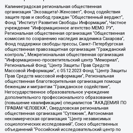
Калининградская региональная общественная организация "Экозащита!-Женсовет", Фонд содействия защите прав и свобод граждан "Общественный вердикт", Фонд "Институт Развития Свободы Информации", Частное учреждение "Информационное агентство МЕМО. РУ", Региональная общественная организация "Общественная комиссия по сохранению наследия академика Сахарова", Фонд поддержки свободы прессы, Санкт-Петербургская общественная правозащитная организация "Гражданский контроль", Межрегиональная общественная организация "Информационно-просветительский центр "Мемориал", Региональный Фонд "Центр Защиты Прав Средств Массовой Информации", с 05.12.2023 Фонд "Центр Защиты Прав Средств массовой информации", Региональная общественная благотворительная организация помощи беженцам и мигрантам "Гражданское содействие", Негосударственное образовательное учреждение дополнительного профессионального образования (повышение квалификации) специалистов "АКАДЕМИЯ ПО ПРАВАМ ЧЕЛОВЕКА", Свердловская региональная общественная организация "Сутяжник", Автономная некоммерческая организация "Центр независимых социологических исследований", Союз общественных объединений "Российский исследовательский центр по правам человека", Региональное общественное учреждение научно-информационный центр "МЕМОРИАЛ", Некоммерческая организация "Фонд защиты гласности", Автономная некоммерческая организация "Институт прав человека", Городская общественная организация "Екатеринбургское общество "МЕМОРИАЛ", Городская общественная организация "Рязанское историко-просветительское и правозащитное общество "Мемориал" (Рязанский Мемориал), Челябинский региональный орган общественной самодеятельности – женское общественное объединение "Женщины Евразии", Челябинский региональный орган общественной самодеятельности "Уральская правозащитная группа", Фонд содействия защите здоровья и социальной справедливости имени Андрея Рылькова, Автономная Некоммерческая Организация "Аналитический Центр Юрия Левады", Автономная некоммерческая организация социальной поддержки населения "Проект Апрель", Региональная общественная организация помощи женщинам и детям, находящимся в кризисной ситуации "Информационно-методический центр "Анна", Фонд содействия развитию массовых коммуникаций и правовому просвещению "Так-так-Так", Фонд содействия устойчивому развитию "Серебряная тайга", Свердловский региональный общественный фонд социальных проектов "Новое время", "Idel.Реалии", Кавказ.Реалии, Крым.Реалии, Телеканал Настоящее Время, Татаро-башкирская служба Радио Свобода (Azatliq Radiosi), Радио Свободная Европа/Радио Свобода (PCE/PC), "Сибирь.Реалии", "Фактограф", Благотворительный фонд помощи осужденным и их семьям, Автономная некоммерческая организация "Институт глобализации и социальных движений", Фонд "В защиту прав заключенных", Частное учреждение "Центр поддержки и содействия развитию средств массовой информации", Пензенский региональный общественный благотворительный фонд "Гражданский союз", "Север.Реалии", Некоммерческая организация Фонд "Правовая инициатива", Общество с ограниченной ответственностью "Радио Свободная Европа/Радио Свобода", Чешское информационное агентство "MEDIUM-ORIENT", Красноярская региональная общественная организация "Мы против СПИДа", Камалягин Денис Николаевич, Маркелов Сергей Евгеньевич, Пономарев Лев Александрович, Савицкая Людмила Алексеевна, Автономная некоммерческая организация "Центр по работе с проблемой насилия "НАСИЛИЮ.НЕТ", Межрегиональный профессиональный союз работников здравоохранения "Альянс врачей", Юридическое лицо, зарегистрированное в Латвийской Республике, SIA "Medusa Project" (регистрационный номер 40103797863, дата регистрации 10.06.2014), Некоммерческая организация "Фонд по борьбе с коррупцией", Автономная некоммерческая организация "Институт права и публичной политики", Баданин Роман Сергеевич, Гликин Максим Александрович, Железнова Мария Михайловна, Лукьянова Юлия Сергеевна, Маетная Елизавета Витальевна, Маняхин Петр Борисович, Чуракова Ольга Владимировна, Ярош Юлия Петровна, Юридическое лицо "The Insider SIA", зарегистрированное в Риге, Латвийская Республика (дата регистрации 26.06.2015), являющееся администратором доменного имени интернет-издания "The Insider SIA", https://theins.ru, Постернак Алексей Евгеньевич, Рубин Михаил Аркадьевич, Анин Роман Александрович, Юридическое лицо Istories fonds, зарегистрированное в Латвийской Республике (регистрационный номер 50008295751, дата регистрации 24.02.2020), Великовский Дмитрий Александрович, Долинина Ирина Николаевна, Мароховская Алеся Алексеевна, Шлейнов Роман Юрьевич, Шмагун Олеся Валентиновна, Общество с ограниченной ответственностью "Альтаир 2021", Общество с ограниченной ответственностью "Вега 2021", Общество с ограниченной ответственностью "Главный редактор 2021", Общество с ограниченной ответственностью "Ромашки монолит", Важенков Артем Валерьевич, Ивановская областная общественная организация "Центр гендерных исследований", Гурман Юрий Альбертович, Медиапроект "ОВД-Инфо", Егоров Владимир Владимирович, Жилинский Владимир Александрович, Общество с ограниченной ответственностью "ЗП", Иванова София Юрьевна, Карезина Инна Павловна, Кильтау Екатерина Викторовна, Петров Алексей Викторович, Пискунов Сергей Евгеньевич, Смирнов Сергей Сергеевич, Тихонов Михаил Сергеевич, Общество с ограниченной ответственностью "ЖУРНАЛИСТ-ИНОСТРАННЫЙ АГЕНТ", Арапова Галина Юрьевна, Вольтская Татьяна Анатольевна, Американская компания "Mason G.E.S. Anonymous Foundation" (США), являющаяся владельцем интернет-издания https://mnews.world/, Компания "Stichting Bellingcat", зарегистрированная в Нидерландах (дата регистрации 11.07.2018), Захаров Андрей Вячеславович, Клепиковская Екатерина Дмитриевна, Общество с ограниченной ответственностью "МЕМО", Перл Роман Александрович, Симонов Евгений Алексеевич, Соловьева Елена Анатольевна, Сотников Даниил Владимирович, Сурначева Елизавета Дмитриевна, Автономная некоммерческая организация по защите прав человека и информированию населения "Якутия – Наше Мнение", Общество с ограниченной ответственностью "Москоу диджитал медиа", с 26.01.2023 Общество с ограниченной ответственностью "Чайка Белые сады", Ветошкина Валерия Валерьевна, Заговора Максим Александрович, Межрегиональное общественное движение "Российская ЛГБТ - сеть", Оленичев Максим Владимирович, Павлов Иван Юрьевич, Скворцова Елена Сергеевна, Общество с ограниченной ответственностью "Как бы инагент", Кочетков Игорь Викторович, Общество с ограниченной ответственностью "Честные выборы", Еланчик Олег Александрович, Общество с ограниченной ответственностью "Нобелевский призыв", Гималова Регина Эмилевна, Григорьев Андрей Валерьевич, Григорьева Алина Александровна, Ассоциация по содействию защите прав призывников, альтернативнослужащих и военнослужащих "Правозащитная группа "Гражданин.Армия.Право", Хисамова Регина Фаритовна, Автономная некоммерческая организация по реализации социально-правовых программ "Лилит", Дальневосточное общественное движение "Маяк", Санкт-Петербургская ЛГБТ-инициативная группа "Выход", Инициативная группа ЛГБТ+ "Реверс", Алексеев Андрей Викторович, Бекбулатова Таисия Львовна, Беляев Иван Михайлович, Владыкина Елена Сергеевна, Гельман Марат Александрович, Никульшина Вероника Юрьевна, Толоконникова Надежда Андреевна, Шендерович Виктор Анатольевич, Общество с ограниченной ответственностью "Данное сообщение", Общество с ограниченной ответственностью Издательский дом "Новая глава", Айнбиндер Александра Александровна, Московский комьюнити-центр для ЛГБТ+инициатив, Благотворительный фонд развития филантропии, Deutsche Welle (Германия, Kurt-Schumacher-Strasse 3, 53113 Bonn), Борзунова Мария Михайловна, Воробьев Виктор Викторович, Голубева Анна Львовна, Константинова Алла Михайловна, Малкова Ирина Владимировна, Мурадов Мурад Абдулгалимович, Осетинская Елизавета Николаевна, Понасенков Евгений Николаевич, Ганапольский Матвей Юрьевич, Киселев Евгений Алексеевич, Борухович Ирина Григорьевна, Дремин Иван Тимофеевич, Дубровский Дмитрий Викторович, Красноярская региональная общественная организация поддержки и развития альтернативных образовательных технологий и межкультурных коммуникаций "ИНТЕРРА", Маяковская Екатерина Алексеевна, Фейгин Марк Захарович, Филимонов Андрей Викторович, Дзугкоева Регина Николаевна, Доброхотов Роман Александрович, Дудь Юрий Александрович, Елкин Сергей Владимирович, Кругликов Кирилл Игоревич, Сабунаева Мария Леонидовна, Семенов Алексей Владимирович, Шаинян Карен Багратович, Шульман Екатерина Михайловна, Асафьев Артур Валерьевич, Вахштайн Виктор Семенович, Венедиктов Алексей Алексеевич, Лушникова Екатерина Евгеньевна, Волков Леонид Михайлович, Невзоров Александр Глебович, Пархоменко Сергей Борисович, Сироткин Ярослав Николаевич, Кара-Мурза Владимир Владимирович, Баранова Наталья Владимировна, Гозман Леонид Яковлевич, Кагарлицкий Борис Юльевич, Климарев Михаил Валерьевич, Милов Владимир Станиславович, Автономная некоммерческая организация Краснодарский центр современного искусства "Типография", Моргенштерн Алишер Тагирович, Соболь Любовь Эдуардовна, Общество с ограниченной ответственностью "ЛИЗА НОРМ", Каспаров Гарри Кимович, Ходорковский Михаил Борисович, Общество с ограниченной ответственностью "Апрельские тезисы", Данилович Ирина Брониславовна, Кашин Олег Владимирович, Петров Николай Владимирович, Пивоваров Алексей Владимирович, Соколов Михаил Владимирович, Цветкова Юлия Владимировна, Чичваркин Евгений Александрович, Комитет против пыток/Команда против пыток, Общество с ограниченной ответственностью "Первый научный", Общество с ограниченной ответственностью "Вертолет и ко", Белоцерковская Вероника Борисовна, Кац Максим Евгеньевич, Лазарева Татьяна Юрьевна, Шаведдинов Руслан Табризович, Яшин Илья Валерьевич, Общество с ограниченной ответственностью "Иноагент ААВ", Алешковский Дмитрий Петрович, Альбац Евгения Марковна, Быков Дмитрий Львович, Галямина Юлия Евгеньевна, Лойко Сергей Леонидович, Мартынов Кирилл Константинович, Медведев Сергей Александрович, Крашенинников Федор Геннадиевич, Гордеева Катерина Вл