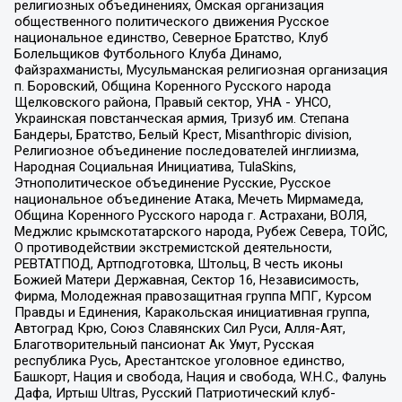
религиозных объединениях, Омская организация
общественного политического движения Русское
национальное единство, Северное Братство, Клуб
Болельщиков Футбольного Клуба Динамо,
Файзрахманисты, Мусульманская религиозная организация
п. Боровский, Община Коренного Русского народа
Щелковского района, Правый сектор, УНА - УНСО,
Украинская повстанческая армия, Тризуб им. Степана
Бандеры, Братство, Белый Крест, Misanthropic division,
Религиозное объединение последователей инглиизма,
Народная Социальная Инициатива, TulaSkins,
Этнополитическое объединение Русские, Русское
национальное объединение Атака, Мечеть Мирмамеда,
Община Коренного Русского народа г. Астрахани, ВОЛЯ,
Меджлис крымскотатарского народа, Рубеж Севера, ТОЙС,
О противодействии экстремистской деятельности,
РЕВТАТПОД, Артподготовка, Штольц, В честь иконы
Божией Матери Державная, Сектор 16, Независимость,
Фирма, Молодежная правозащитная группа МПГ, Курсом
Правды и Единения, Каракольская инициативная группа,
Автоград Крю, Союз Славянских Сил Руси, Алля-Аят,
Благотворительный пансионат Ак Умут, Русская
республика Русь, Арестантское уголовное единство,
Башкорт, Нация и свобода, Нация и свобода, W.H.С., Фалунь
Дафа, Иртыш Ultras, Русский Патриотический клуб-