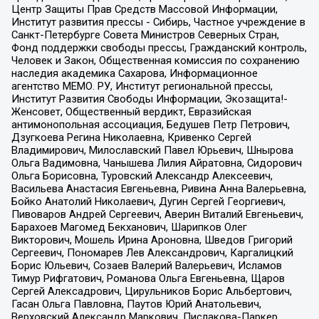
Центр Защиты Прав Средств Массовой Информации,
Институт развития прессы - Сибирь, Частное учреждение в
Санкт-Петербурге Совета Министров Северных Стран,
Фонд поддержки свободы прессы, Гражданский контроль,
Человек и Закон, Общественная комиссия по сохранению
наследия академика Сахарова, Информационное
агентство МЕМО. РУ, Институт региональной прессы,
Институт Развития Свободы Информации, Экозащита!-
Женсовет, Общественный вердикт, Евразийская
антимонопольная ассоциация, Бедушев Петр Петрович,
Дзугкоева Регина Николаевна, Кривенко Сергей
Владимирович, Милославский Павел Юрьевич, Шнырова
Ольга Вадимовна, Чанышева Лилия Айратовна, Сидорович
Ольга Борисовна, Туровский Александр Алексеевич,
Васильева Анастасия Евгеньевна, Ривина Анна Валерьевна,
Бойко Анатолий Николаевич, Дугин Сергей Георгиевич,
Пивоваров Андрей Сергеевич, Аверин Виталий Евгеньевич,
Барахоев Магомед Бекханович, Шарипков Олег
Викторович, Мошель Ирина Ароновна, Шведов Григорий
Сергеевич, Пономарев Лев Александрович, Каргалицкий
Борис Юльевич, Созаев Валерий Валерьевич, Исламов
Тимур Рифгатович, Романова Ольга Евгеньевна, Щаров
Сергей Алексадрович, Цирульников Борис Альбертович,
Гасан Ольга Павловна, Паутов Юрий Анатольевич,
Верховский Александр Маркович, Пислакова-Паркер