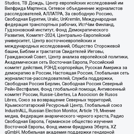
Studios, ТВ Дождь, Центр европейских исследований им
Вилфрида Мартенса, Сетевое объединение журналистов
расследователей, АЛЛАТРА, За свободную Россию,
Свободная Бурятия, Uralic, UnKremlin, Международная
федерация транспортных рабочих, ИстЧам Финланд,
Гудзоновский институт, Фонд Демократического
Развития, Комитет-2024, Центрально-Европейский
университет, Центр восточноевропейских и
международных исследований, Общество Сторожевой
башни, Библии и трактатов Свидетелей Иеговы,
Гражданский Совет, Центр анализа европейской политики,
Академическая сеть Восточная Европа, Российский
комитет действия, РЭНД корпорейшн, Русская Америка за
демократию в России, Настоящая Россия, Глобальная сеть
журналистов-расследователей, Служба поддержки,
Свободная Россия Берлин, Свободная Россия Северный
Рейн-Вестфалия, Фонд глобальной помощи, Антивоенный
комитет России, Russie-Libertes, La Asocicion de Rusos
Libres, Союз за возвращение Северных территорий,
Крымскотатарский Ресурсный Центр, Глобальный союз
IndustriALL, Russian Election Monitor, Article 19, Мнение
медиа, Федерация анархического черного креста, Радио
Свободная Европа, Германское общество изучения
Восточной Европы, Фонд имени Фридриха Эберта, XZ
gGmbH, Мобильная академия поддержки гендерной