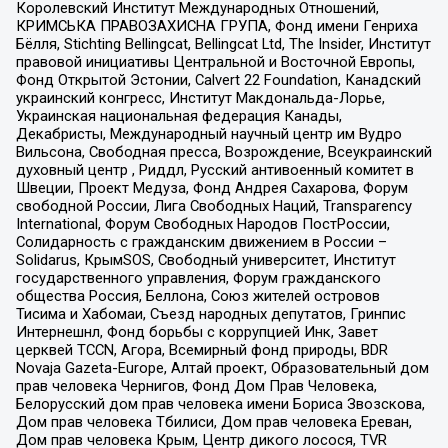
Королевский Институт Международных Отношений,
КРИМСЬКА ПРАВОЗАХИСНА ГРУПА, Фонд имени Генриха
Бёлля, Stichting Bellingcat, Bellingcat Ltd, The Insider, Институт
правовой инициативы Центральной и Восточной Европы,
Фонд Открытой Эстонии, Calvert 22 Foundation, Канадский
украинский конгресс, Институт Макдональда-Лорье,
Украинская национальная федерация Канады,
Декабристы, Международный научный центр им Вудро
Вильсона, Свободная пресса, Возрождение, Всеукраинский
духовный центр , Риддл, Русский антивоенный комитет в
Швеции, Проект Медуза, Фонд Андрея Сахарова, Форум
свободной России, Лига Свободных Наций, Transparеncy
International, Форум Свободных Народов ПостРоссии,
Солидарность с гражданским движением в России –
Solidarus, КрымSOS, Свободный университет, Институт
государственного управления, Форум гражданского
общества Россия, Беллона, Союз жителей островов
Тисима и Хабомаи, Съезд народных депутатов, Гринпис
Интернешнл, Фонд борьбы с коррупцией Инк, Завет
церквей TCCN, Агора, Всемирный фонд природы, BDR
Novaja Gazeta-Europe, Алтай проект, Образовательный дом
прав человека Чернигов, Фонд Дом Прав Человека,
Белорусский дом прав человека имени Бориса Звозскова,
Дом прав человека Тбилиси, Дом прав человека Ереван,
Дом прав человека Крым, Центр дикого лосося, TVR