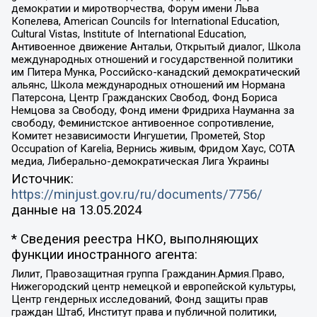
демократии и миротворчества, Форум имени Льва
Копелева, American Councils for International Education,
Cultural Vistas, Institute of International Education,
Антивоенное движение Антальи, Открытый диалог, Школа
международных отношений и государственной политики
им Питера Мунка, Российско-канадский демократический
альянс, Школа международных отношений им Нормана
Патерсона, Центр Гражданских Свобод, Фонд Бориса
Немцова за Свободу, Фонд имени Фридриха Науманна за
свободу, Феминистское антивоенное сопротивление,
Комитет независимости Ингушетии, Прометей, Stop
Occupation of Karelia, Вернись живым, Фридом Хаус, СОТА
медиа, Либерально-демократическая Лига Украины
Источник:
https://minjust.gov.ru/ru/documents/7756/
данные на
13.05.2024
* Сведения реестра НКО, выполняющих
функции иностранного агента:
Лилит, Правозащитная группа Гражданин.Армия.Право,
Нижегородский центр немецкой и европейской культуры,
Центр гендерных исследований, Фонд защиты прав
граждан Штаб, Институт права и публичной политики,