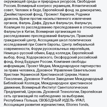
окружающей среды и природных ресурсов, Свободная
Россия, Всемирный конгресс украинцев, Атлантический
совет, Человек в беде, Европейский фонд за демократию,
Джеймстаунский фонд, Прожект Хармони, Родники
дракона, Врачи против насильственного извлечения
органов, Фалунь Дафа, Друзья Фалуньгун, Фалуньгун,
Коалиция по расследованию преследования в отношении
Фалуньгун в Китае, Всемирная организация по
расследованию преследований Фалуньгун, Пражский
гражданский центр, Ассоциация школ политических
исследований при Совете Европы, Центр либеральной
современности, Форум русскоязычных европейцев,
Немецко-русский обмен, Бард колледж, Европейский
выбор, Фонд Ходорковского, Оксфордский российский
фонд, Фонд Будущее России, Компания свободы
информации, Проект Медиа, Международное партнерство
за права человека, Духовное Управление Евангельских
Христиан Украинской Христианской Церкви, Новое
Поколение, Духовное Учебное Заведение Международный
Библейский Колледж, Международное христианское
движение, Всемирный Институт Саентологических
Предприятий, Церковь Духовной Технологии, Европейская
сеть организаций по наблюдению за выборами,
Республика Польша, СВОБОДНЫЙ ИДЕЛЬ-УРАЛ,
Ассоциация развития журналистики, IStories fonds,