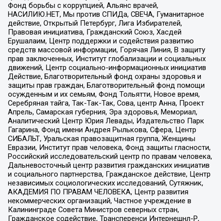
Фонд борьбы с коррупцией, Альянс врачей,
НАСИЛИЮ.НЕТ, Мы против СПИДа, СВЕЧА, Гуманитарное
действие, Открытый Петербург, Лига Избирателей,
Правовая инициатива, Гражданский Союз, Хасдей
Ерушалаим, Центр поддержки и содействия развитию
средств массовой информации, Горячая Линия, В защиту
прав заключенных, Институт глобализации и социальных
движений, Центр социально-информационных инициатив
Действие, Благотворительный фонд охраны здоровья и
защиты прав граждан, Благотворительный фонд помощи
осужденным и их семьям, Фонд Тольятти, Новое время,
Серебряная тайга, Так-Так-Так, Сова, центр Анна, Проект
Апрель, Самарская губерния, Эра здоровья, Мемориал,
Аналитический Центр Юрия Левады, Издательство Парк
Гагарина, Фонд имени Андрея Рылькова, Сфера, Центр
СИБАЛЬТ, Уральская правозащитная группа, Женщины
Евразии, Институт прав человека, Фонд защиты гласности,
Российский исследовательский центр по правам человека,
Дальневосточный центр развития гражданских инициатив
и социального партнерства, Гражданское действие, Центр
независимых социологических исследований, Сутяжник,
АКАДЕМИЯ ПО ПРАВАМ ЧЕЛОВЕКА, Центр развития
некоммерческих организаций, Частное учреждение в
Калининграде Совета Министров северных стран,
Гражданское содействие, Трансперенси Интернешнл-Р,