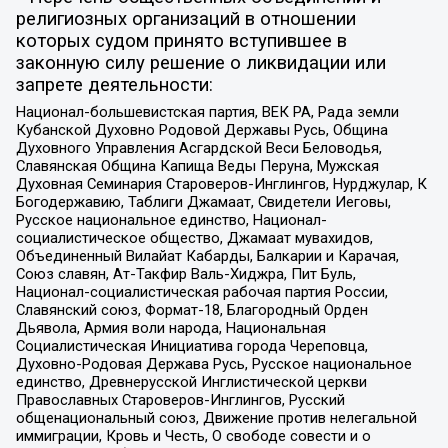
религиозных организаций в отношении
которых судом принято вступившее в
законную силу решение о ликвидации или
запрете деятельности:
Национал-большевистская партия, ВЕК РА, Рада земли
Кубанской Духовно Родовой Державы Русь, Община
Духовного Управления Асгардской Веси Беловодья,
Славянская Община Капища Веды Перуна, Мужская
Духовная Семинария Староверов-Инглингов, Нурджулар, К
Богодержавию, Таблиги Джамаат, Свидетели Иеговы,
Русское национальное единство, Национал-
социалистическое общество, Джамаат мувахидов,
Объединенный Вилайат Кабарды, Балкарии и Карачая,
Союз славян, Ат-Такфир Валь-Хиджра, Пит Буль,
Национал-социалистическая рабочая партия России,
Славянский союз, Формат-18, Благородный Орден
Дьявола, Армия воли народа, Национальная
Социалистическая Инициатива города Череповца,
Духовно-Родовая Держава Русь, Русское национальное
единство, Древнерусской Инглистической церкви
Православных Староверов-Инглингов, Русский
общенациональный союз, Движение против нелегальной
иммиграции, Кровь и Честь, О свободе совести и о