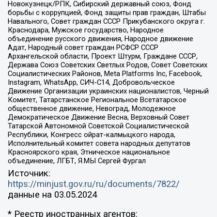
Новокузнецк/РПК, Сибирский державный союз, Фонд
борьбы с коррупцией, Фонд защиты прав граждан, Штабы
Навального, Совет граждан СССР Прикубанского округа г.
Краснодара, Мужское государство, Народное
объединение русского движения, Народное движение
Адат, Народный совет граждан РСФСР СССР
Архангельской области, Проект Штурм, Граждане СССР,
Держава Союз Советских Светлых Родов, Совет Советских
Социалистических Районов, Meta Platforms Inc, Facebook,
Instagram, WhatsApp, СИЧ-С14, Добровольческое
Движение Организации украинских националистов, Черный
Комитет, Татарстанское Региональное Всетатарское
общественное движение, Невоград, Молодежное
Демократическое Движение Весна, Верховный Совет
Татарской Автономной Советской Социалистической
Республики, Конгресс ойрат-калмыцкого народа,
Исполнительный комитет совета народных депутатов
Красноярского края, Этническое национальное
объединение, ЛГБТ, Я.МЫ Сергей Фургал
Источник:
https://minjust.gov.ru/ru/documents/7822/
данные на
03.05.2024
* Реестр иностранных агентов: