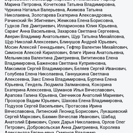
Марина Петровна, Кочеткова Татьяна Владимировна,
Чуркина Наталья Валерьевна, Акимова Татьяна
Николаевна, Золотарева Екатерина Александровна,
Рачинский Ян Збигневич, Жемкова Елена Борисовна,
Гудков Лев Дмитриевич, Илларионова Юлия Юрьевна,
Саранг Анна Васильевна, Захарова Светлана Сергеевна,
Аверин Владимир Анатольевич, Щур Татьяна Михайловна,
Щур Николай Алексеевич, Блинушов Андрей Юрьевич,
Мосин Алексей Геннадьевич, Гефтер Валентин Михайлович,
Симонов Алексей Кириллович, Флиге Ирина Анатольевна,
Мельникова Валентина Дмитриевна, Вититинова Елена
Владимировна, Баженова Светлана Куприяновна,
Максимов Сергей Владимирович, Беляев Сергей Иванович,
Голубева Елена Николаевна, Ганнушкина Светлана
Алексеевна, Закс Елена Владимировна, Буртина Елена
Юрьевна, Гендель Людмила Залмановна, Кокорина
Екатерина Алексеевна, Шуманов Илья Вячеславович,
Арапова Галина Юрьевна, Свечников Анатолий Мариевич,
Прохоров Вадим Юрьевич, Шахова Елена Владимировна,
Подузов Сергей Васильевич, Протасова Ирина
Вячеславовна, Литинский Леонид Борисович, Лукашевский
Сергей Маркович, Бахмин Вячеслав Иванович, Шабад
Анатолий Ефимович, Сухих Дарья Николаевна, Орлов Олег
Петрович, Добровольская Анна Дмитриевна, Королева
Александра Евгеньевна, Смирнов Владимир