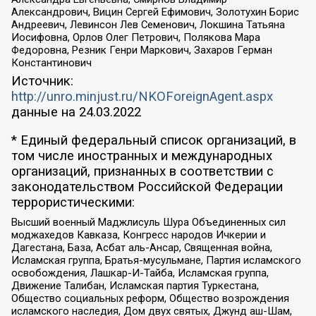
Александрович, Вицин Сергей Ефимович, Золотухин Борис
Андреевич, Левинсон Лев Семенович, Локшина Татьяна
Иосифовна, Орлов Олег Петрович, Полякова Мара
Федоровна, Резник Генри Маркович, Захаров Герман
Константинович
Источник:
http://unro.minjust.ru/NKOForeignAgent.aspx
данные на
24.03.2022
* Единый федеральный список организаций, в
том числе иностранных и международных
организаций, признанных в соответствии с
законодательством Российской Федерации
террористическими:
Высший военный Маджлисуль Шура Объединенных сил
моджахедов Кавказа, Конгресс народов Ичкерии и
Дагестана, База, Асбат аль-Ансар, Священная война,
Исламская группа, Братья-мусульмане, Партия исламского
освобождения, Лашкар-И-Тайба, Исламская группа,
Движение Талибан, Исламская партия Туркестана,
Общество социальных реформ, Общество возрождения
исламского наследия, Дом двух святых, Джунд аш-Шам,