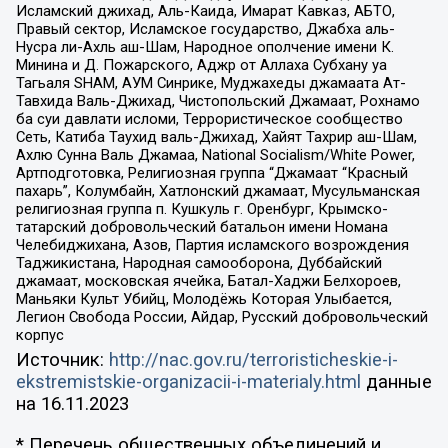
Исламский джихад, Аль-Каида, Имарат Кавказ, АБТО,
Правый сектор, Исламское государство, Джабха аль-
Нусра ли-Ахль аш-Шам, Народное ополчение имени К.
Минина и Д. Пожарского, Аджр от Аллаха Субхану уа
Тагьаля SHAM, АУМ Синрике, Муджахеды джамаата Ат-
Тавхида Валь-Джихад, Чистопольский Джамаат, Рохнамо
ба суи давлати исломи, Террористическое сообщество
Сеть, Катиба Таухид валь-Джихад, Хайят Тахрир аш-Шам,
Ахлю Сунна Валь Джамаа, National Socialism/White Power,
Артподготовка, Религиозная группа “Джамаат “Красный
пахарь”, Колумбайн, Хатлонский джамаат, Мусульманская
религиозная группа п. Кушкуль г. Оренбург, Крымско-
татарский добровольческий батальон имени Номана
Челебиджихана, Азов, Партия исламского возрождения
Таджикистана, Народная самооборона, Дуббайский
джамаат, московская ячейка, Батал-Хаджи Белхороев,
Маньяки Культ Убийц, Молодёжь Которая Улыбается,
Легион Свобода России, Айдар, Русский добровольческий
корпус
Источник:
http://nac.gov.ru/terroristicheskie-i-
ekstremistskie-organizacii-i-materialy.html
данные
на
16.11.2023
* Перечень общественных объединений и