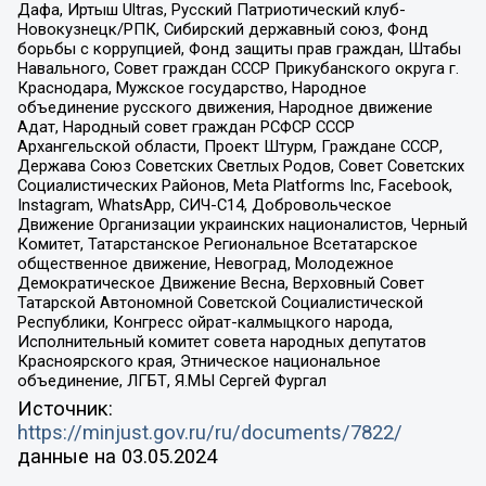
Дафа, Иртыш Ultras, Русский Патриотический клуб-
Новокузнецк/РПК, Сибирский державный союз, Фонд
борьбы с коррупцией, Фонд защиты прав граждан, Штабы
Навального, Совет граждан СССР Прикубанского округа г.
Краснодара, Мужское государство, Народное
объединение русского движения, Народное движение
Адат, Народный совет граждан РСФСР СССР
Архангельской области, Проект Штурм, Граждане СССР,
Держава Союз Советских Светлых Родов, Совет Советских
Социалистических Районов, Meta Platforms Inc, Facebook,
Instagram, WhatsApp, СИЧ-С14, Добровольческое
Движение Организации украинских националистов, Черный
Комитет, Татарстанское Региональное Всетатарское
общественное движение, Невоград, Молодежное
Демократическое Движение Весна, Верховный Совет
Татарской Автономной Советской Социалистической
Республики, Конгресс ойрат-калмыцкого народа,
Исполнительный комитет совета народных депутатов
Красноярского края, Этническое национальное
объединение, ЛГБТ, Я.МЫ Сергей Фургал
Источник:
https://minjust.gov.ru/ru/documents/7822/
данные на
03.05.2024