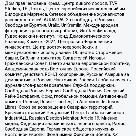
Дом прав человека Крым, Центр дикого лосося, TVR
Studios, ТВ Дождь, Центр европейских исследований им
Вилфрида Мартенса, Сетевое объединение журналистов
расследователей, АЛЛАТРА, За свободную Россию,
Свободная Бурятия, Uralic, UnKremlin, Международная
федерация транспортных рабочих, ИстЧам Финланд,
Гудзоновский институт, Фонд Демократического
Развития, Комитет-2024, Центрально-Европейский
университет, Центр восточноевропейских и
международных исследований, Общество Сторожевой
башни, Библии и трактатов Свидетелей Иеговы,
Гражданский Совет, Центр анализа европейской политики,
Академическая сеть Восточная Европа, Российский
комитет действия, РЭНД корпорейшн, Русская Америка за
демократию в России, Настоящая Россия, Глобальная сеть
журналистов-расследователей, Служба поддержки,
Свободная Россия Берлин, Свободная Россия Северный
Рейн-Вестфалия, Фонд глобальной помощи, Антивоенный
комитет России, Russie-Libertes, La Asocicion de Rusos
Libres, Союз за возвращение Северных территорий,
Крымскотатарский Ресурсный Центр, Глобальный союз
IndustriALL, Russian Election Monitor, Article 19, Мнение
медиа, Федерация анархического черного креста, Радио
Свободная Европа, Германское общество изучения
Восточной Европы, Фонд имени Фридриха Эберта, XZ