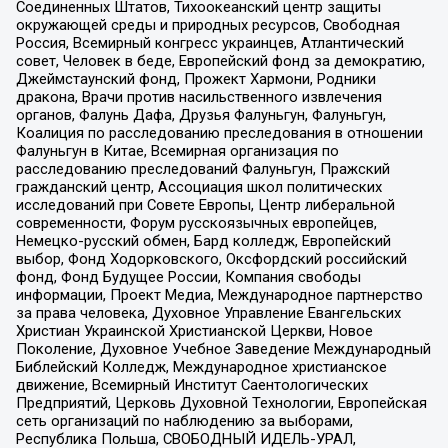
Соединенных Штатов, Тихоокеанский центр защиты
окружающей среды и природных ресурсов, Свободная
Россия, Всемирный конгресс украинцев, Атлантический
совет, Человек в беде, Европейский фонд за демократию,
Джеймстаунский фонд, Прожект Хармони, Родники
дракона, Врачи против насильственного извлечения
органов, Фалунь Дафа, Друзья Фалуньгун, Фалуньгун,
Коалиция по расследованию преследования в отношении
Фалуньгун в Китае, Всемирная организация по
расследованию преследований Фалуньгун, Пражский
гражданский центр, Ассоциация школ политических
исследований при Совете Европы, Центр либеральной
современности, Форум русскоязычных европейцев,
Немецко-русский обмен, Бард колледж, Европейский
выбор, Фонд Ходорковского, Оксфордский российский
фонд, Фонд Будущее России, Компания свободы
информации, Проект Медиа, Международное партнерство
за права человека, Духовное Управление Евангельских
Христиан Украинской Христианской Церкви, Новое
Поколение, Духовное Учебное Заведение Международный
Библейский Колледж, Международное христианское
движение, Всемирный Институт Саентологических
Предприятий, Церковь Духовной Технологии, Европейская
сеть организаций по наблюдению за выборами,
Республика Польша, СВОБОДНЫЙ ИДЕЛЬ-УРАЛ,