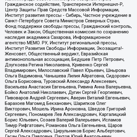
Гражданское содействие, Трансперенси Интернешнл-Р,
Центр Защиты Прав Средств Массовой Информации,
Институт развития прессы - Сибирь, Частное учреждение в
Санкт-Петербурге Совета Министров Северных Стран,
Фонд поддержки свободы прессы, Гражданский контроль,
Человек и Закон, Общественная комиссия по сохранению
наследия академика Сахарова, Информационное
агентство МЕМО. РУ, Институт региональной прессы,
Институт Развития Свободы Информации, Экозащита!-
Женсовет, Общественный вердикт, Евразийская
антимонопольная ассоциация, Бедушев Петр Петрович,
Дзугкоева Регина Николаевна, Кривенко Сергей
Владимирович, Милославский Павел Юрьевич, Шнырова
Ольга Вадимовна, Чанышева Лилия Айратовна, Сидорович
Ольга Борисовна, Туровский Александр Алексеевич,
Васильева Анастасия Евгеньевна, Ривина Анна Валерьевна,
Бойко Анатолий Николаевич, Дугин Сергей Георгиевич,
Пивоваров Андрей Сергеевич, Аверин Виталий Евгеньевич,
Барахоев Магомед Бекханович, Шарипков Олег
Викторович, Мошель Ирина Ароновна, Шведов Григорий
Сергеевич, Пономарев Лев Александрович, Каргалицкий
Борис Юльевич, Созаев Валерий Валерьевич, Исламов
Тимур Рифгатович, Романова Ольга Евгеньевна, Щаров
Сергей Алексадрович, Цирульников Борис Альбертович,
Гасан Ольга Павловна, Паутов Юрий Анатольевич,