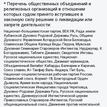
* Перечень общественных объединений и
религиозных организаций в отношении
которых судом принято вступившее в
законную силу решение о ликвидации или
запрете деятельности:
Национал-большевистская партия, ВЕК РА, Рада земли
Кубанской Духовно Родовой Державы Русь, Община
Духовного Управления Асгардской Веси Беловодья,
Славянская Община Капища Веды Перуна, Мужская
Духовная Семинария Староверов-Инглингов, Нурджулар, К
Богодержавию, Таблиги Джамаат, Свидетели Иеговы,
Русское национальное единство, Национал-
социалистическое общество, Джамаат мувахидов,
Объединенный Вилайат Кабарды, Балкарии и Карачая,
Союз славян, Ат-Такфир Валь-Хиджра, Пит Буль,
Национал-социалистическая рабочая партия России,
Славянский союз, Формат-18, Благородный Орден
Дьявола, Армия воли народа, Национальная
Социалистическая Инициатива города Череповца,
Духовно-Родовая Держава Русь, Русское национальное
единство, Древнерусской Инглистической церкви
Православных Староверов-Инглингов, Русский
общенациональный союз, Движение против нелегальной