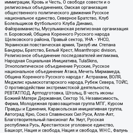
иммиграции, Кровь и Честь, О свободе совести и о
религиозных объединениях, Омская организация
общественного политического движения Русское
национальное единство, Северное Братство, Клуб
Болельщиков Футбольного Клуба Динамо,
Файзрахманисты, Мусульманская религиозная организация
п. Боровский, Община Коренного Русского народа
Щелковского района, Правый сектор, УНА - УНСО,
Украинская повстанческая армия, Тризуб им. Степана
Бандеры, Братство, Белый Крест, Misanthropic division,
Религиозное объединение последователей инглиизма,
Народная Социальная Инициатива, TulaSkins,
Этнополитическое объединение Русские, Русское
национальное объединение Атака, Мечеть Мирмамеда,
Община Коренного Русского народа г. Астрахани, ВОЛЯ,
Меджлис крымскотатарского народа, Рубеж Севера, ТОЙС,
О противодействии экстремистской деятельности,
РЕВТАТПОД, Артподготовка, Штольц, В честь иконы
Божией Матери Державная, Сектор 16, Независимость,
Фирма, Молодежная правозащитная группа МПГ, Курсом
Правды и Единения, Каракольская инициативная группа,
Автоград Крю, Союз Славянских Сил Руси, Алля-Аят,
Благотворительный пансионат Ак Умут, Русская
республика Русь, Арестантское уголовное единство,
Башкорт, Нация и свобода, Нация и свобода, W.H.С., Фалунь