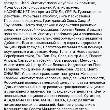
граждан Штаб, Институт права и публичной политики,
Фонд борьбы с коррупцией, Альянс врачей,
НАСИЛИЮ.НЕТ, Мы против СПИДа, СВЕЧА, Гуманитарное
действие, Открытый Петербург, Лига Избирателей,
Правовая инициатива, Гражданский Союз, Хасдей
Ерушалаим, Центр поддержки и содействия развитию
средств массовой информации, Горячая Линия, В защиту
прав заключенных, Институт глобализации и социальных
движений, Центр социально-информационных инициатив
Действие, Благотворительный фонд охраны здоровья и
защиты прав граждан, Благотворительный фонд помощи
осужденным и их семьям, Фонд Тольятти, Новое время,
Серебряная тайга, Так-Так-Так, Сова, центр Анна, Проект
Апрель, Самарская губерния, Эра здоровья, Мемориал,
Аналитический Центр Юрия Левады, Издательство Парк
Гагарина, Фонд имени Андрея Рылькова, Сфера, Центр
СИБАЛЬТ, Уральская правозащитная группа, Женщины
Евразии, Институт прав человека, Фонд защиты гласности,
Российский исследовательский центр по правам человека,
Дальневосточный центр развития гражданских инициатив
и социального партнерства, Гражданское действие, Центр
независимых социологических исследований, Сутяжник,
АКАДЕМИЯ ПО ПРАВАМ ЧЕЛОВЕКА, Центр развития
некоммерческих организаций, Частное учреждение в
Калининграде Совета Министров северных стран,