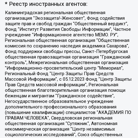
* Реестр иностранных агентов:
Калининградская региональная общественная организация "Экозащита!-Женсовет", Фонд содействия защите прав и свобод граждан "Общественный вердикт", Фонд "Институт Развития Свободы Информации", Частное учреждение "Информационное агентство МЕМО. РУ", Региональная общественная организация "Общественная комиссия по сохранению наследия академика Сахарова", Фонд поддержки свободы прессы, Санкт-Петербургская общественная правозащитная организация "Гражданский контроль", Межрегиональная общественная организация "Информационно-просветительский центр "Мемориал", Региональный Фонд "Центр Защиты Прав Средств Массовой Информации", с 05.12.2023 Фонд "Центр Защиты Прав Средств массовой информации", Региональная общественная благотворительная организация помощи беженцам и мигрантам "Гражданское содействие", Негосударственное образовательное учреждение дополнительного профессионального образования (повышение квалификации) специалистов "АКАДЕМИЯ ПО ПРАВАМ ЧЕЛОВЕКА", Свердловская региональная общественная организация "Сутяжник", Автономная некоммерческая организация "Центр независимых социологических исследований", Союз общественных объединений "Российский исследовательский центр по правам человека", Региональное общественное учреждение научно-информационный центр "МЕМОРИАЛ", Некоммерческая организация "Фонд защиты гласности", Автономная некоммерческая организация "Институт прав человека", Городская общественная организация "Екатеринбургское общество "МЕМОРИАЛ", Городская общественная организация "Рязанское историко-просветительское и правозащитное общество "Мемориал" (Рязанский Мемориал), Челябинский региональный орган общественной самодеятельности – женское общественное объединение "Женщины Евразии", Челябинский региональный орган общественной самодеятельности "Уральская правозащитная группа", Фонд содействия защите здоровья и социальной справедливости имени Андрея Рылькова, Автономная Некоммерческая Организация "Аналитический Центр Юрия Левады", Автономная некоммерческая организация социальной поддержки населения "Проект Апрель", Региональная общественная организация помощи женщинам и детям, находящимся в кризисной ситуации "Информационно-методический центр "Анна", Фонд содействия развитию массовых коммуникаций и правовому просвещению "Так-так-Так", Фонд содействия устойчивому развитию "Серебряная тайга", Свердловский региональный общественный фонд социальных проектов "Новое время", "Idel.Реалии", Кавказ.Реалии, Крым.Реалии, Телеканал Настоящее Время, Татаро-башкирская служба Радио Свобода (Azatliq Radiosi), Радио Свободная Европа/Радио Свобода (PCE/PC), "Сибирь.Реалии", "Фактограф", Благотворительный фонд помощи осужденным и их семьям, Автономная некоммерческая организация "Институт глобализации и социальных движений", Фонд "В защиту прав заключенных", Частное учреждение "Центр поддержки и содействия развитию средств массовой информации", Пензенский региональный общественный благотворительный фонд "Гражданский союз", "Север.Реалии", Некоммерческая организация Фонд "Правовая инициатива", Общество с ограниченной ответственностью "Радио Свободная Европа/Радио Свобода", Чешское информационное агентство "MEDIUM-ORIENT", Красноярская региональная общественная организация "Мы против СПИДа", Камалягин Денис Николаевич, Маркелов Сергей Евгеньевич, Пономарев Лев Александрович, Савицкая Людмила Алексеевна, Автономная некоммерческая организация "Центр по работе с проблемой насилия "НАСИЛИЮ.НЕТ", Межрегиональный профессиональный союз работников здравоохранения "Альянс врачей", Юридическое лицо, зарегистрированное в Латвийской Республике, SIA "Medusa Project" (регистрационный номер 40103797863, дата регистрации 10.06.2014), Некоммерческая организация "Фонд по борьбе с коррупцией", Автономная некоммерческая организация "Институт права и публичной политики", Баданин Роман Сергеевич, Гликин Максим Александрович, Железнова Мария Михайловна, Лукьянова Юлия Сергеевна, Маетная Елизавета Витальевна, Маняхин Петр Борисович, Чуракова Ольга Владимировна, Ярош Юлия Петровна, Юридическое лицо "The Insider SIA", зарегистрированное в Риге, Латвийская Республика (дата регистрации 26.06.2015), являющееся администратором доменного имени интернет-издания "The Insider SIA", https://theins.ru, Постернак Алексей Евгеньевич, Рубин Михаил Аркадьевич, Анин Роман Александрович, Юридическое лицо Istories fonds, зарегистрированное в Латвийской Республике (регистрационный номер 50008295751, дата регистрации 24.02.2020), Великовский Дмитрий Александрович, Долинина Ирина Николаевна, Мароховская Алеся Алексеевна, Шлейнов Роман Юрьевич, Шмагун Олеся Валентиновна, Общество с ограниченной ответственностью "Альтаир 2021", Общество с ограниченной ответственностью "Вега 2021", Общество с ограниченной ответственностью "Главный редактор 2021", Общество с ограниченной ответственностью "Ромашки монолит", Важенков Артем Валерьевич, Ивановская областная общественная организация "Центр гендерных исследований", Гурман Юрий Альбертович, Медиапроект "ОВД-Инфо", Егоров Владимир Владимирович, Жилинский Владимир Александрович, Общество с ограниченной ответственностью "ЗП", Иванова София Юрьевна, Карезина Инна Павловна, Кильтау Екатерина Викторовна, Петров Алексей Викторович, Пискунов Сергей Евгеньевич, Смирнов Сергей Сергеевич, Тихонов Михаил Сергеевич, Общество с ограниченной ответственностью "ЖУРНАЛИСТ-ИНОСТРАННЫЙ АГЕНТ", Арапова Галина Юрьевна, Вольтская Татьяна Анатольевна, Американская компания "Mason G.E.S. Anonymous Foundation" (США), являющаяся владельцем интернет-издания https://mnews.world/, Компания "Stichting Bellingcat", зарегистрированная в Нидерландах (дата регистрации 11.07.2018), Захаров Андрей Вячеславович, Клепиковская Екатерина Дмитриевна, Общество с ограниченной ответственностью "МЕМО", Перл Роман Александрович, Симонов Евгений Алексеевич, Соловьева Елена Анатольевна, Сотников Даниил Владимирович, Сурначева Елизавета Дмитриевна, Автономная некоммерческая организация по защите прав человека и информированию населения "Якутия – Наше Мнение", Общество с ограниченной ответственностью "Москоу диджитал медиа", с 26.01.2023 Общество с ограниченной ответственностью "Чайка Белые сады", Ветошкина Валерия Валерьевна, Заговора Максим Александрович, Межрегиональное общественное движение "Российская ЛГБТ - сеть", Оленичев Максим Владимирович, Павлов Иван Юрьевич, Скворцова Елена Сергеевна, Общество с ограниченной ответственностью "Как бы инагент", Кочетков Игорь Викторович, Общество с ограниченной ответственностью "Честные выборы", Еланчик Олег Александрович, Общество с ограниченной ответственностью "Нобелевский призыв", Гималова Регина Эмилевна, Григорьев Андрей Валерьевич, Григорьева Алина Александровна, Ассоциация по содействию защите прав призывников, альтернативнослужащих и военнослужащих "Правозащитная группа "Гражданин.Армия.Право", Хисамова Регина Фаритовна, Автономная некоммерческая организация по реализации социально-правовых программ "Лилит", Дальневосточное общественное движение "Маяк", Санкт-Петербургская ЛГБТ-инициативная группа "Выход", Инициативная группа ЛГБТ+ "Реверс", Алексеев Андрей Викторович, Бекбулатова Таисия Львовна, Беляев Иван Михайлович, Владыкина Елена Сергеевна, Гельман Марат Александрович, Никульшина Вероника Юрьевна, Толоконникова Надежда Андреевна, Шендерович Виктор Анатольевич, Общество с ограниченной ответственностью "Данное сообщение", Общество с ограниченной ответственностью Издательский дом "Новая глава", Айнбиндер Александра Александровна, Московский комьюнити-центр для ЛГБТ+инициатив, Благотворительный фонд развития филантропии, Deutsche Welle (Германия, Kurt-Schumacher-Strasse 3, 53113 Bonn), Борзунова Мария Михайловна, Воробьев Виктор Викторович, Голубева Анна Львовна, Константинова Алла Михайловна, Малкова Ирина Владимировна, Мурадов Мурад Абдулгалимович, Осетинская Елизавета Николаевна, Понасенков Евгений Николаевич, Ганапольский Матвей Юрьевич, Киселев Евгений Алексеевич, Борухович Ирина Григорьевна, Дремин Иван Тимофеевич, Дубровский Дмитрий Викторович, Красноярская региональная общественная организация поддержки и развития альтернативных образовательных технологий и межкультурных коммуникаций "ИНТЕРРА", Маяковская Екатерина Алексеевна, Фейгин Марк Захарович, Филимонов Андрей Викторович, Дзугкоева Регина Николаевна, Доброхотов Роман Александрович, Дудь Юрий Александрович, Елкин Сергей Владимирович, Кругликов Кирилл Игоревич, Сабунаева Мария Леонидовна, Семенов Алексей Владимирович, Шаинян Карен Багратович, Шульман Екатерина Михайловна, Асафьев Артур Валерьевич, Вахштайн Виктор Семенович, Венедиктов Алексей Алексеевич, Лушникова Екатерина Евгеньевна, Волков Леонид Михайлович, Невзоров Александр Глебович, Пархоменко Сергей Борисович, Сироткин Ярослав Николаевич, Кара-Мурза Владимир Владимирович, Баранова Наталья Владимировна, Гозман Леонид Яковлевич, Кагарлицкий Борис Юльевич, Климарев Михаил Валерьевич, Милов Владимир Станиславович, Автономная некоммерческая организация Краснодарский центр современного искусства "Типография", Моргенштерн Алишер Тагирович, Соболь Любовь Эдуардовна, Общество с ограниченной ответственностью "ЛИЗА НОРМ", Каспаров Гарри Кимович, Ходорковский Михаил Борисович, Общество с ограниченной ответственностью "Апрельские тезисы", Данилович Ирина Брониславовна, Кашин Олег Владимирович, Петров Николай Владимирович, Пивоваров Алексей Владимирович, Соколов Михаил Владимирович, Цветкова Юлия Владимировна, Чичваркин Евгений Александрович, Комитет против пыток/Команда против пыток, Общество с ограниченной ответственностью "Первый научный", Общество с ограниченной ответственностью "Вертолет и ко", Белоцерковская Вероника Борисовна, Кац Максим Евгеньевич, Лазарева Татьяна Юрьевна, Шаведдинов Руслан Табризович, Яшин Илья Валерьевич, Общество с ограниченной ответственностью "Иноагент ААВ", Алешковский Дмитрий Петрович, Альбац Евгения Марковна, Быков Дмитрий Львович, Галямина Юлия Евгеньевна, Лойко Сергей Леонидович, Мартынов Кирилл Константинович, Медведев Сергей Александрович, Крашенинников Федор Геннадиевич, Гордеева Катерина Вл