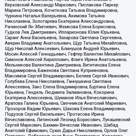
Верховский Александр Маркович, Пислакова-Паркер
Марина Петровна, Кочеткова Татьяна Владимировна,
Чуркина Наталья Валерьевна, Акимова Татьяна
Николаевна, Золотарева Екатерина Александровна,
Рачинский Ян Збигневич, Жемкова Елена Борисовна,
Гудков Лев Дмитриевич, Илларионова Юлия Юрьевна,
Саранг Анна Васильевна, Захарова Светлана Сергеевна,
Аверин Владимир Анатольевич, Щур Татьяна Михайловна,
Щур Николай Алексеевич, Блинушов Андрей Юрьевич,
Мосин Алексей Геннадьевич, Гефтер Валентин Михайлович,
Симонов Алексей Кириллович, Флиге Ирина Анатольевна,
Мельникова Валентина Дмитриевна, Вититинова Елена
Владимировна, Баженова Светлана Куприяновна,
Максимов Сергей Владимирович, Беляев Сергей Иванович,
Голубева Елена Николаевна, Ганнушкина Светлана
Алексеевна, Закс Елена Владимировна, Буртина Елена
Юрьевна, Гендель Людмила Залмановна, Кокорина
Екатерина Алексеевна, Шуманов Илья Вячеславович,
Арапова Галина Юрьевна, Свечников Анатолий Мариевич,
Прохоров Вадим Юрьевич, Шахова Елена Владимировна,
Подузов Сергей Васильевич, Протасова Ирина
Вячеславовна, Литинский Леонид Борисович, Лукашевский
Сергей Маркович, Бахмин Вячеслав Иванович, Шабад
Анатолий Ефимович, Сухих Дарья Николаевна, Орлов Олег