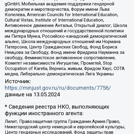
gGmbH, Мобильная академия поддержки гендерной
демократии и миротворчества, Форум имени Льва
Копелева, American Councils for International Education,
Cultural Vistas, Institute of International Education,
Антивоенное движение Антальи, Открытый диалог, Школа
международных отношений и государственной политики
им Питера Мунка, Российско-канадский демократический
альянс, Школа международных отношений им Нормана
Патерсона, Центр Гражданских Свобод, Фонд Бориса
Немцова за Свободу, Фонд имени Фридриха Науманна за
свободу, Феминистское антивоенное сопротивление,
Комитет независимости Ингушетии, Прометей, Stop
Occupation of Karelia, Вернись живым, Фридом Хаус, СОТА
медиа, Либерально-демократическая Лига Украины
Источник:
https://minjust.gov.ru/ru/documents/7756/
данные на
13.05.2024
* Сведения реестра НКО, выполняющих
функции иностранного агента:
Лилит, Правозащитная группа Гражданин.Армия.Право,
Нижегородский центр немецкой и европейской культуры,
Центр гендерных исследований, Фонд защиты прав