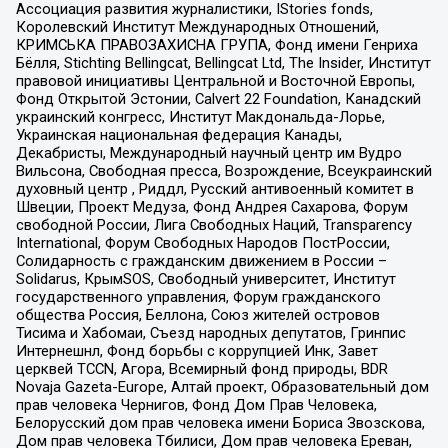
Ассоциация развития журналистики, IStories fonds,
Королевский Институт Международных Отношений,
КРИМСЬКА ПРАВОЗАХИСНА ГРУПА, Фонд имени Генриха
Бёлля, Stichting Bellingcat, Bellingcat Ltd, The Insider, Институт
правовой инициативы Центральной и Восточной Европы,
Фонд Открытой Эстонии, Calvert 22 Foundation, Канадский
украинский конгресс, Институт Макдональда-Лорье,
Украинская национальная федерация Канады,
Декабристы, Международный научный центр им Вудро
Вильсона, Свободная пресса, Возрождение, Всеукраинский
духовный центр , Риддл, Русский антивоенный комитет в
Швеции, Проект Медуза, Фонд Андрея Сахарова, Форум
свободной России, Лига Свободных Наций, Transparеncy
International, Форум Свободных Народов ПостРоссии,
Солидарность с гражданским движением в России –
Solidarus, КрымSOS, Свободный университет, Институт
государственного управления, Форум гражданского
общества Россия, Беллона, Союз жителей островов
Тисима и Хабомаи, Съезд народных депутатов, Гринпис
Интернешнл, Фонд борьбы с коррупцией Инк, Завет
церквей TCCN, Агора, Всемирный фонд природы, BDR
Novaja Gazeta-Europe, Алтай проект, Образовательный дом
прав человека Чернигов, Фонд Дом Прав Человека,
Белорусский дом прав человека имени Бориса Звозскова,
Дом прав человека Тбилиси, Дом прав человека Ереван,