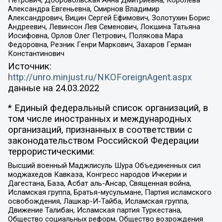
Петрович, Добровольская Анна Дмитриевна, Королева
Александра Евгеньевна, Смирнов Владимир
Александрович, Вицин Сергей Ефимович, Золотухин Борис
Андреевич, Левинсон Лев Семенович, Локшина Татьяна
Иосифовна, Орлов Олег Петрович, Полякова Мара
Федоровна, Резник Генри Маркович, Захаров Герман
Константинович
Источник:
http://unro.minjust.ru/NKOForeignAgent.aspx
данные на
24.03.2022
* Единый федеральный список организаций, в
том числе иностранных и международных
организаций, признанных в соответствии с
законодательством Российской Федерации
террористическими:
Высший военный Маджлисуль Шура Объединенных сил
моджахедов Кавказа, Конгресс народов Ичкерии и
Дагестана, База, Асбат аль-Ансар, Священная война,
Исламская группа, Братья-мусульмане, Партия исламского
освобождения, Лашкар-И-Тайба, Исламская группа,
Движение Талибан, Исламская партия Туркестана,
Общество социальных реформ, Общество возрождения