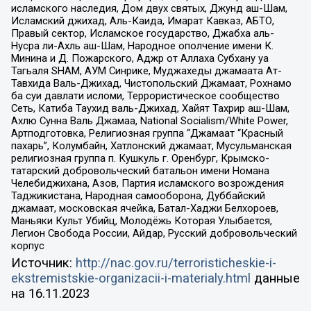
исламского наследия, Дом двух святых, Джунд аш-Шам,
Исламский джихад, Аль-Каида, Имарат Кавказ, АБТО,
Правый сектор, Исламское государство, Джабха аль-
Нусра ли-Ахль аш-Шам, Народное ополчение имени К.
Минина и Д. Пожарского, Аджр от Аллаха Субхану уа
Тагьаля SHAM, АУМ Синрике, Муджахеды джамаата Ат-
Тавхида Валь-Джихад, Чистопольский Джамаат, Рохнамо
ба суи давлати исломи, Террористическое сообщество
Сеть, Катиба Таухид валь-Джихад, Хайят Тахрир аш-Шам,
Ахлю Сунна Валь Джамаа, National Socialism/White Power,
Артподготовка, Религиозная группа “Джамаат “Красный
пахарь”, Колумбайн, Хатлонский джамаат, Мусульманская
религиозная группа п. Кушкуль г. Оренбург, Крымско-
татарский добровольческий батальон имени Номана
Челебиджихана, Азов, Партия исламского возрождения
Таджикистана, Народная самооборона, Дуббайский
джамаат, московская ячейка, Батал-Хаджи Белхороев,
Маньяки Культ Убийц, Молодёжь Которая Улыбается,
Легион Свобода России, Айдар, Русский добровольческий
корпус
Источник:
http://nac.gov.ru/terroristicheskie-i-
ekstremistskie-organizacii-i-materialy.html
данные
на
16.11.2023