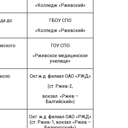
«Колледж «Ржевский»
зда до
ГБОУ СПО
«Колледж «Ржевский»
ческого
ГОУ СПО
«Ржевское медицинское
училище»
около
Окт.ж.д. филиал ОАО «РЖД»
(ст. Ржев-2,
вокзал «Ржев –
Балтийский»)
Окт. ж.д. филиал ОАО «РЖД»
(ст. Ржев-1, вокзал «Ржев –
Белорусский»)