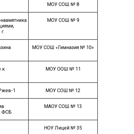
МОУ СОШ № 8
онаамятника
МОУ СОШ № 9
циями,
г.
азина
МОУ СОШ «Гимназия № 10»
 к
МОУ ООШ № 11
 Ржев-1
МОУ СОШ № 12
ив
МАОУ СОШ № 13
я ФСБ
НОУ Лицей № 35