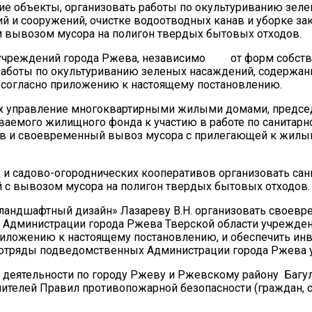
ие объекты, организовать работы по окультуриванию зел
 и сооружений, очистке водоотводных канав и уборке за
 вывозом мусора на полигон твердых бытовых отходов.
и учреждений города Ржева, независимо от форм собств
работы по окультуриванию зеленых насаждений, содержан
 согласно приложению к настоящему постановлению.
их управление многоквартирными жилыми домами, предсе
аемого жилищного фонда к участию в работе по санитарн
в и своевременный вывоз мусора с прилегающей к жил
 и садово-огороднических кооперативов организовать са
 с вывозом мусора на полигон твердых бытовых отходов.
 ландшафтный дизайн» Лазареву В.Н. организовать своев
 Администрации города Ржева Тверской области учрежден
риложению к настоящему постановлению, и обеспечить ин
ие отряды подведомственных Администрации города Ржева 
 деятельности по городу Ржеву и Ржевскому району Багул
ителей Правил противопожарной безопасности (граждан,