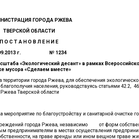
НИСТРАЦИЯ ГОРОДА РЖЕВА
ТВЕРСКОЙ ОБЛАСТИ
П О С Т А Н О В Л Е Н И Е
.09.2013 г. № 1234
асштаба
«Экологический десант» в рамках Всероссийск
ке мусора «Сделаем вместе»
ерритории города Ржева, для обеспечения экологическо
лагополучия населения, руководствуясь статьями 42.2, 46
 Ржева Тверской области
а мероприятие по благоустройству и санитарной очистке г
 учреждений города Ржева, независимо от форм собстве
ым предпринимателям в местах осуществления предприни
обственности, на праве аренды или ином вещном праве ж