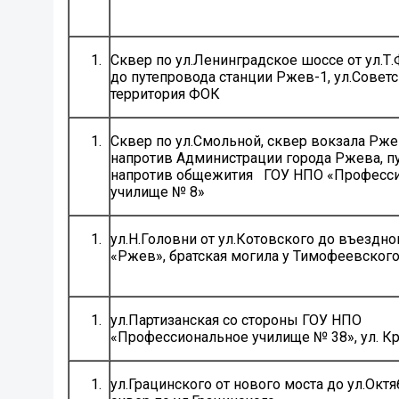
Сквер по ул.Ленинградское шоссе от ул.Т
до путепровода станции Ржев-1, ул.Советс
территория ФОК
Сквер по ул.Смольной, сквер вокзала Рже
напротив Администрации города Ржева, п
напротив общежития ГОУ НПО «Професс
училище № 8»
ул.Н.Головни от ул.Котовского до въездно
«Ржев», братская могила у Тимофеевског
ул.Партизанская со стороны ГОУ НПО
«Профессиональное училище № 38», ул. 
ул.Грацинского от нового моста до ул.Октя