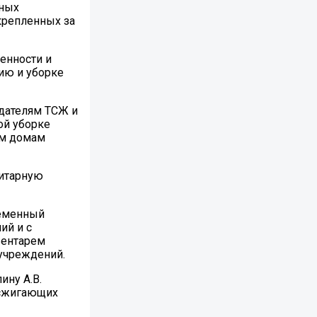
еных
крепленных за
енности и
ию и уборке
дателям ТСЖ и
ой уборке
ым домам
нитарную
ременный
ий и с
вентарем
учреждений.
ину А.В.
 сжигающих