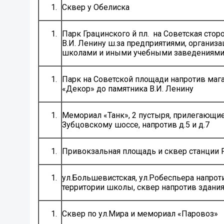
Сквер у Обелиска
Парк Грацинского й пл. на Советская стор
В.И. Ленину ш.за предприятиями, организа
школами и иными учебными заведениями 
Парк на Советской площади напротив маг
«Декор» до памятника В.И. Ленину
Мемориал «Танк», 2 пустыря, прилегающие
Зубцовскому шоссе, напротив д.5 и д.7
Привокзальная площадь и сквер станции
ул.Большевистская, ул.Робеспьера напрот
территории школы, сквер напротив здани
Сквер по ул.Мира и мемориал «Паровоз»