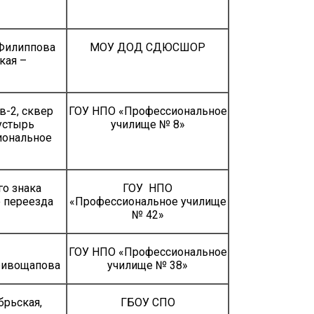
.Филиппова
МОУ ДОД СДЮСШОР
кая –
в-2, сквер
ГОУ НПО «Профессиональное
устырь
училище № 8»
иональное
го знака
ГОУ НПО
о переезда
«Профессиональное училище
№ 42»
ГОУ НПО «Профессиональное
Кривощапова
училище № 38»
брьская,
ГБОУ СПО