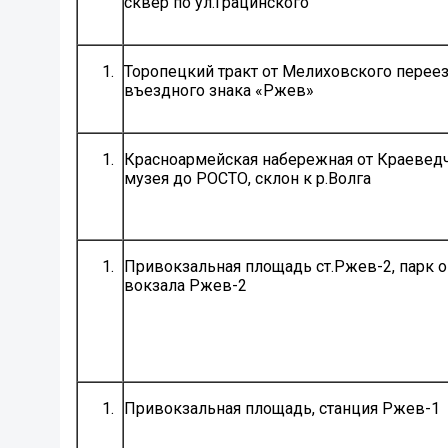
сквер по ул.Грацинского
Торопецкий тракт от Мелиховского перее
въездного знака «Ржев»
Красноармейская набережная от Краевед
музея до РОСТО, склон к р.Волга
Привокзальная площадь ст.Ржев-2, парк 
вокзала Ржев-2
Привокзальная площадь, станция Ржев-1