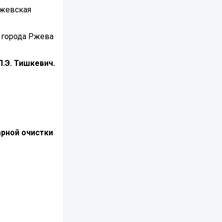
Ржевская
 города Ржева
Л.Э. Тишкевич.
арной очистки