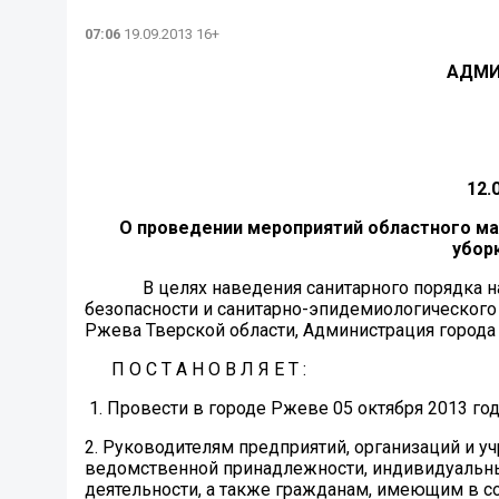
07:06
19.09.2013 16+
АДМИ
12
О проведении мероприятий областного м
убор
В целях наведения санитарного порядка на т
безопасности и санитарно-эпидемиологического б
Ржева Тверской области, Администрация города
П О С Т А Н О В Л Я Е Т :
1. Провести в городе Ржеве 05 октября 2013 год
2. Руководителям предприятий, организаций и
ведомственной принадлежности, индивидуальн
деятельности, а также гражданам, имеющим в с